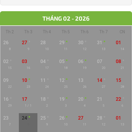
THÁNG 02 - 2026
Th 2
Th 3
Th 4
Th 5
Th 6
Th 7
CN
26
27
28
29
30
31
01
8
9
10
11
12
13
14
02
03
04
05
06
07
08
15
16
17
18
19
20
21
09
10
11
12
13
14
15
22
23
24
25
26
27
28
16
17
18
19
20
21
22
29
1 / 1
2
3
4
5
6
23
24
25
26
27
28
01
7
8
9
10
11
12
13