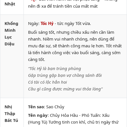
Nhật
nên đi xa để tránh tiền của mất mát
Khổng
Ngày:
- tức ngày Tốt vừa.
Tốc Hỷ
Minh
Buổi sáng tốt, nhưng chiều xấu nên cần làm
Lục
nhanh. Niềm vui nhanh chóng, nên dùng để
Diệu
mưu đại sự, sẽ thành công mau lẹ hơn. Tốt nhất
là tiến hành công việc vào buổi sáng, càng sớm
càng tốt.
“Tốc Hỷ là bạn trùng phùng
Gặp trùng gặp bạn vợ chồng sánh đôi
Có tài có lộc hẳn hoi
Cầu gì cũng được mừng vui thỏa lòng”
Nhị
Tên sao
: Sao Chủy
Thập
Tên ngày
: Chủy Hỏa Hầu - Phó Tuấn: Xấu
Bát Tú
(Hung Tú) Tướng tinh con khỉ, chủ trị ngày thứ