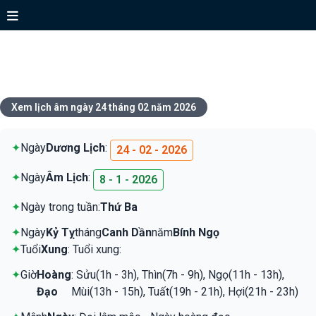
Xem lịch ngày 24 tháng 02 năm
2026
Xem lịch âm ngày 24 tháng 02 năm 2026
✦
Ngày
Dương Lịch
:
24 - 02 - 2026
✦
Ngày
Âm Lịch
:
8 - 1 - 2026
✦
Ngày trong tuần:
Thứ Ba
✦
Ngày
Kỷ Tỵ
tháng
Canh Dần
năm
Bính Ngọ
✦
Tuổi
Xung
: Tuổi xung:
✦
Giờ
Hoàng
: Sửu(1h - 3h), Thìn(7h - 9h), Ngọ(11h - 13h),
Đạo
Mùi(13h - 15h), Tuất(19h - 21h), Hợi(21h - 23h)