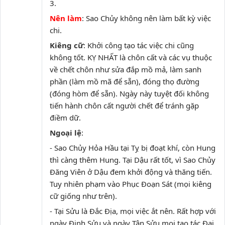
3.
Nên làm
: Sao Chủy không nên làm bất kỳ việc
chi.
Kiêng cữ
: Khởi công tạo tác việc chi cũng
không tốt. KỴ NHẤT là chôn cất và các vụ thuộc
về chết chôn như sửa đắp mồ mả, làm sanh
phần (làm mồ mã để sẵn), đóng thọ đường
(đóng hòm để sẵn). Ngày này tuyệt đối không
tiến hành chôn cất người chết để tránh gặp
điềm dữ.
Ngoại lệ
:
- Sao Chủy Hỏa Hầu tại Tỵ bị đoạt khí, còn Hung
thì càng thêm Hung. Tại Dậu rất tốt, vì Sao Chủy
Đăng Viên ở Dậu đem khởi động và thăng tiến.
Tuy nhiên phạm vào Phục Đoạn Sát (mọi kiêng
cữ giống như trên).
- Tại Sửu là Đắc Địa, mọi việc ắt nên. Rất hợp với
ngày Đinh Sửu và ngày Tân Sửu mọi tạo tác Đại