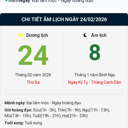
✦
Mệnh
Ngày
: Đại lâm mộc - Ngày hoàng đạo
CHI TIẾT ÂM LỊCH NGÀY 24/02/2026
Dương lịch
Âm lịch
24
8
Tháng 02 năm 2026
Tháng 1 năm Bính Ngọ
Thứ Ba
Ngày Kỷ Tỵ - Tháng Canh Dần
Mệnh ngày:
Đại lâm mộc - Ngày hoàng đạo
Giờ hoàng đạo:
Sửu(1h - 3h), Thìn(7h - 9h), Ngọ(11h - 13h),
Mùi(13h - 15h), Tuất(19h - 21h), Hợi(21h - 23h)
Tuổi xung:
Tuổi xung: