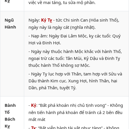
Kỵ
việc về mai táng, tu sửa mộ phần.
Ngũ
Ngày:
- tức Chi sinh Can (Hỏa sinh Thổ),
Kỷ Tỵ
Hành
ngày này là ngày cát (nghĩa nhật).
- Nạp âm: Ngày Đại Lâm Mộc, kỵ các tuổi: Quý
Hợi và Đinh Hợi.
- Ngày này thuộc hành Mộc khắc với hành Thổ,
ngoại trừ các tuổi: Tân Mùi, Kỷ Dậu và Đinh Tỵ
thuộc hành Thổ không sợ Mộc.
- Ngày Tỵ lục hợp với Thân, tam hợp với Sửu và
Dậu thành Kim cục. Xung Hợi, hình Thân, hại
Dần, phá Thân, tuyệt Tý.
Bành
-
: “Bất phá khoán nhị chủ tịnh vong” - Không
Kỷ
Tổ
nên tiến hành phá khoán để tránh cả 2 bên đều
Bách
mất mát
Kỵ
-
: “Bất viễn hành tài vật phục tàng” - Không
Tỵ