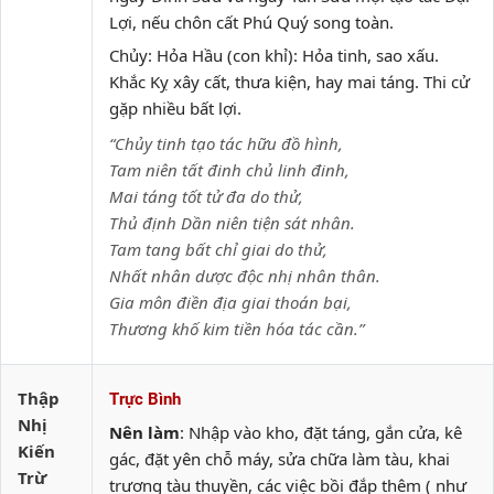
Lợi, nếu chôn cất Phú Quý song toàn.
Chủy: Hỏa Hầu (con khỉ): Hỏa tinh, sao xấu.
Khắc Kỵ xây cất, thưa kiện, hay mai táng. Thi cử
gặp nhiều bất lợi.
“Chủy tinh tạo tác hữu đồ hình,
Tam niên tất đinh chủ linh đinh,
Mai táng tốt tử đa do thử,
Thủ định Dần niên tiện sát nhân.
Tam tang bất chỉ giai do thử,
Nhất nhân dược độc nhị nhân thân.
Gia môn điền địa giai thoán bại,
Thương khố kim tiền hóa tác cần.”
Thập
Trực Bình
Nhị
Nên làm
: Nhập vào kho, đặt táng, gắn cửa, kê
Kiến
gác, đặt yên chỗ máy, sửa chữa làm tàu, khai
Trừ
trương tàu thuyền, các việc bồi đắp thêm ( như