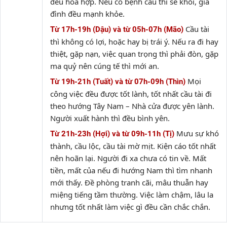
đều hòa hợp. Nếu có bệnh cầu thì sẽ khỏi, gia
đình đều mạnh khỏe.
Cầu tài
Từ 17h-19h (Dậu) và từ 05h-07h (Mão)
thì không có lợi, hoặc hay bị trái ý. Nếu ra đi hay
thiệt, gặp nạn, việc quan trọng thì phải đòn, gặp
ma quỷ nên cúng tế thì mới an.
Mọi
Từ 19h-21h (Tuất) và từ 07h-09h (Thìn)
công việc đều được tốt lành, tốt nhất cầu tài đi
theo hướng Tây Nam – Nhà cửa được yên lành.
Người xuất hành thì đều bình yên.
Mưu sự khó
Từ 21h-23h (Hợi) và từ 09h-11h (Tị)
thành, cầu lộc, cầu tài mờ mịt. Kiện cáo tốt nhất
nên hoãn lại. Người đi xa chưa có tin về. Mất
tiền, mất của nếu đi hướng Nam thì tìm nhanh
mới thấy. Đề phòng tranh cãi, mâu thuẫn hay
miệng tiếng tầm thường. Việc làm chậm, lâu la
nhưng tốt nhất làm việc gì đều cần chắc chắn.