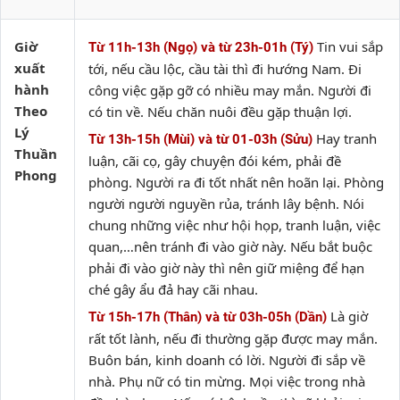
Giờ
Tin vui sắp
Từ 11h-13h (Ngọ) và từ 23h-01h (Tý)
xuất
tới, nếu cầu lộc, cầu tài thì đi hướng Nam. Đi
hành
công việc gặp gỡ có nhiều may mắn. Người đi
Theo
có tin về. Nếu chăn nuôi đều gặp thuận lợi.
Lý
Hay tranh
Từ 13h-15h (Mùi) và từ 01-03h (Sửu)
Thuần
luận, cãi cọ, gây chuyện đói kém, phải đề
Phong
phòng. Người ra đi tốt nhất nên hoãn lại. Phòng
người người nguyền rủa, tránh lây bệnh. Nói
chung những việc như hội họp, tranh luận, việc
quan,…nên tránh đi vào giờ này. Nếu bắt buộc
phải đi vào giờ này thì nên giữ miệng để hạn
ché gây ẩu đả hay cãi nhau.
Là giờ
Từ 15h-17h (Thân) và từ 03h-05h (Dần)
rất tốt lành, nếu đi thường gặp được may mắn.
Buôn bán, kinh doanh có lời. Người đi sắp về
nhà. Phụ nữ có tin mừng. Mọi việc trong nhà