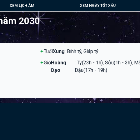
XEM LỊCH ÂM
XEM NGÀY TỐT XẤU
 năm 2030
✦
Tuổi
Xung
: Bính tý, Giáp tý
✦
Giờ
Hoàng
: Tý(23h - 1h), Sửu(1h - 3h), M
Đạo
Dậu(17h - 19h)