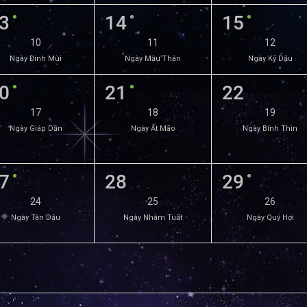
3
14
15
10
11
12
Ngày Đinh Mùi
Ngày Mậu Thân
Ngày Kỷ Dậu
0
21
22
17
18
19
Ngày Giáp Dần
Ngày Ất Mão
Ngày Bính Thìn
7
28
29
24
25
26
Ngày Tân Dậu
Ngày Nhâm Tuất
Ngày Quý Hợi