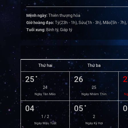
Mệnh ngày:
Thiên thượng hỏa
Giờ hoàng đạo:
Tý(23h - 1h), Sửu(1h - 3h), Mão(5h - 7h),
Tuổi xung:
Bính tý, Giáp tý
Thứ hai
Thứ ba
25
26
2
24
25
Ngày Tân Mão
Ngày Nhâm Thìn
Ng
04
05
0
1 / 2
2
Ngày Mậu Tuất
Ngày Kỷ Hợi