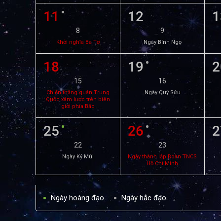
11
12
1
8
9
Khởi nghĩa Ba Tơ
Ngày Bính Ngọ
18
19
2
15
16
Chiến thắng quân Trung
Ngày Quý Sửu
Quốc xâm lược trên biên
giới phía Bắc
25
26
2
22
23
Ngày Kỷ Mùi
Ngày thành lập Đoàn TNCS
Hồ Chí Minh
Ngày hoàng đạo
Ngày hắc đạo