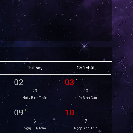
Thứ bảy
Chủ nhật
02
03
29
30
Ngày Bính Thân
Ngày Đinh Dậu
09
10
6
7
ữ
Ngày Quý Mão
Ngày Giáp Thìn