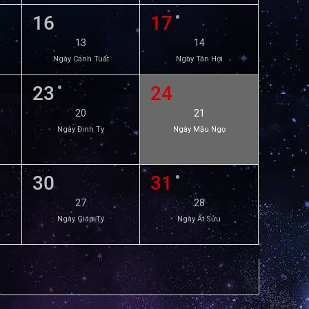
16
17
13
14
Ngày Canh Tuất
Ngày Tân Hợi
23
24
20
21
Ngày Đinh Tỵ
Ngày Mậu Ngọ
30
31
27
28
Ngày Giáp Tý
Ngày Ất Sửu