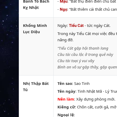
Bành Tổ Bách
-
: “Bất thụ điền điền chủ bấ
Mậu
Kỵ Nhật
-
: “Bất thiêm cái thất chủ c
Ngọ
Khổng Minh
Ngày:
- tức ngày Cát.
Tiểu Cát
Lục Diệu
Trong này Tiểu Cát mọi việc đều 
nâng đỡ.
“Tiểu Cát gặp hội thanh long
Cầu tài cầu lộc ở trong quẻ này
Cầu tài toại ý vui vầy
Bình an vô sự gặp thầy, gặp quen
Nhị Thập Bát
Tên sao
: Sao Tinh
Tú
Tên ngày
: Tinh Nhật Mã - Lý Tru
Nên làm
: Xây dựng phòng mới.
Kiêng cữ
: Chôn cất, cưới gả, m
Ngoại lệ
: