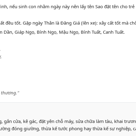
Tinh, nếu sinh con nhằm ngày này nên lấy tên Sao đặt tên cho trẻ
ất đều tốt. Gặp ngày Thân là Đăng Giá (lên xe): xây cất tốt mà ch
m Dần, Giáp Ngọ, Bính Ngọ, Mậu Ngọ, Bính Tuất, Canh Tuất.
,
,
 thương.”
g, gắn cửa, kê gác, đặt yên chỗ máy, sửa chữa làm tàu, khai trươn
t giường đóng giường, thừa kế tước phong hay thừa kế sự nghiệp,