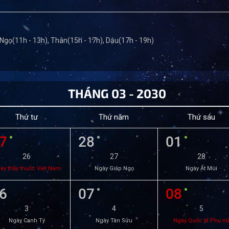
 Ngọ(11h - 13h), Thân(15h - 17h), Dậu(17h - 19h)
THÁNG 03 - 2030
Thứ tư
Thứ năm
Thứ sáu
7
28
01
26
27
28
ày thầy thuốc Việt Nam
Ngày Giáp Ngọ
Ngày Ất Mùi
6
07
08
3
4
5
Ngày Canh Tý
Ngày Tân Sửu
Ngày Quốc tế Phụ n