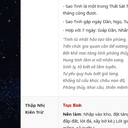
- Sao Tinh là một trong Thất Sát 
tháng cũng được.
- Sao Tinh gặp ngày Dần, Ngọ, Tu
- Hợp với 7 ngày: Giáp Dần, Nhâ
“Tinh tú nhật hảo tạo tân phòng,
Tiến chức gia quan cận Đế vương
Bất khả mai táng tính phóng thủy
Hung tinh lâm vị nữ nhân vong.
Sinh ly, tử biệt vô tâm luyến,
Tự yếu quy hưu biệt giá lang.
Khổng tử cửu khúc châu nan độ,
Phóng thủy, khai câu, thiên mệnh
Thập Nhị
Trực Bình
Kiến Trừ
Nên làm
: Nhập vào kho, đặt tán
đắp đất, lót đá, xây bờ kè.) Ló
giếng, xả nước.)