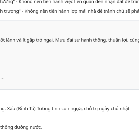
t tường” - Không nên tiến hành việc liên quan đến nhận đất để tr
anh trương” - Không nên tiến hành lợp mái nhà để tránh chủ sẽ phả
tốt lành và ít gặp trở ngại. Mưu đại sự hanh thông, thuận lợi, cù
.”
ng: Xấu (Bình Tú) Tướng tinh con ngựa, chủ trị ngày chủ nhật.
ở thông đường nước.