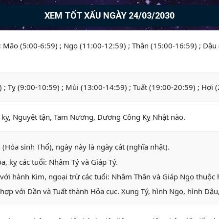
XEM TỐT XẤU NGÀY 24/03/2030
 ; Mão (5:00-6:59) ; Ngọ (11:00-12:59) ; Thân (15:00-16:59) ; Dậu
) ; Tỵ (9:00-10:59) ; Mùi (13:00-14:59) ; Tuất (19:00-20:59) ; Hợi 
ỵ, Nguyệt tận, Tam Nương, Dương Công Kỵ Nhật nào.
 (Hỏa sinh Thổ), ngày này là ngày cát (nghĩa nhật).
, kỵ các tuổi: Nhâm Tý và Giáp Tý.
với hành Kim, ngoại trừ các tuổi: Nhâm Thân và Giáp Ngọ thuộc
hợp với Dần và Tuất thành Hỏa cục. Xung Tý, hình Ngọ, hình Dậu,