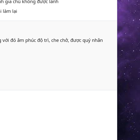
ánh gia chủ không được lành
i làm lại
ng với đó âm phúc độ trì, che chở, được quý nhân