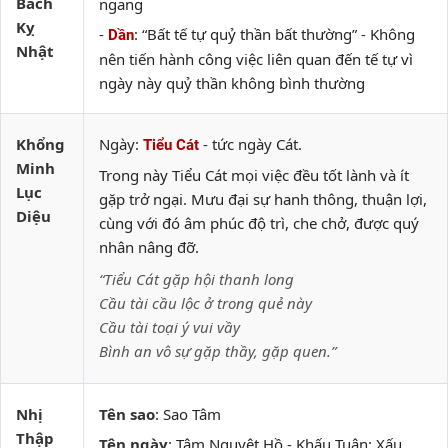
Bách
ngang
Kỵ
-
: “Bất tế tự quỷ thần bất thường” - Không
Dần
Nhật
nên tiến hành công việc liên quan đến tế tự vì
ngày này quỷ thần không bình thường
Khổng
Ngày:
- tức ngày Cát.
Tiểu Cát
Minh
Trong này Tiểu Cát mọi việc đều tốt lành và ít
Lục
gặp trở ngại. Mưu đại sự hanh thông, thuận lợi,
Diệu
cùng với đó âm phúc độ trì, che chở, được quý
nhân nâng đỡ.
“Tiểu Cát gặp hội thanh long
Cầu tài cầu lộc ở trong quẻ này
Cầu tài toại ý vui vầy
Bình an vô sự gặp thầy, gặp quen.”
Nhị
Tên sao
: Sao Tâm
Thập
Tên ngày
: Tâm Nguyệt Hồ - Khấu Tuân: Xấu