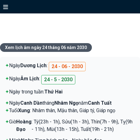
Xem lịch ngày 24 tháng 06 năm
2030
Xem lịch âm ngày 24 tháng 06 năm 2030
✦
Ngày
Dương Lịch
:
24 - 06 - 2030
✦
Ngày
Âm Lịch
:
24 - 5 - 2030
✦
Ngày trong tuần:
Thứ Hai
✦
Ngày
Canh Dần
tháng
Nhâm Ngọ
năm
Canh Tuất
✦
Tuổi
Xung
: Nhâm thân, Mậu thân, Giáp tý, Giáp ngọ
✦
Giờ
Hoàng
: Tý(23h - 1h), Sửu(1h - 3h), Thìn(7h - 9h), Tỵ(9h
Đạo
- 11h), Mùi(13h - 15h), Tuất(19h - 21h)