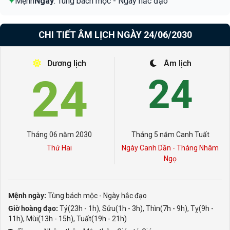
✦
Mệnh
Ngày
: Tùng bách mộc - Ngày hắc đạo
CHI TIẾT ÂM LỊCH NGÀY 24/06/2030
Dương lịch
Âm lịch
24
24
Tháng 06 năm 2030
Tháng 5 năm Canh Tuất
Thứ Hai
Ngày Canh Dần - Tháng Nhâm
Ngọ
Mệnh ngày:
Tùng bách mộc - Ngày hắc đạo
Giờ hoàng đạo:
Tý(23h - 1h), Sửu(1h - 3h), Thìn(7h - 9h), Tỵ(9h -
11h), Mùi(13h - 15h), Tuất(19h - 21h)