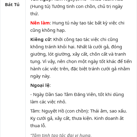
Bát Tú
(Hung tú) Tướng tinh con chồn, chủ trị ngày
thứ.
Nên làm
: Hung tú này tạo tác bất kỳ việc chi
cũng không hạp.
Kiêng cữ
: Khởi công tạo tác việc chi cũng
không tránh khỏi hại. Nhất là cưới gả, đóng
giường, lót giường, xây cất, chôn cất và tranh
tụng. Vì vậy, nên chọn một ngày tốt khác để tiến
hành các việc trên, đặc biệt tránh cưới gả nhằm
ngày này.
Ngoại lệ
:
- Ngày Dần Sao Tâm Đăng Viên, tốt khi dùng
làm các việc nhỏ.
Tâm: Nguyệt Hồ (con chồn): Thái âm, sao xấu.
Kỵ cưới gả, xây cất, thưa kiện. Kinh doanh ắt
thua lỗ.
“Tâm tinh tạo tác đại vi hung,