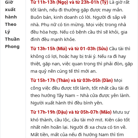
Giờ
Là giờ rất
Từ 11h-13h (Ngọ) và từ 23h-01h (Tý)
xuất
tốt lành, nếu đi thường gặp được may mắn.
hành
Buôn bán, kinh doanh có lời. Người đi sắp về
Theo
nhà. Phụ nữ có tin mừng. Mọi việc trong nhà
Lý
đều hòa hợp. Nếu có bệnh cầu thì sẽ khỏi, gia
Thuần
đình đều mạnh khỏe.
Phong
Cầu tài thì
Từ 13h-15h (Mùi) và từ 01-03h (Sửu)
không có lợi, hoặc hay bị trái ý. Nếu ra đi hay
thiệt, gặp nạn, việc quan trọng thì phải đòn, gặp
ma quỷ nên cúng tế thì mới an.
Mọi
Từ 15h-17h (Thân) và từ 03h-05h (Dần)
công việc đều được tốt lành, tốt nhất cầu tài đi
theo hướng Tây Nam – Nhà cửa được yên lành.
Người xuất hành thì đều bình yên.
Mưu sự
Từ 17h-19h (Dậu) và từ 05h-07h (Mão)
khó thành, cầu lộc, cầu tài mờ mịt. Kiện cáo tốt
nhất nên hoãn lại. Người đi xa chưa có tin về.
Mất tiền, mất của nếu đi hướng Nam thì tìm