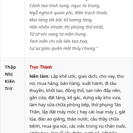
Cánh tao hình tụng, ngục tù trung,
Ngỗ nghịch quan phi, điền trạch thoái,
Mai táng tốt bộc tử tương tòng.
Hôn nhân nhược thị phùng thử nhật,
Tử tử nhi vong tự mãn hung.
Tam niên chi nội liên tạo họa,
Sự sự giáo quân một thủy chung.”
Thập
Trực Thành
Nhị
Nên làm
: Lập khế ước, giao dịch, cho vay, thu
Kiến
nợ, mua hàng, bán hàng, xuất hành, đi tàu
Trừ
thuyền, khởi tạo, động thổ, san nền đắp nền,
gắn cửa, đặt táng, kê gác, dựng xây kho vựa,
làm hay sửa chữa phòng bếp, thờ phụng Táo
Thần, lắp đặt máy móc ( hay các loại máy ), gặt
lúa, đào ao giếng, tháo nước, cầu thầy chữa
bệnh, mua gia súc, các việc trong vụ chăn nuôi,