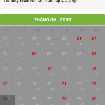
Tuổi xung:
Nhâm thân, Mậu thân, Giáp tý, Giáp ngọ
THÁNG 06 - 2030
Th 2
Th 3
Th 4
Th 5
Th 6
Th 7
CN
27
28
29
30
31
01
02
26
27
28
29
30
1 / 5
2
03
04
05
06
07
08
09
3
4
5
6
7
8
9
10
11
12
13
14
15
16
10
11
12
13
14
15
16
17
18
19
20
21
22
23
17
18
19
20
21
22
23
24
25
26
27
28
29
30
24
25
26
27
28
29
30