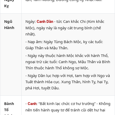
Kỵ
Ngũ
Ngày:
- tức Can khắc Chi (Kim khắc
Canh Dần
Hành
Mộc), ngày này là ngày cát trung bình (chế
nhật).
- Nạp âm: Ngày Tùng Bách Mộc, kỵ các tuổi:
Giáp Thân và Mậu Thân.
- Ngày này thuộc hành Mộc khắc với hành Thổ,
ngoại trừ các tuổi: Canh Ngọ, Mậu Thân và Bính
Thìn thuộc hành Thổ không sợ Mộc.
- Ngày Dần lục hợp với Hợi, tam hợp với Ngọ và
Tuất thành Hỏa cục. Xung Thân, hình Tỵ, hại Tỵ,
phá Hợi, tuyệt Dậu.
Bành
-
: “Bất kinh lạc chức cơ hư trướng” - Không
Canh
Tổ
nên tiến hành quay tơ để tránh cũi dệt hư hại