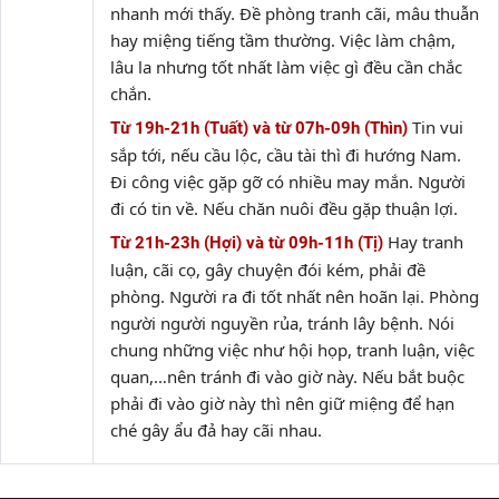
nhanh mới thấy. Đề phòng tranh cãi, mâu thuẫn
hay miệng tiếng tầm thường. Việc làm chậm,
lâu la nhưng tốt nhất làm việc gì đều cần chắc
chắn.
Tin vui
Từ 19h-21h (Tuất) và từ 07h-09h (Thìn)
sắp tới, nếu cầu lộc, cầu tài thì đi hướng Nam.
Đi công việc gặp gỡ có nhiều may mắn. Người
đi có tin về. Nếu chăn nuôi đều gặp thuận lợi.
Hay tranh
Từ 21h-23h (Hợi) và từ 09h-11h (Tị)
luận, cãi cọ, gây chuyện đói kém, phải đề
phòng. Người ra đi tốt nhất nên hoãn lại. Phòng
người người nguyền rủa, tránh lây bệnh. Nói
chung những việc như hội họp, tranh luận, việc
quan,…nên tránh đi vào giờ này. Nếu bắt buộc
phải đi vào giờ này thì nên giữ miệng để hạn
ché gây ẩu đả hay cãi nhau.