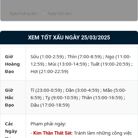
Ngày hoàng đạo
Ngày hắc đạo
XEM TỐT XẤU NGÀY 25/03/2025
Giờ
Sửu (1:00-2:59) ; Thìn (7:00-8:59) ; Ngọ (11:00-
Hoàng
12:59) ; Mùi (13:00-14:59) ; Tuất (19:00-20:59) ;
Đạo
Hợi (21:00-22:59)
Giờ
Tí (23:00-0:59) ; Dần (3:00-4:59) ; Mão (5:00-
Hắc
6:59) ; Tỵ (9:00-10:59) ; Thân (15:00-16:59) ;
Đạo
Dậu (17:00-18:59)
Các
Phạm phải ngày:
Ngày
-
: Tránh làm những công việc
Kim Thần Thất Sát