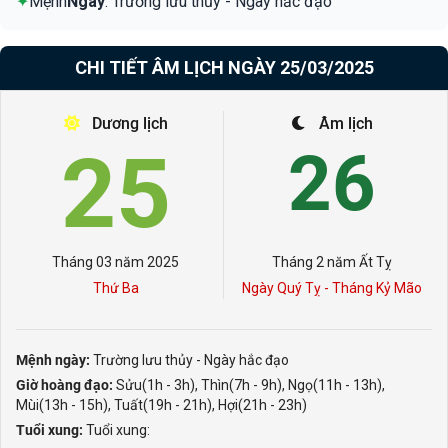
✦
Mệnh
Ngày
: Trường lưu thủy - Ngày hắc đạo
CHI TIẾT ÂM LỊCH NGÀY 25/03/2025
Dương lịch
Âm lịch
25
26
Tháng 03 năm 2025
Tháng 2 năm Ất Tỵ
Thứ Ba
Ngày Quý Tỵ - Tháng Kỷ Mão
Mệnh ngày:
Trường lưu thủy - Ngày hắc đạo
Giờ hoàng đạo:
Sửu(1h - 3h), Thìn(7h - 9h), Ngọ(11h - 13h),
Mùi(13h - 15h), Tuất(19h - 21h), Hợi(21h - 23h)
Tuổi xung:
Tuổi xung: