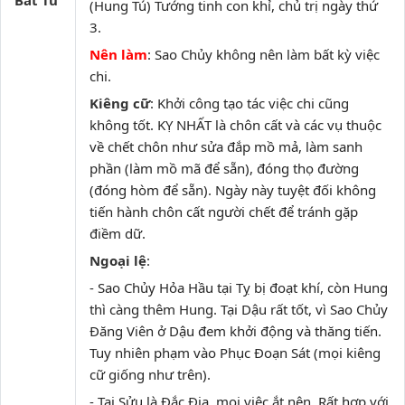
Bát Tú
(Hung Tú) Tướng tinh con khỉ, chủ trị ngày thứ
3.
Nên làm
: Sao Chủy không nên làm bất kỳ việc
chi.
Kiêng cữ
: Khởi công tạo tác việc chi cũng
không tốt. KỴ NHẤT là chôn cất và các vụ thuộc
về chết chôn như sửa đắp mồ mả, làm sanh
phần (làm mồ mã để sẵn), đóng thọ đường
(đóng hòm để sẵn). Ngày này tuyệt đối không
tiến hành chôn cất người chết để tránh gặp
điềm dữ.
Ngoại lệ
:
- Sao Chủy Hỏa Hầu tại Tỵ bị đoạt khí, còn Hung
thì càng thêm Hung. Tại Dậu rất tốt, vì Sao Chủy
Đăng Viên ở Dậu đem khởi động và thăng tiến.
Tuy nhiên phạm vào Phục Đoạn Sát (mọi kiêng
cữ giống như trên).
- Tại Sửu là Đắc Địa, mọi việc ắt nên. Rất hợp với