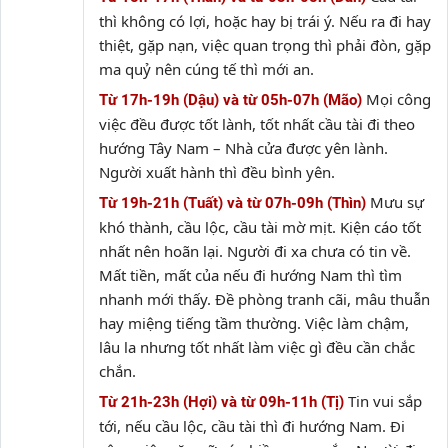
thì không có lợi, hoặc hay bị trái ý. Nếu ra đi hay
thiệt, gặp nạn, việc quan trọng thì phải đòn, gặp
ma quỷ nên cúng tế thì mới an.
Mọi công
Từ 17h-19h (Dậu) và từ 05h-07h (Mão)
việc đều được tốt lành, tốt nhất cầu tài đi theo
hướng Tây Nam – Nhà cửa được yên lành.
Người xuất hành thì đều bình yên.
Mưu sự
Từ 19h-21h (Tuất) và từ 07h-09h (Thìn)
khó thành, cầu lộc, cầu tài mờ mịt. Kiện cáo tốt
nhất nên hoãn lại. Người đi xa chưa có tin về.
Mất tiền, mất của nếu đi hướng Nam thì tìm
nhanh mới thấy. Đề phòng tranh cãi, mâu thuẫn
hay miệng tiếng tầm thường. Việc làm chậm,
lâu la nhưng tốt nhất làm việc gì đều cần chắc
chắn.
Tin vui sắp
Từ 21h-23h (Hợi) và từ 09h-11h (Tị)
tới, nếu cầu lộc, cầu tài thì đi hướng Nam. Đi