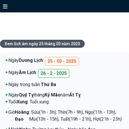
Xem lịch ngày 25 tháng 03 năm
2025
Xem lịch âm ngày 25 tháng 03 năm 2025
✦
Ngày
Dương Lịch
:
25 - 03 - 2025
✦
Ngày
Âm Lịch
:
26 - 2 - 2025
✦
Ngày trong tuần:
Thứ Ba
✦
Ngày
Quý Tỵ
tháng
Kỷ Mão
năm
Ất Tỵ
✦
Tuổi
Xung
: Tuổi xung:
✦
Giờ
Hoàng
: Sửu(1h - 3h), Thìn(7h - 9h), Ngọ(11h - 13h),
Đạo
Mùi(13h - 15h), Tuất(19h - 21h), Hợi(21h - 23h)