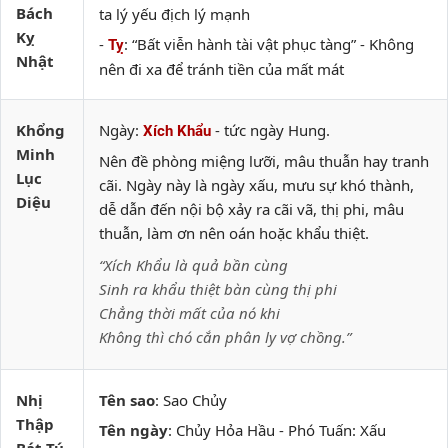
Bách
ta lý yếu địch lý mạnh
Kỵ
-
: “Bất viễn hành tài vật phục tàng” - Không
Tỵ
Nhật
nên đi xa để tránh tiền của mất mát
Khổng
Ngày:
- tức ngày Hung.
Xích Khẩu
Minh
Nên đề phòng miệng lưỡi, mâu thuẫn hay tranh
Lục
cãi. Ngày này là ngày xấu, mưu sự khó thành,
Diệu
dễ dẫn đến nội bộ xảy ra cãi vã, thị phi, mâu
thuẫn, làm ơn nên oán hoặc khẩu thiệt.
“Xích Khẩu là quả bần cùng
Sinh ra khẩu thiệt bàn cùng thị phi
Chẳng thời mất của nó khi
Không thì chó cắn phân ly vợ chồng.”
Nhị
Tên sao
: Sao Chủy
Thập
Tên ngày
: Chủy Hỏa Hầu - Phó Tuấn: Xấu