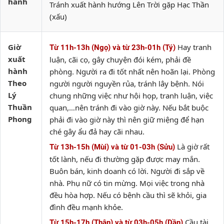
hành
Tránh xuất hành hướng Lên Trời gặp Hạc Thần
(xấu)
Giờ
Hay tranh
Từ 11h-13h (Ngọ) và từ 23h-01h (Tý)
xuất
luận, cãi cọ, gây chuyện đói kém, phải đề
hành
phòng. Người ra đi tốt nhất nên hoãn lại. Phòng
Theo
người người nguyền rủa, tránh lây bệnh. Nói
Lý
chung những việc như hội họp, tranh luận, việc
Thuần
quan,…nên tránh đi vào giờ này. Nếu bắt buộc
Phong
phải đi vào giờ này thì nên giữ miệng để hạn
ché gây ẩu đả hay cãi nhau.
Là giờ rất
Từ 13h-15h (Mùi) và từ 01-03h (Sửu)
tốt lành, nếu đi thường gặp được may mắn.
Buôn bán, kinh doanh có lời. Người đi sắp về
nhà. Phụ nữ có tin mừng. Mọi việc trong nhà
đều hòa hợp. Nếu có bệnh cầu thì sẽ khỏi, gia
đình đều mạnh khỏe.
Cầu tài
Từ 15h-17h (Thân) và từ 03h-05h (Dần)