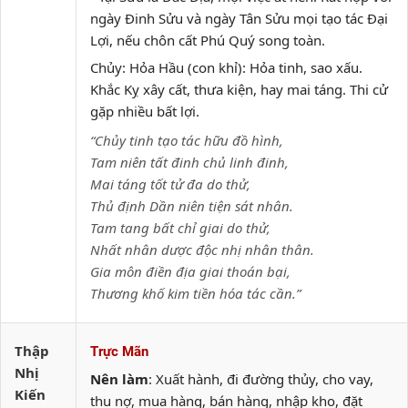
ngày Đinh Sửu và ngày Tân Sửu mọi tạo tác Đại
Lợi, nếu chôn cất Phú Quý song toàn.
Chủy: Hỏa Hầu (con khỉ): Hỏa tinh, sao xấu.
Khắc Kỵ xây cất, thưa kiện, hay mai táng. Thi cử
gặp nhiều bất lợi.
“Chủy tinh tạo tác hữu đồ hình,
Tam niên tất đinh chủ linh đinh,
Mai táng tốt tử đa do thử,
Thủ định Dần niên tiện sát nhân.
Tam tang bất chỉ giai do thử,
Nhất nhân dược độc nhị nhân thân.
Gia môn điền địa giai thoán bại,
Thương khố kim tiền hóa tác cần.”
Thập
Trực Mãn
Nhị
Nên làm
: Xuất hành, đi đường thủy, cho vay,
Kiến
thu nợ, mua hàng, bán hàng, nhập kho, đặt