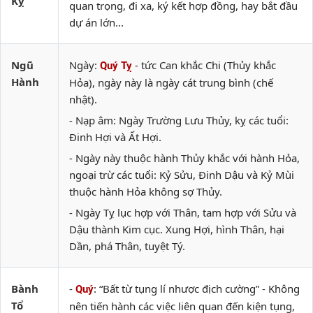
Kỵ
quan trọng, đi xa, ký kết hợp đồng, hay bắt đầu
dự án lớn...
Ngũ
Ngày:
- tức Can khắc Chi (Thủy khắc
Quý Tỵ
Hành
Hỏa), ngày này là ngày cát trung bình (chế
nhật).
- Nạp âm: Ngày Trường Lưu Thủy, kỵ các tuổi:
Đinh Hợi và Ất Hợi.
- Ngày này thuộc hành Thủy khắc với hành Hỏa,
ngoại trừ các tuổi: Kỷ Sửu, Đinh Dậu và Kỷ Mùi
thuộc hành Hỏa không sợ Thủy.
- Ngày Tỵ lục hợp với Thân, tam hợp với Sửu và
Dậu thành Kim cục. Xung Hợi, hình Thân, hại
Dần, phá Thân, tuyệt Tý.
Bành
-
: “Bất từ tụng lí nhược địch cường” - Không
Quý
Tổ
nên tiến hành các việc liên quan đến kiện tụng,