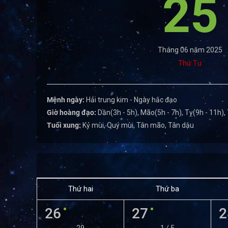
25
Tháng 06 năm 2025
Thứ Tư
Mệnh ngày:
Hải trung kim - Ngày hắc đạo
Giờ hoàng đạo:
Dần(3h - 5h), Mão(5h - 7h), Tỵ(9h - 11h),
Tuổi xung:
Kỷ mùi, Quý mùi, Tân mão, Tân dậu
Thứ hai
Thứ ba
26
27
2