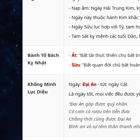
- Nạp âm: Ngày Hải Trung Kim, kỵ
- Ngày này thuộc hành Kim khắc v
- Ngày Sửu lục hợp với Tý, tam h
- Tam Sát kỵ mệnh các tuổi Dần, 
Bành Tổ Bách
-
: “Bất tải thực thiên chu bất
Ất
Kỵ Nhật
-
: “Bất quan đới chủ bất hoà
Sửu
Khổng Minh
Ngày:
- tức ngày Cát.
Đại An
Lục Diệu
Là ngày tốt, mọi việc đều được 
“Đại An gặp được quý nhân
Có cơm có rượu tiền tiễn đưa
Chẳng thời cũng được Đại An
Bình an vô sự tấm thân thanh nh