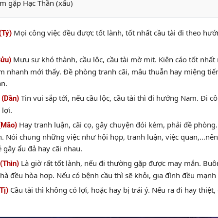
m gặp Hạc Thần (xấu)
Mọi công việc đều được tốt lành, tốt nhất cầu tài đi theo h
(Tý)
Mưu sự khó thành, cầu lộc, cầu tài mờ mịt. Kiện cáo tốt nhất 
Sửu)
m nhanh mới thấy. Đề phòng tranh cãi, mâu thuẫn hay miệng tiến
ắn.
Tin vui sắp tới, nếu cầu lộc, cầu tài thì đi hướng Nam. Đi 
 (Dần)
lợi.
Hay tranh luận, cãi cọ, gây chuyện đói kém, phải đề phòng.
(Mão)
. Nói chung những việc như hội họp, tranh luận, việc quan,…nên 
 gây ẩu đả hay cãi nhau.
Là giờ rất tốt lành, nếu đi thường gặp được may mắn. Buôn
(Thìn)
nhà đều hòa hợp. Nếu có bệnh cầu thì sẽ khỏi, gia đình đều mạnh
Cầu tài thì không có lợi, hoặc hay bị trái ý. Nếu ra đi hay thi
Tị)