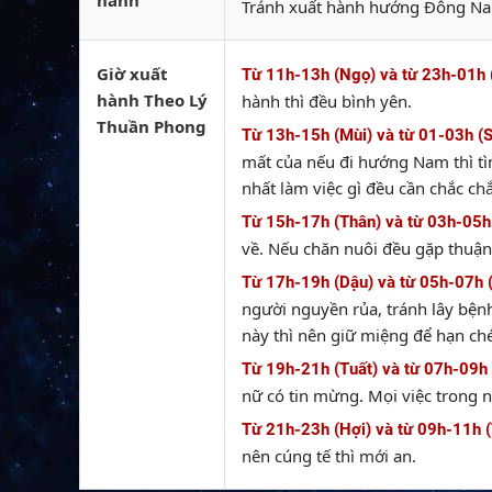
hành
Tránh xuất hành hướng Đông Na
Giờ xuất
Từ 11h-13h (Ngọ) và từ 23h-01h 
hành Theo Lý
hành thì đều bình yên.
Thuần Phong
Từ 13h-15h (Mùi) và từ 01-03h (
mất của nếu đi hướng Nam thì tì
nhất làm việc gì đều cần chắc ch
Từ 15h-17h (Thân) và từ 03h-05h
về. Nếu chăn nuôi đều gặp thuận 
Từ 17h-19h (Dậu) và từ 05h-07h 
người nguyền rủa, tránh lây bệnh
này thì nên giữ miệng để hạn ché
Từ 19h-21h (Tuất) và từ 07h-09h 
nữ có tin mừng. Mọi việc trong 
Từ 21h-23h (Hợi) và từ 09h-11h (
nên cúng tế thì mới an.