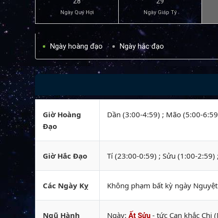
28
29
Ngày Quý Hợi
Ngày Giáp Tý
Ngày hoàng đạo
Ngày hắc đạo
Giờ Hoàng
Dần (3:00-4:59) ; Mão (5:00-6:59)
Đạo
Giờ Hắc Đạo
Tí (23:00-0:59) ; Sửu (1:00-2:59)
Các Ngày Kỵ
Không phạm bất kỳ ngày Nguyệt k
Ngũ Hành
Ngày:
- tức Can khắc Chi (
Ất Sửu