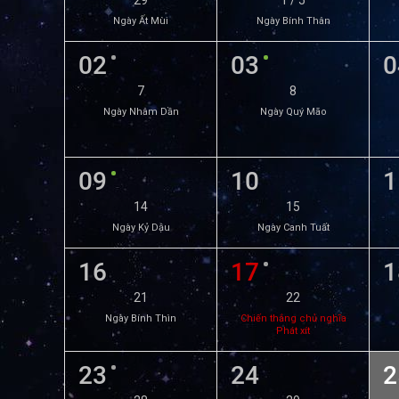
29
1 / 5
Ngày Ất Mùi
Ngày Bính Thân
02
03
0
7
8
Ngày Nhâm Dần
Ngày Quý Mão
09
10
1
14
15
Ngày Kỷ Dậu
Ngày Canh Tuất
16
17
1
21
22
Ngày Bính Thìn
Chiến thắng chủ nghĩa
Phát xít
23
24
2