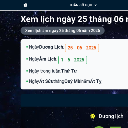
THẦN SỐ HỌC
Xem lịch ngày 25 tháng 06
Xem lịch âm ngày 25 tháng 06 năm 2025
✦
Ngày
Dương Lịch
:
25 - 06 - 2025
✦
Ngày
Âm Lịch
:
1 - 6 - 2025
✦
Ngày trong tuần:
Thứ Tư
✦
Ngày
Ất Sửu
tháng
Quý Mùi
năm
Ất Tỵ
Dương lịch