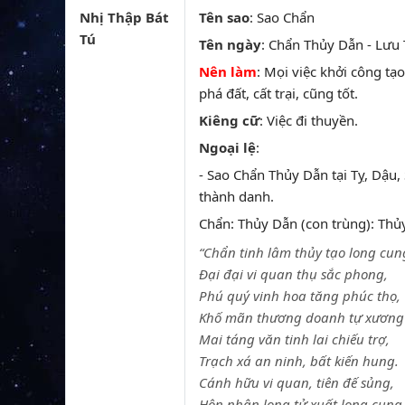
Nhị Thập Bát
Tên sao
: Sao Chẩn
Tú
Tên ngày
: Chẩn Thủy Dẫn - Lưu T
Nên làm
: Mọi việc khởi công tạo
phá đất, cất trại, cũng tốt.
Kiêng cữ
: Việc đi thuyền.
Ngoại lệ
:
- Sao Chẩn Thủy Dẫn tại Tỵ, Dậu, 
thành danh.
Chẩn: Thủy Dẫn (con trùng): Thủy
“Chẩn tinh lâm thủy tạo long cun
Đại đại vi quan thụ sắc phong,
Phú quý vinh hoa tăng phúc thọ,
Khố mãn thương doanh tự xương 
Mai táng văn tinh lai chiếu trợ,
Trạch xá an ninh, bất kiến hung.
Cánh hữu vi quan, tiên đế sủng,
Hôn nhân long tử xuất long cung.