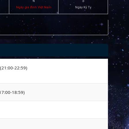
4
5
Ngày gia đình Việt Nam
Ngày Kỷ Tỵ
 (21:00-22:59)
(17:00-18:59)