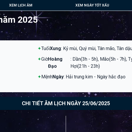
XEM LỊCH ÂM
XEM NGÀY TỐT XẤU
 năm 2025
✦
Tuổi
Xung
: Kỷ mùi, Quý mùi, Tân mão, Tân dậ
✦
Giờ
Hoàng
: Dần(3h - 5h), Mão(5h - 7h), T
Đạo
Hợi(21h - 23h)
✦
Mệnh
Ngày
: Hải trung kim - Ngày hắc đạo
CHI TIẾT ÂM LỊCH NGÀY 25/06/2025