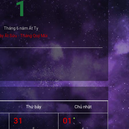
1
Tháng 6 năm Ất Tỵ
ày Ất Sửu - Tháng Quý Mùi
Thứ bảy
Chủ nhật
31
01