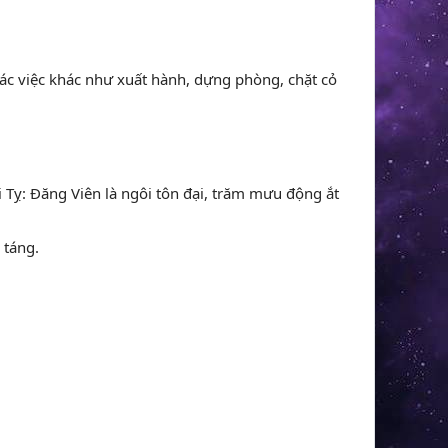
t. Các việc khác như xuất hành, dựng phòng, chặt cỏ
ại Tỵ: Đăng Viên là ngôi tôn đại, trăm mưu động ắt
 táng.