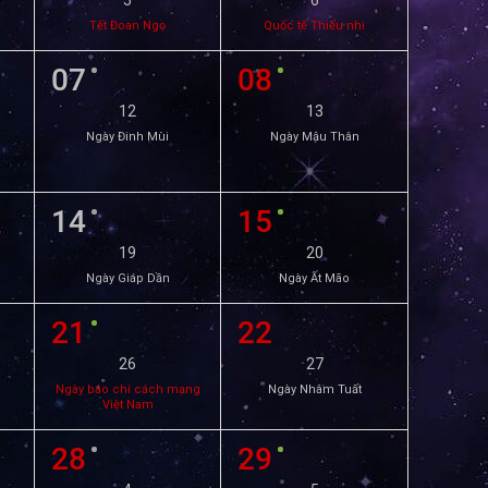
5
6
Tết Đoan Ngọ
Quốc tế Thiếu nhi
07
08
12
13
Ngày Đinh Mùi
Ngày Mậu Thân
14
15
19
20
Ngày Giáp Dần
Ngày Ất Mão
21
22
26
27
Ngày báo chí cách mạng
Ngày Nhâm Tuất
Việt Nam
28
29