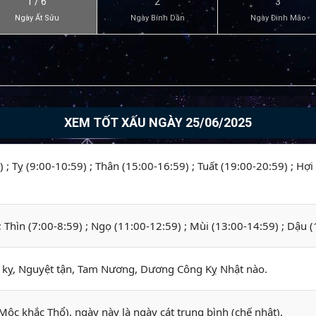
1 / 6
2
3
Ngày Ất Sửu
Ngày Bính Dần
Ngày Đinh Mão
XEM TỐT XẤU NGÀY 25/06/2025
 ; Tỵ (9:00-10:59) ; Thân (15:00-16:59) ; Tuất (19:00-20:59) ; Hợi
 ; Thìn (7:00-8:59) ; Ngọ (11:00-12:59) ; Mùi (13:00-14:59) ; Dậu 
ỵ, Nguyệt tận, Tam Nương, Dương Công Kỵ Nhật nào.
Mộc khắc Thổ), ngày này là ngày cát trung bình (chế nhật).