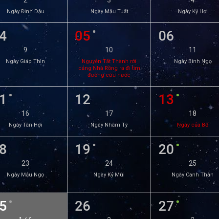
2
3
4
Ngày Đinh Dậu
Ngày Mậu Tuất
Ngày Kỷ Hợi
4
05
06
9
10
11
Ngày Giáp Thìn
Nguyễn Tất Thành rời
Ngày Bính Ngọ
cảng Nhà Rồng ra đi tìm
đường cứu nước
1
12
13
16
17
18
Ngày Tân Hợi
Ngày Nhâm Tý
Ngày của Bố
8
19
20
23
24
25
Ngày Mậu Ngọ
Ngày Kỷ Mùi
Ngày Canh Thân
5
26
27