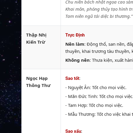
Chu niên bách nhật ngọa cao sàn
Khai môn, phóng thủy tạo hình t
Tam niên ngũ tái diệc bi thương.”
Thập Nhị
Trực Định
Kiến Trừ
Nên làm
: Động thổ, san nền, đ
thuyền, khai trương tàu thuyền, 
Không nên
: Thưa kiện, xuất hàn
Ngọc Hạp
:
Sao tốt
Thông Thư
- Nguyệt Ân: Tốt cho mọi việc.
- Mãn Đức Tinh: Tốt cho mọi việc
- Tam Hợp: Tốt cho mọi việc.
- Mẫu Thương: Tốt cho việc khai t
:
Sao xấu