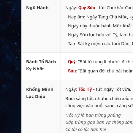
Ngũ Hành
Ngày:
- tức Chi khắc Can
Quý Sửu
- Nạp âm: Ngày Tang Chá Mộc, kỵ
- Ngày này thuộc hành Mộc khắc 
- Ngày Sửu lục hợp với Tý, tam h
- Tam Sát kỵ mệnh các tuổi Dần, 
Bành Tổ Bách
-
: “Bất từ tụng lí nhược địch
Quý
Kỵ Nhật
-
: “Bất quan đới chủ bất hoà
Sửu
Khổng Minh
Ngày:
- tức ngày Tốt vừa.
Tốc Hỷ
Lục Diệu
Buổi sáng tốt, nhưng chiều xấu 
công việc vào buổi sáng, càng sớ
“Tốc Hỷ là bạn trùng phùng
Gặp trùng gặp bạn vợ chồng sán
Có tài có lộc hẳn hoi