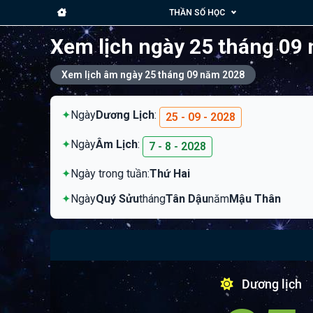
THẦN SỐ HỌC
Xem lịch ngày 25 tháng 09
Xem lịch âm ngày 25 tháng 09 năm 2028
✦
Ngày
Dương Lịch
:
25 - 09 - 2028
✦
Ngày
Âm Lịch
:
7 - 8 - 2028
✦
Ngày trong tuần:
Thứ Hai
✦
Ngày
Quý Sửu
tháng
Tân Dậu
năm
Mậu Thân
Dương lịch