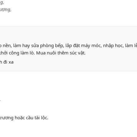
g,
rượng,
ắp nền, làm hay sửa phòng bếp, lắp đặt máy móc, nhập học, làm l
khởi công làm lò. Mua nuôi thêm súc vật.
h đi xa
.
rương hoặc cầu tài lộc.