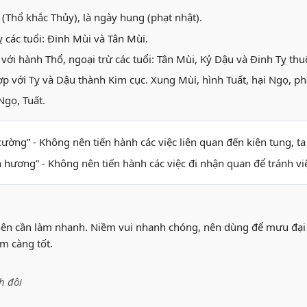
 (Thổ khắc Thủy), là ngày hung (phạt nhật).
 các tuổi: Đinh Mùi và Tân Mùi.
với hành Thổ, ngoại trừ các tuổi: Tân Mùi, Kỷ Dậu và Đinh Tỵ t
ợp với Tỵ và Dậu thành Kim cục. Xung Mùi, hình Tuất, hại Ngọ, ph
Ngọ, Tuất.
 cường” - Không nên tiến hành các việc liên quan đến kiện tụng, ta
n hương” - Không nên tiến hành các việc đi nhận quan để tránh v
nên cần làm nhanh. Niềm vui nhanh chóng, nên dùng để mưu đại s
m càng tốt.
h đôi