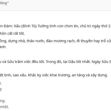
lòng”
ên Đàm: Xấu (Bình Tú) Tướng tinh con chim én, chủ trị ngày thứ 2
hôn cất rất tốt.
ông, dựng nhà, tháo nước, đào mương rạch, đi thuyền hay trổ cử
ành.
u và Sửu trăm việc đều tốt. Trong đó, tại Dậu tốt nhất. Ngày Sửu
t tinh, sao xấu. Khắc kỵ việc khai trương, an táng và xây dựng.
,
ng
ơng.
nhật,