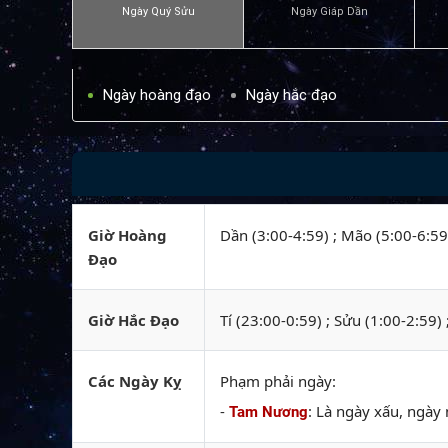
Ngày Quý Sửu
Ngày Giáp Dần
Ngày hoàng đạo
Ngày hắc đạo
Giờ Hoàng
Dần (3:00-4:59) ; Mão (5:00-6:59)
Đạo
Giờ Hắc Đạo
Tí (23:00-0:59) ; Sửu (1:00-2:59)
Các Ngày Kỵ
Phạm phải ngày:
-
: Là ngày xấu, ngày 
Tam Nương