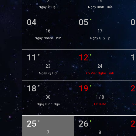
9
10
Ngày Ất Dậu
Ngày Bính Tuất
04
05
0
16
17
Ngày Nhâm Thìn
Ngày Quý Tỵ
11
12
1
23
24
Ngày Kỷ Hợi
Xô Viết Nghệ Tĩnh
18
19
2
30
1 / 8
Ngày Bính Ngọ
Tết Katê
Vi
25
26
2
7
8