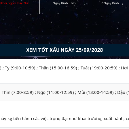
Khởi nghĩa Bắc Sơn
Ngày Bính Thìn
Ngày Đinh Tỵ
XEM TỐT XẤU NGÀY 25/09/2028
 ; Tỵ (9:00-10:59) ; Thân (15:00-16:59) ; Tuất (19:00-20:59) ; Hợi
 ; Thìn (7:00-8:59) ; Ngọ (11:00-12:59) ; Mùi (13:00-14:59) ; Dậu 
này kỵ tiến hành các việc trọng đại như khai trương, xuất hành, cư