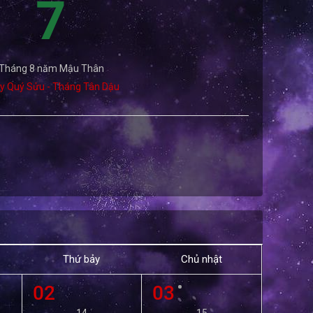
7
Tháng 8 năm Mậu Thân
y Quý Sửu - Tháng Tân Dậu
Thứ bảy
Chủ nhật
02
03