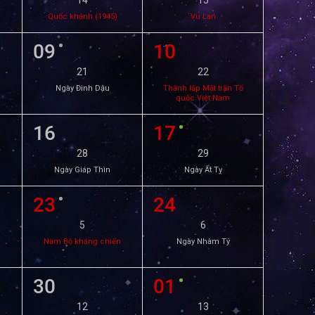
14
15
Quốc khánh (1945)
Vu Lan
09
10
21
22
Ngày Đinh Dậu
Thành lập Mặt trận Tổ
quốc Việt Nam
16
17
28
29
Ngày Giáp Thìn
Ngày Ất Tỵ
23
24
5
6
Nam Bộ kháng chiến
Ngày Nhâm Tý
30
01
12
13