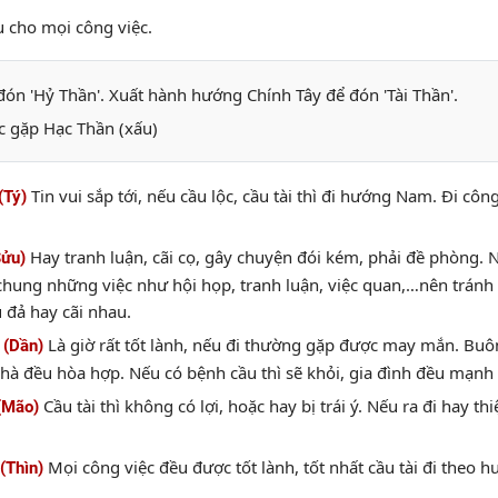
u cho mọi công việc.
n 'Hỷ Thần'. Xuất hành hướng Chính Tây để đón 'Tài Thần'.
 gặp Hạc Thần (xấu)
Tin vui sắp tới, nếu cầu lộc, cầu tài thì đi hướng Nam. Đi cô
(Tý)
.
Hay tranh luận, cãi cọ, gây chuyện đói kém, phải đề phòng. 
Sửu)
chung những việc như hội họp, tranh luận, việc quan,…nên tránh đ
 đả hay cãi nhau.
Là giờ rất tốt lành, nếu đi thường gặp được may mắn. Buôn
 (Dần)
nhà đều hòa hợp. Nếu có bệnh cầu thì sẽ khỏi, gia đình đều mạnh
Cầu tài thì không có lợi, hoặc hay bị trái ý. Nếu ra đi hay t
(Mão)
Mọi công việc đều được tốt lành, tốt nhất cầu tài đi theo
(Thìn)