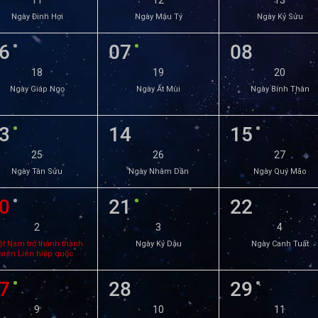
11
12
13
Ngày Đinh Hợi
Ngày Mậu Tý
Ngày Kỷ Sửu
6
07
08
18
19
20
Ngày Giáp Ngọ
Ngày Ất Mùi
Ngày Bính Thân
3
14
15
25
26
27
Ngày Tân Sửu
Ngày Nhâm Dần
Ngày Quý Mão
0
21
22
2
3
4
ệt Nam trở thành thành
Ngày Kỷ Dậu
Ngày Canh Tuất
viên Liên hiệp quốc
7
28
29
9
10
11