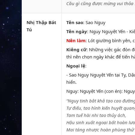
Cầu gì cũng được mừng vui thỏa 
Nhị Thập Bát
Tên sao
: Sao Nguy
Tú
Tên ngày
: Nguy Nguyệt Yến - Ki
Nên làm
: Lót giường bình yên, c
Kiêng cữ
: Những việc gác đòn đ
thì nên chọn ngày khác để tiến h
Ngoại lệ
:
- Sao Nguy Nguyệt Yến tại Tỵ, Dậ
hiển.
Nguy: Nguyệt Yến (con én): Nguyệ
“Nguy tinh bât khả tạo cao đường
Tự điếu, tao hình kiến huyết qua
Tam tuế hài nhi tao thủy ách,
Hậu sinh xuất ngoại bất hoàn lư
Mai táng nhược hoàn phùng thử 