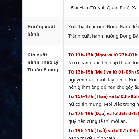
- Đại Hao (Tử Khí, Quan Phú): Xấ
Hướng xuất
Xuất hành hướng Đông Nam để đó
hành
Tránh xuất hành hướng Đông Bắc
Giờ xuất
Từ 11h-13h (Ngọ) và từ 23h-01h 
hành Theo Lý
Nếu chăn nuôi đều gặp thuận lợi
Thuần Phong
Từ 13h-15h (Mùi) và từ 01-03h (
nguyền rủa, tránh lây bệnh. Nói 
nên giữ miệng để hạn ché gây ẩu
Từ 15h-17h (Thân) và từ 03h-05h
nữ có tin mừng. Mọi việc trong 
Từ 17h-19h (Dậu) và từ 05h-07h 
quỷ nên cúng tế thì mới an.
Từ 19h-21h (Tuất) và từ 07h-09h 
hành thì đều bình yên.