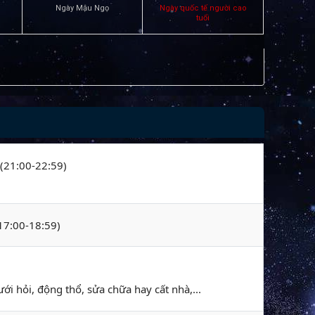
Ngày Mậu Ngọ
Ngày quốc tế người cao
tuổi
 (21:00-22:59)
(17:00-18:59)
ới hỏi, động thổ, sửa chữa hay cất nhà,...