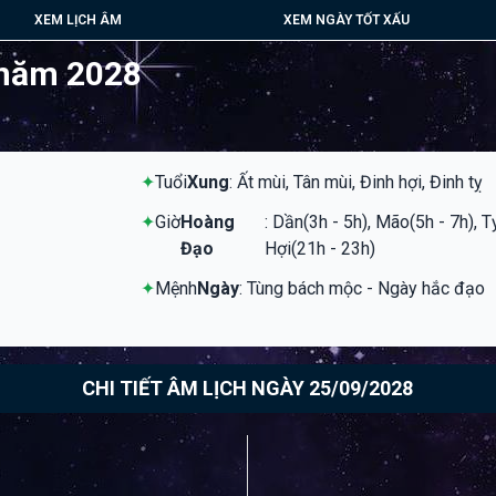
XEM LỊCH ÂM
XEM NGÀY TỐT XẤU
 năm 2028
✦
Tuổi
Xung
: Ất mùi, Tân mùi, Đinh hợi, Đinh tỵ
✦
Giờ
Hoàng
: Dần(3h - 5h), Mão(5h - 7h), T
Đạo
Hợi(21h - 23h)
✦
Mệnh
Ngày
: Tùng bách mộc - Ngày hắc đạo
CHI TIẾT ÂM LỊCH NGÀY 25/09/2028