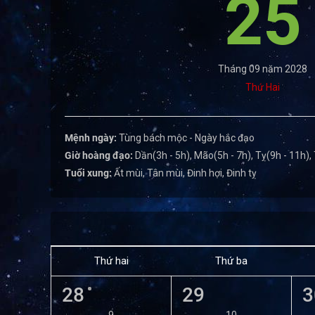
25
Tháng 09 năm 2028
Thứ Hai
Mệnh ngày:
Tùng bách mộc - Ngày hắc đạo
Giờ hoàng đạo:
Dần(3h - 5h), Mão(5h - 7h), Tỵ(9h - 11h),
Tuổi xung:
Ất mùi, Tân mùi, Đinh hợi, Đinh tỵ
Thứ hai
Thứ ba
28
29
3