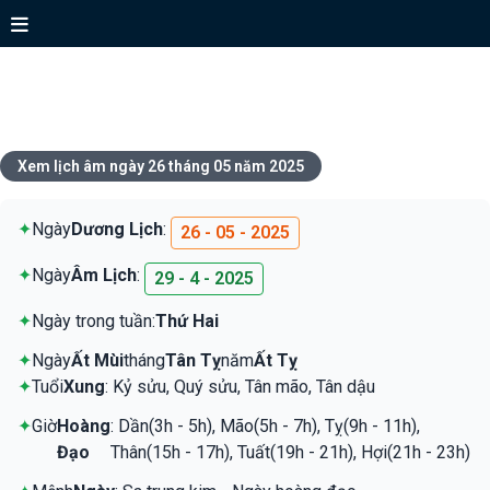
Xem lịch ngày 26 tháng 05 năm
2025
Xem lịch âm ngày 26 tháng 05 năm 2025
✦
Ngày
Dương Lịch
:
26 - 05 - 2025
✦
Ngày
Âm Lịch
:
29 - 4 - 2025
✦
Ngày trong tuần:
Thứ Hai
✦
Ngày
Ất Mùi
tháng
Tân Tỵ
năm
Ất Tỵ
✦
Tuổi
Xung
: Kỷ sửu, Quý sửu, Tân mão, Tân dậu
✦
Giờ
Hoàng
: Dần(3h - 5h), Mão(5h - 7h), Tỵ(9h - 11h),
Đạo
Thân(15h - 17h), Tuất(19h - 21h), Hợi(21h - 23h)