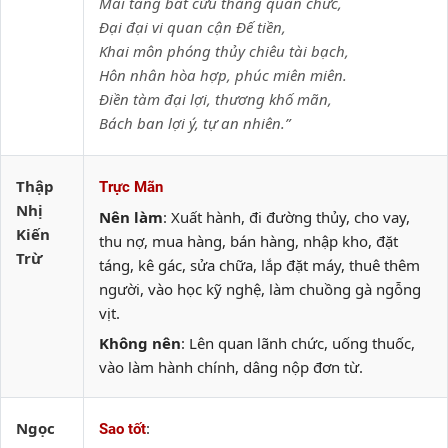
Mai táng bất cửu thăng quan chức,
Đại đại vi quan cận Đế tiền,
Khai môn phóng thủy chiêu tài bạch,
Hôn nhân hòa hợp, phúc miên miên.
Điền tàm đại lợi, thương khố mãn,
Bách ban lợi ý, tự an nhiên.”
Thập
Trực Mãn
Nhị
Nên làm
: Xuất hành, đi đường thủy, cho vay,
Kiến
thu nợ, mua hàng, bán hàng, nhập kho, đặt
Trừ
táng, kê gác, sửa chữa, lắp đặt máy, thuê thêm
người, vào học kỹ nghệ, làm chuồng gà ngỗng
vịt.
Không nên
: Lên quan lãnh chức, uống thuốc,
vào làm hành chính, dâng nộp đơn từ.
Ngọc
:
Sao tốt