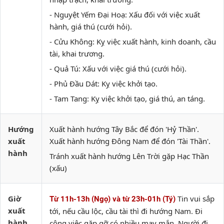
- Nguyệt Yếm Đại Hoạ: Xấu đối với việc xuất
hành, giá thú (cưới hỏi).
- Cửu Không: Kỵ việc xuất hành, kinh doanh, cầu
tài, khai trương.
- Quả Tú: Xấu với việc giá thú (cưới hỏi).
- Phủ Đầu Dát: Kỵ việc khởi tạo.
- Tam Tang: Kỵ việc khởi tạo, giá thú, an táng.
Hướng
Xuất hành hướng Tây Bắc để đón 'Hỷ Thần'.
xuất
Xuất hành hướng Đông Nam để đón 'Tài Thần'.
hành
Tránh xuất hành hướng Lên Trời gặp Hạc Thần
(xấu)
Giờ
Tin vui sắp
Từ 11h-13h (Ngọ) và từ 23h-01h (Tý)
xuất
tới, nếu cầu lộc, cầu tài thì đi hướng Nam. Đi
hành
công việc gặp gỡ có nhiều may mắn. Người đi