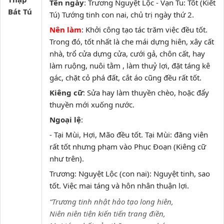
Tên ngày
: Trương Nguyệt Lộc - Vạn Tu: Tốt (Kiết
Bát Tú
Tú) Tướng tinh con nai, chủ trị ngày thứ 2.
Nên làm
: Khởi công tạo tác trăm việc đều tốt.
Trong đó, tốt nhất là che mái dựng hiên, xây cất
nhà, trổ cửa dựng cửa, cưới gả, chôn cất, hay
làm ruộng, nuôi tằm , làm thuỷ lợi, đặt táng kê
gác, chặt cỏ phá đất, cắt áo cũng đều rất tốt.
Kiêng cữ
: Sửa hay làm thuyền chèo, hoặc đẩy
thuyền mới xuống nước.
Ngoại lệ
:
- Tại Mùi, Hợi, Mão đều tốt. Tại Mùi: đăng viên
rất tốt nhưng phạm vào Phục Đoạn (Kiêng cữ
như trên).
Trương: Nguyệt Lộc (con nai): Nguyệt tinh, sao
tốt. Việc mai táng và hôn nhân thuận lợi.
“Trương tinh nhật hảo tạo long hiên,
Niên niên tiện kiến tiến trang điền,