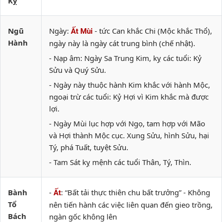
Kỵ
Ngũ
Ngày:
- tức Can khắc Chi (Mộc khắc Thổ),
Ất Mùi
Hành
ngày này là ngày cát trung bình (chế nhật).
- Nạp âm: Ngày Sa Trung Kim, kỵ các tuổi: Kỷ
Sửu và Quý Sửu.
- Ngày này thuộc hành Kim khắc với hành Mộc,
ngoại trừ các tuổi: Kỷ Hợi vì Kim khắc mà được
lợi.
- Ngày Mùi lục hợp với Ngọ, tam hợp với Mão
và Hợi thành Mộc cục. Xung Sửu, hình Sửu, hại
Tý, phá Tuất, tuyệt Sửu.
- Tam Sát kỵ mệnh các tuổi Thân, Tý, Thìn.
Bành
-
: “Bất tải thực thiên chu bất trưởng” - Không
Ất
Tổ
nên tiến hành các việc liên quan đến gieo trồng,
Bách
ngàn gốc không lên