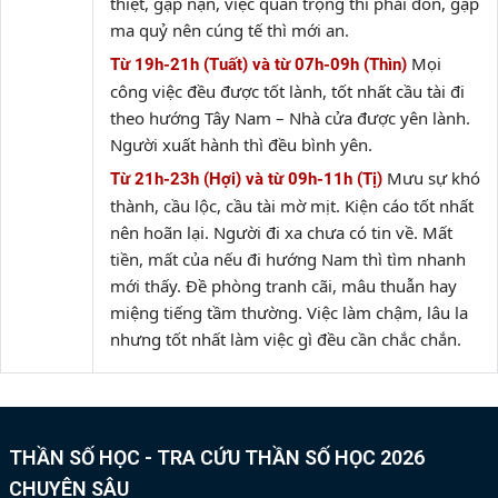
thiệt, gặp nạn, việc quan trọng thì phải đòn, gặp
ma quỷ nên cúng tế thì mới an.
Mọi
Từ 19h-21h (Tuất) và từ 07h-09h (Thìn)
công việc đều được tốt lành, tốt nhất cầu tài đi
theo hướng Tây Nam – Nhà cửa được yên lành.
Người xuất hành thì đều bình yên.
Mưu sự khó
Từ 21h-23h (Hợi) và từ 09h-11h (Tị)
thành, cầu lộc, cầu tài mờ mịt. Kiện cáo tốt nhất
nên hoãn lại. Người đi xa chưa có tin về. Mất
tiền, mất của nếu đi hướng Nam thì tìm nhanh
mới thấy. Đề phòng tranh cãi, mâu thuẫn hay
miệng tiếng tầm thường. Việc làm chậm, lâu la
nhưng tốt nhất làm việc gì đều cần chắc chắn.
THẦN SỐ HỌC - TRA CỨU THẦN SỐ HỌC 2026
CHUYÊN SÂU