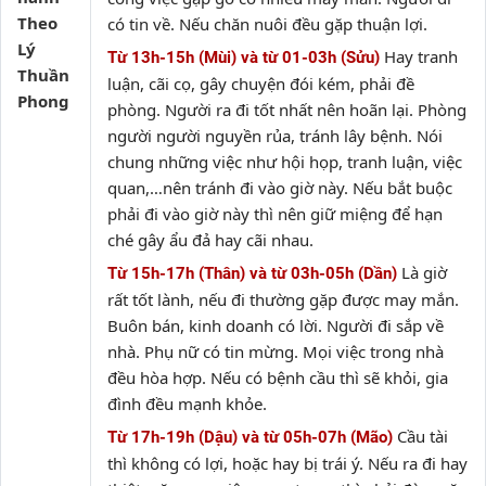
Theo
có tin về. Nếu chăn nuôi đều gặp thuận lợi.
Lý
Hay tranh
Từ 13h-15h (Mùi) và từ 01-03h (Sửu)
Thuần
luận, cãi cọ, gây chuyện đói kém, phải đề
Phong
phòng. Người ra đi tốt nhất nên hoãn lại. Phòng
người người nguyền rủa, tránh lây bệnh. Nói
chung những việc như hội họp, tranh luận, việc
quan,…nên tránh đi vào giờ này. Nếu bắt buộc
phải đi vào giờ này thì nên giữ miệng để hạn
ché gây ẩu đả hay cãi nhau.
Là giờ
Từ 15h-17h (Thân) và từ 03h-05h (Dần)
rất tốt lành, nếu đi thường gặp được may mắn.
Buôn bán, kinh doanh có lời. Người đi sắp về
nhà. Phụ nữ có tin mừng. Mọi việc trong nhà
đều hòa hợp. Nếu có bệnh cầu thì sẽ khỏi, gia
đình đều mạnh khỏe.
Cầu tài
Từ 17h-19h (Dậu) và từ 05h-07h (Mão)
thì không có lợi, hoặc hay bị trái ý. Nếu ra đi hay