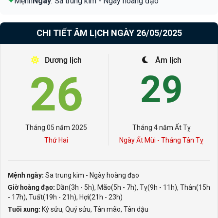
✦
Mệnh
Ngày
: Sa trung kim - Ngày hoàng đạo
CHI TIẾT ÂM LỊCH NGÀY 26/05/2025
Dương lịch
Âm lịch
26
29
Tháng 05 năm 2025
Tháng 4 năm Ất Tỵ
Thứ Hai
Ngày Ất Mùi - Tháng Tân Tỵ
Mệnh ngày:
Sa trung kim - Ngày hoàng đạo
Giờ hoàng đạo:
Dần(3h - 5h), Mão(5h - 7h), Tỵ(9h - 11h), Thân(15h
- 17h), Tuất(19h - 21h), Hợi(21h - 23h)
Tuổi xung:
Kỷ sửu, Quý sửu, Tân mão, Tân dậu