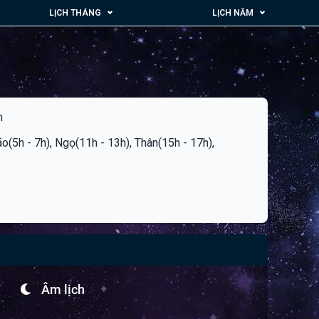
LỊCH THÁNG
LỊCH NĂM
n
ão(5h - 7h), Ngọ(11h - 13h), Thân(15h - 17h),
Âm lịch