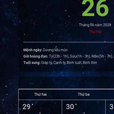
26
Tháng 06 năm 2028
Thứ Hai
Mệnh ngày:
Dương liễu mộc
Giờ hoàng đạo:
Tý(23h - 1h), Sửu(1h - 3h), Mão(5h - 7h),
Tuổi xung:
Giáp tý, Canh ty, Bính tuất, Bính thìn
Thứ hai
Thứ ba
29
30
3