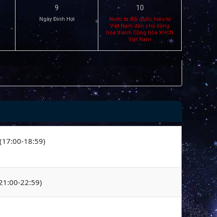
9
10
Ngày Đinh Hợi
Nước ta đổi quốc hiệu từ
Việt Nam dân chủ cộng
hòa thành Cộng hòa XHCN
Việt Nam
 (17:00-18:59)
(21:00-22:59)