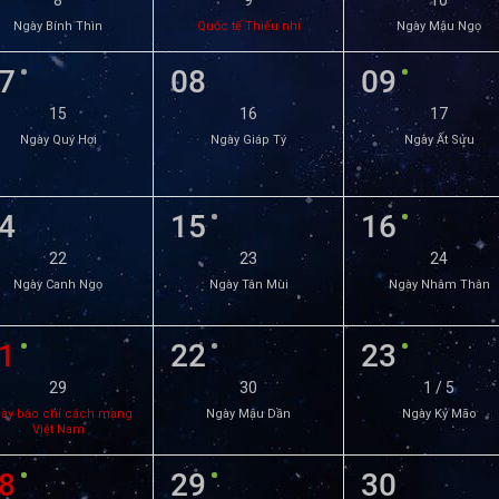
8
9
10
Ngày Bính Thìn
Quốc tế Thiếu nhi
Ngày Mậu Ngọ
7
08
09
15
16
17
Ngày Quý Hợi
Ngày Giáp Tý
Ngày Ất Sửu
4
15
16
22
23
24
Ngày Canh Ngọ
Ngày Tân Mùi
Ngày Nhâm Thân
1
22
23
29
30
1 / 5
ày báo chí cách mạng
Ngày Mậu Dần
Ngày Kỷ Mão
Việt Nam
8
29
30