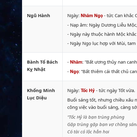
Ngũ Hành
Ngày:
- tức Can khắc C
Nhâm Ngọ
- Nạp âm: Ngày Dương Liễu Mộc, 
- Ngày này thuộc hành Mộc khắc 
- Ngày Ngọ lục hợp với Mùi, tam 
Bành Tổ Bách
-
: “Bất ương thủy nan can
Nhâm
Kỵ Nhật
-
: “Bất thiêm cái thất chủ c
Ngọ
Khổng Minh
Ngày:
- tức ngày Tốt vừa.
Tốc Hỷ
Lục Diệu
Buổi sáng tốt, nhưng chiều xấu 
công việc vào buổi sáng, càng sớ
“Tốc Hỷ là bạn trùng phùng
Gặp trùng gặp bạn vợ chồng sán
Có tài có lộc hẳn hoi