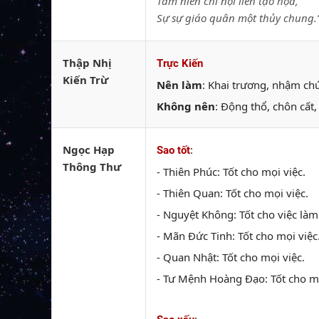
Tam niên chi nội liên tạo họa,
Sự sự giáo quân một thủy chung.
Thập Nhị
Trực Kiến
Kiến Trừ
Nên làm
: Khai trương, nhậm chức
Không nên
: Động thổ, chôn cất,
Ngọc Hạp
:
Sao tốt
Thông Thư
- Thiên Phúc: Tốt cho mọi việc.
- Thiên Quan: Tốt cho mọi việc.
- Nguyệt Không: Tốt cho việc làm
- Mãn Đức Tinh: Tốt cho mọi việc
- Quan Nhật: Tốt cho mọi việc.
- Tư Mệnh Hoàng Đạo: Tốt cho mọ