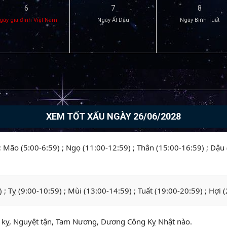
6
7
8
gày gia đình Việt Nam
Ngày Ất Dậu
Ngày Bính Tuất
XEM TỐT XẤU NGÀY 26/06/2028
 ; Mão (5:00-6:59) ; Ngọ (11:00-12:59) ; Thân (15:00-16:59) ; Dậu
) ; Tỵ (9:00-10:59) ; Mùi (13:00-14:59) ; Tuất (19:00-20:59) ; Hợi 
ỵ, Nguyệt tận, Tam Nương, Dương Công Kỵ Nhật nào.