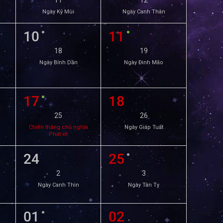
11
12
Ngày Kỷ Mùi
Ngày Canh Thân
10
11
18
19
Ngày Bính Dần
Ngày Đinh Mão
17
18
25
26
Chiến thắng chủ nghĩa
Ngày Giáp Tuất
Phát xít
24
25
2
3
Ngày Canh Thìn
Ngày Tân Tỵ
01
02