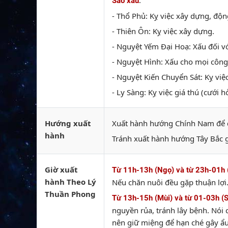
:
Sao xấu
- Thổ Phủ: Kỵ việc xây dựng, độn
- Thiên Ôn: Kỵ việc xây dựng.
- Nguyệt Yếm Đại Hoạ: Xấu đối với
- Nguyệt Hình: Xấu cho mọi công 
- Nguyệt Kiến Chuyển Sát: Kỵ việ
- Ly Sàng: Kỵ việc giá thú (cưới hỏ
Hướng xuất
Xuất hành hướng Chính Nam để đó
hành
Tránh xuất hành hướng Tây Bắc 
Giờ xuất
Từ 11h-13h (Ngọ) và từ 23h-01h 
hành Theo Lý
Nếu chăn nuôi đều gặp thuận lợi
Thuần Phong
Từ 13h-15h (Mùi) và từ 01-03h (
nguyền rủa, tránh lây bệnh. Nói 
nên giữ miệng để hạn ché gây ẩu