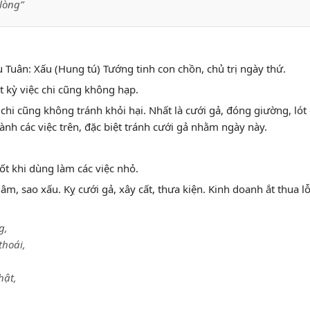
lòng”
 Tuân: Xấu (Hung tú) Tướng tinh con chồn, chủ trị ngày thứ.
ất kỳ việc chi cũng không hạp.
c chi cũng không tránh khỏi hại. Nhất là cưới gả, đóng giường, lót 
ành các việc trên, đặc biệt tránh cưới gả nhằm ngày này.
ốt khi dùng làm các việc nhỏ.
m, sao xấu. Kỵ cưới gả, xây cất, thưa kiện. Kinh doanh ắt thua lỗ
g,
thoái,
hật,