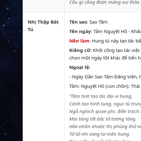
Cầu gì cũng được mừng vui thỏa 
Nhị Thập Bát
Tên sao
: Sao Tâm
Tú
Tên ngày
: Tâm Nguyệt Hồ - Khấu
Nên làm
: Hung tú này tạo tác b
Kiêng cữ
: Khởi công tạo tác việ
chọn một ngày tốt khác để tiến h
Ngoại lệ
:
- Ngày Dần Sao Tâm Đăng Viên, t
Tâm: Nguyệt Hồ (con chồn): Thái â
“Tâm tinh tạo tác đại vi hung,
Cánh tao hình tụng, ngục tù trun
Ngỗ nghịch quan phi, điền trạch 
Mai táng tốt bộc tử tương tòng.
Hôn nhân nhược thị phùng thử n
Tử tử nhi vong tự mãn hung.