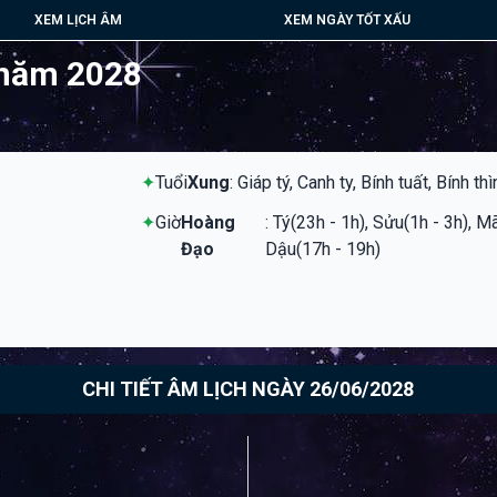
XEM LỊCH ÂM
XEM NGÀY TỐT XẤU
 năm 2028
✦
Tuổi
Xung
: Giáp tý, Canh ty, Bính tuất, Bính thì
✦
Giờ
Hoàng
: Tý(23h - 1h), Sửu(1h - 3h), M
Đạo
Dậu(17h - 19h)
CHI TIẾT ÂM LỊCH NGÀY 26/06/2028