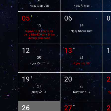
6
7
Ngày Giáp Dần
Ngày Ất Mão
05
06
0
13
14
Nguyễn Tất Thành rời
Ngày Nhâm Tuất
cảng Nhà Rồng ra đi tìm
đường cứu nước
12
13
1
20
21
Ngày Mậu Thìn
Ngày của Bố
19
20
2
27
28
Ngày Ất Hợi
Ngày Bính Tý
Ng
26
27
2