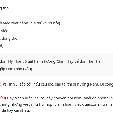
g thổ.
 việc xuất hành, giá thú (cưới hỏi).
việc.
c động thổ.
i).
n 'Hỷ Thần'. Xuất hành hướng Chính Tây để đón 'Tài Thần'.
gặp Hạc Thần (xấu)
Tin vui sắp tới, nếu cầu lộc, cầu tài thì đi hướng Nam. Đi cô
(Tý)
.
Hay tranh luận, cãi cọ, gây chuyện đói kém, phải đề phòng. 
Sửu)
chung những việc như hội họp, tranh luận, việc quan,…nên tránh đ
 đả hay cãi nhau.