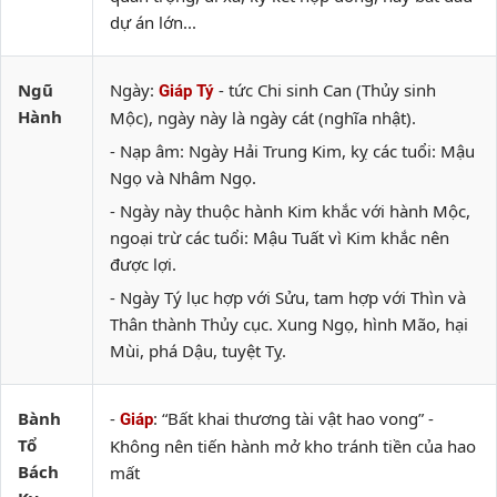
dự án lớn...
Ngũ
Ngày:
- tức Chi sinh Can (Thủy sinh
Giáp Tý
Hành
Mộc), ngày này là ngày cát (nghĩa nhật).
- Nạp âm: Ngày Hải Trung Kim, kỵ các tuổi: Mậu
Ngọ và Nhâm Ngọ.
- Ngày này thuộc hành Kim khắc với hành Mộc,
ngoại trừ các tuổi: Mậu Tuất vì Kim khắc nên
được lợi.
- Ngày Tý lục hợp với Sửu, tam hợp với Thìn và
Thân thành Thủy cục. Xung Ngọ, hình Mão, hại
Mùi, phá Dậu, tuyệt Tỵ.
Bành
-
: “Bất khai thương tài vật hao vong” -
Giáp
Tổ
Không nên tiến hành mở kho tránh tiền của hao
Bách
mất