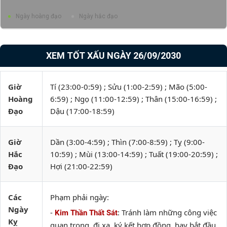
Ngày hoàng đạo
Ngày hắc đạo
XEM TỐT XẤU NGÀY 26/09/2030
Giờ
Tí (23:00-0:59) ; Sửu (1:00-2:59) ; Mão (5:00-
Hoàng
6:59) ; Ngọ (11:00-12:59) ; Thân (15:00-16:59) ;
Đạo
Dậu (17:00-18:59)
Giờ
Dần (3:00-4:59) ; Thìn (7:00-8:59) ; Tỵ (9:00-
Hắc
10:59) ; Mùi (13:00-14:59) ; Tuất (19:00-20:59) ;
Đạo
Hợi (21:00-22:59)
Các
Phạm phải ngày:
Ngày
-
: Tránh làm những công việc
Kim Thần Thất Sát
Kỵ
quan trọng, đi xa, ký kết hợp đồng, hay bắt đầu