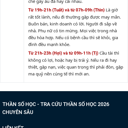
ché gây ẩu đả hay cãi nhau.
Là giờ
Từ 19h-21h (Tuất) và từ 07h-09h (Thìn)
rất tốt lành, nếu đi thường gặp được may mắn.
Buôn bán, kinh doanh có lời. Người đi sắp về
nhà. Phụ nữ có tin mừng. Mọi việc trong nhà
đều hòa hợp. Nếu có bệnh cầu thì sẽ khỏi, gia
đình đều mạnh khỏe.
Cầu tài thì
Từ 21h-23h (Hợi) và từ 09h-11h (Tị)
không có lợi, hoặc hay bị trái ý. Nếu ra đi hay
thiệt, gặp nạn, việc quan trọng thì phải đòn, gặp
ma quỷ nên cúng tế thì mới an.
THẦN SỐ HỌC - TRA CỨU THẦN SỐ HỌC 2026
CHUYÊN SÂU