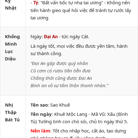
Kỵ
-
: “Bất vấn bốc tự nhạ tai ương” - Không nên
Tý
Nhật
tiến hành gieo quẻ hỏi việc để tránh tự rước lấy
tai ương
Khổng
Ngày:
- tức ngày Cát.
Đại An
Minh
Là ngày tốt, mọi việc đều được yên tâm, hành
Lục
sự thành công.
Diệu
“Đại An gặp được quý nhân
Có cơm có rượu tiền tiễn đưa
Chẳng thời cũng được Đại An
Bình an vô sự tấm thân thanh nhàn.”
Nhị
Tên sao
: Sao Khuê
Thập
Tên ngày
: Khuê Mộc Lang - Mã Vũ: Xấu (Bình
Bát Tú
Tú) Tướng tinh con chó sói, chủ trị ngày thứ 5.
Nên làm
: Tốt cho nhập học, cắt áo, tạo dựng