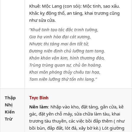
Khuê: Mộc Lang (con sói): Mộc tinh, sao xấu.
Khắc kỵ động thổ, an táng, khai trương cũng
như sửa cửa.
“Khuê tinh tạo tác đắc trinh tường,
Gia hạ vinh hòa đại cát xương,
Nhược thị táng mai âm tốt tử,
Đương niên định chủ lưỡng tam tang.
Khán khán vận kim, hình thương đáo,
Trùng trùng quan sự, chủ ôn hoàng.
Khai môn phóng thủy chiêu tai họa,
Tam niên lưỡng thứ tổn nhi lang.”
Thập
Trực Bình
Nhị
Nên làm
: Nhập vào kho, đặt táng, gắn cửa, kê
Kiến
gác, đặt yên chỗ máy, sửa chữa làm tàu, khai
Trừ
trương tàu thuyền, các việc bồi đắp thêm ( như
bồi bùn, đắp đất, lót đá, xây bờ kè.) Lót giường