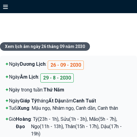
Xem lịch ngày 26 tháng 09 năm
2030
Xem lịch âm ngày 26 tháng 09 năm 2030
✦
Ngày
Dương Lịch
:
26 - 09 - 2030
✦
Ngày
Âm Lịch
:
29 - 8 - 2030
✦
Ngày trong tuần:
Thứ Năm
✦
Ngày
Giáp Tý
tháng
Ất Dậu
năm
Canh Tuất
✦
Tuổi
Xung
: Mậu ngọ, Nhâm ngọ, Canh dần, Canh thân
✦
Giờ
Hoàng
: Tý(23h - 1h), Sửu(1h - 3h), Mão(5h - 7h),
Đạo
Ngọ(11h - 13h), Thân(15h - 17h), Dậu(17h -
19h)