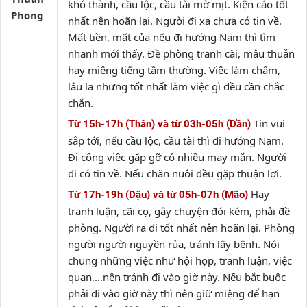
khó thành, cầu lộc, cầu tài mờ mịt. Kiện cáo tốt
Phong
nhất nên hoãn lại. Người đi xa chưa có tin về.
Mất tiền, mất của nếu đi hướng Nam thì tìm
nhanh mới thấy. Đề phòng tranh cãi, mâu thuẫn
hay miệng tiếng tầm thường. Việc làm chậm,
lâu la nhưng tốt nhất làm việc gì đều cần chắc
chắn.
Tin vui
Từ 15h-17h (Thân) và từ 03h-05h (Dần)
sắp tới, nếu cầu lộc, cầu tài thì đi hướng Nam.
Đi công việc gặp gỡ có nhiều may mắn. Người
đi có tin về. Nếu chăn nuôi đều gặp thuận lợi.
Hay
Từ 17h-19h (Dậu) và từ 05h-07h (Mão)
tranh luận, cãi cọ, gây chuyện đói kém, phải đề
phòng. Người ra đi tốt nhất nên hoãn lại. Phòng
người người nguyền rủa, tránh lây bệnh. Nói
chung những việc như hội họp, tranh luận, việc
quan,…nên tránh đi vào giờ này. Nếu bắt buộc
phải đi vào giờ này thì nên giữ miệng để hạn