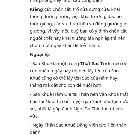
nhà phòng hay ra đi cầu công danh.
Kiêng cữ
: Chôn cất, trổ cửa dựng cửa, khai
thông đường nước, việc khai trương, đào ao
móc giếng, các vụ thưa kiện và đóng giường lót
giường. Vì vậy, nếu quý bạn có ý định chôn cất
người chết hay khai trường lập nghiệp thì nên
chọn một ngày khác để tiến hành.
Ngoại lệ
:
- Sao Khuê là một trong
Thất Sát Tinh
, nếu đẻ
con nhằm ngày này thì nên lấy tên của Sao
Khuê cũng có thể lấy tên Sao của năm hay
tháng mà đặt cho con dễ nuôi hơn.
- Sao Khuê Hãm Địa tại Thân nên Văn Khoa thất
bại. Tại Ngọ thì chỗ Tuyệt gặp Sanh đắc lợi mưu
sự, nhất là gặp Canh Ngọ. Tại Thìn thì tốt vừa
vừa.
- Ngày Thân Sao Khuê Đăng Viên tức Tiến thân
danh.