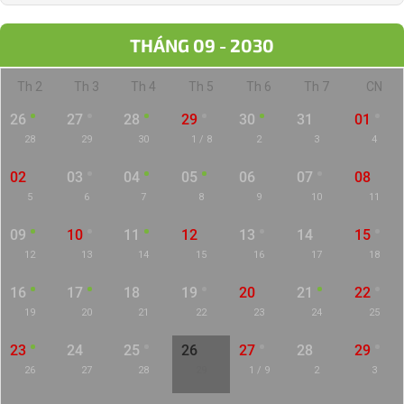
THÁNG 09 - 2030
Th 2
Th 3
Th 4
Th 5
Th 6
Th 7
CN
26
27
28
29
30
31
01
28
29
30
1 / 8
2
3
4
02
03
04
05
06
07
08
5
6
7
8
9
10
11
09
10
11
12
13
14
15
12
13
14
15
16
17
18
16
17
18
19
20
21
22
19
20
21
22
23
24
25
23
24
25
26
27
28
29
26
27
28
29
1 / 9
2
3