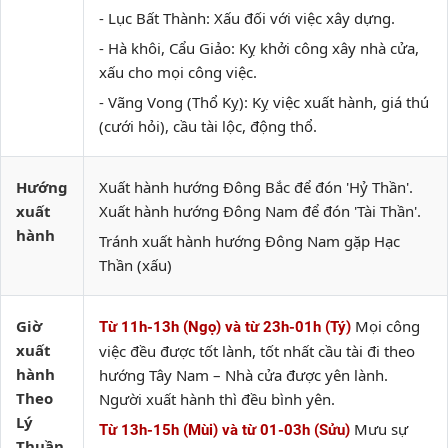
- Lục Bất Thành: Xấu đối với việc xây dựng.
- Hà khôi, Cẩu Giảo: Kỵ khởi công xây nhà cửa,
xấu cho mọi công việc.
- Vãng Vong (Thổ Kỵ): Kỵ việc xuất hành, giá thú
(cưới hỏi), cầu tài lộc, động thổ.
Hướng
Xuất hành hướng Đông Bắc để đón 'Hỷ Thần'.
xuất
Xuất hành hướng Đông Nam để đón 'Tài Thần'.
hành
Tránh xuất hành hướng Đông Nam gặp Hạc
Thần (xấu)
Giờ
Mọi công
Từ 11h-13h (Ngọ) và từ 23h-01h (Tý)
xuất
việc đều được tốt lành, tốt nhất cầu tài đi theo
hành
hướng Tây Nam – Nhà cửa được yên lành.
Theo
Người xuất hành thì đều bình yên.
Lý
Mưu sự
Từ 13h-15h (Mùi) và từ 01-03h (Sửu)
Thuần