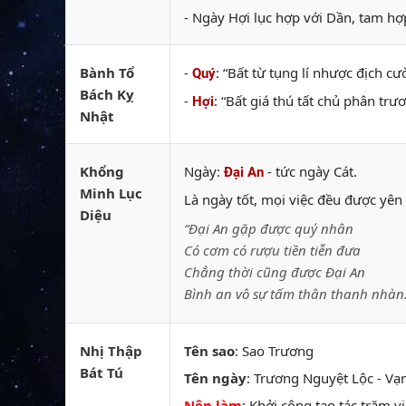
- Ngày Hợi lục hợp với Dần, tam hợ
Bành Tổ
-
: “Bất từ tụng lí nhược địch c
Quý
Bách Kỵ
-
: “Bất giá thú tất chủ phân trư
Hợi
Nhật
Khổng
Ngày:
- tức ngày Cát.
Đại An
Minh Lục
Là ngày tốt, mọi việc đều được yên
Diệu
“Đại An gặp được quý nhân
Có cơm có rượu tiền tiễn đưa
Chẳng thời cũng được Đại An
Bình an vô sự tấm thân thanh nhàn.
Nhị Thập
Tên sao
: Sao Trương
Bát Tú
Tên ngày
: Trương Nguyệt Lộc - Vạn 
Nên làm
: Khởi công tạo tác trăm v