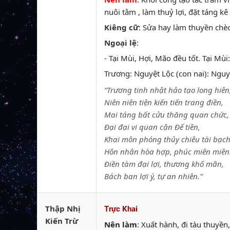
nuôi tằm , làm thuỷ lợi, đặt táng kê 
Kiêng cữ
: Sửa hay làm thuyền chè
Ngoại lệ
:
- Tại Mùi, Hợi, Mão đều tốt. Tại Mù
Trương: Nguyệt Lộc (con nai): Nguyệ
“Trương tinh nhật hảo tạo long hiên
Niên niên tiện kiến tiến trang điền,
Mai táng bất cửu thăng quan chức,
Đại đại vi quan cận Đế tiền,
Khai môn phóng thủy chiêu tài bạch
Hôn nhân hòa hợp, phúc miên miên
Điền tàm đại lợi, thương khố mãn,
Bách ban lợi ý, tự an nhiên.”
Thập Nhị
Trực Khai
Kiến Trừ
Nên làm
: Xuất hành, đi tàu thuyề