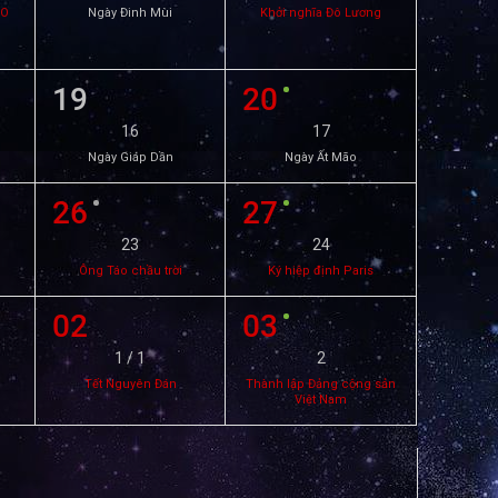
TO
Ngày Đinh Mùi
Khởi nghĩa Đô Lương
19
20
16
17
Ngày Giáp Dần
Ngày Ất Mão
26
27
23
24
Ông Táo chầu trời
Ký hiệp định Paris
02
03
1 / 1
2
Tết Nguyên Đán
Thành lập Đảng cộng sản
Việt Nam