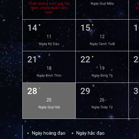
Chiến thắng biên giới Tây
Ngày Quý Mão
N
Nam chống quân xâm
si
lược
14
15
1
11
12
Ngày Kỷ Dậu
Ngày Canh Tuất
21
22
2
18
19
Ngày Bính Thìn
Ngày Đinh Tỵ
28
29
3
25
26
Ngày Quý Hợi
Ngày Giáp Tý
Ngày hoàng đạo
Ngày hắc đạo