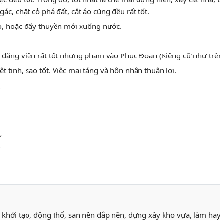
gác, chặt cỏ phá đất, cắt áo cũng đều rất tốt.
o, hoặc đẩy thuyền mới xuống nước.
i: đăng viên rất tốt nhưng phạm vào Phục Đoạn (Kiêng cữ như trên
t tinh, sao tốt. Việc mai táng và hôn nhân thuận lợi.
,
,
.
n, khởi tạo, động thổ, san nền đắp nền, dựng xây kho vựa, làm h