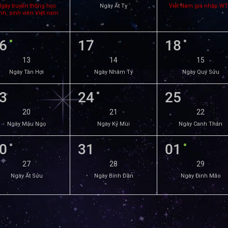
gày truyền thống học
Ngày Ất Tỵ
Việt Nam gia nhập W
nh, sinh viên Việt nam
6
17
18
13
14
15
Ngày Tân Hợi
Ngày Nhâm Tý
Ngày Quý Sửu
3
24
25
20
21
22
Ngày Mậu Ngọ
Ngày Kỷ Mùi
Ngày Canh Thân
0
31
01
27
28
29
Ngày Ất Sửu
Ngày Bính Dần
Ngày Đinh Mão