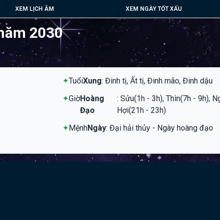
XEM LỊCH ÂM
XEM NGÀY TỐT XẤU
 năm 2030
✦
Tuổi
Xung
: Đinh tị, Ất tị, Đinh mão, Đinh dậu
✦
Giờ
Hoàng
: Sửu(1h - 3h), Thìn(7h - 9h), 
Đạo
Hợi(21h - 23h)
✦
Mệnh
Ngày
: Đại hải thủy - Ngày hoàng đạo