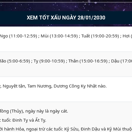
XEM TỐT XẤU NGÀY 28/01/2030
; Ngọ (11:00-12:59) ; Mùi (13:00-14:59) ; Tuất (19:00-20:59) ; Hợi
 Mão (5:00-6:59) ; Tỵ (9:00-10:59) ; Thân (15:00-16:59) ; Dậu (17:
, Nguyệt tận, Tam Nương, Dương Công Kỵ Nhật nào.
ồng (Thủy), ngày này là ngày cát.
 tuổi: Đinh Tỵ và Ất Tỵ.
i hành Hỏa, ngoại trừ các tuổi: Kỷ Sửu, Đinh Dậu và Kỷ Mùi thu