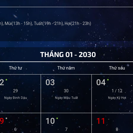
), Mùi(13h - 15h), Tuất(19h - 21h), Hợi(21h - 23h)
THÁNG 01 - 2030
Thứ tư
Thứ năm
Thứ sáu
2
03
04
29
30
1 / 12
Ngày Đinh Dậu
Ngày Mậu Tuất
Ngày Kỷ Hợi
9
10
11
6
7
8