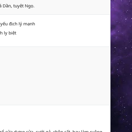
á Dần, tuyệt Ngọ.
ý yếu địch lý mạnh
h ly biệt
 trổ cửa dựng cửa, cưới gả, chôn cất, hay làm ruộng,