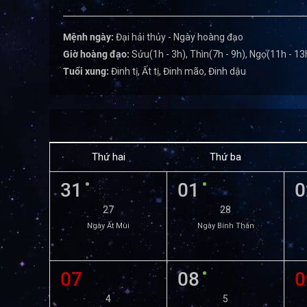
Mệnh ngày:
Đại hải thủy - Ngày hoàng đạo
Giờ hoàng đạo:
Sửu(1h - 3h), Thìn(7h - 9h), Ngọ(11h - 13h
Tuổi xung:
Đinh tị, Ất tị, Đinh mão, Đinh dậu
Thứ hai
Thứ ba
31
01
0
27
28
Ngày Ất Mùi
Ngày Bính Thân
07
08
0
4
5