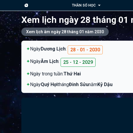
THẦN SỐ HỌC
Xem lịch ngày 28 tháng 01
Xem lịch âm ngày 28 tháng 01 năm 2030
✦
Ngày
Dương Lịch
:
28 - 01 - 2030
✦
Ngày
Âm Lịch
:
25 - 12 - 2029
✦
Ngày trong tuần:
Thứ Hai
✦
Ngày
Quý Hợi
tháng
Đinh Sửu
năm
Kỷ Dậu