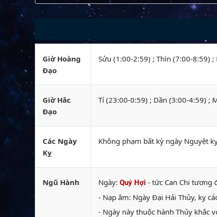
Giờ Hoàng
Sửu (1:00-2:59) ; Thìn (7:00-8:59) 
Đạo
Giờ Hắc
Tí (23:00-0:59) ; Dần (3:00-4:59) ;
Đạo
Các Ngày
Không phạm bất kỳ ngày Nguyệt kỵ
Kỵ
Ngũ Hành
Ngày:
- tức Can Chi tương đ
Quý Hợi
- Nạp âm: Ngày Đại Hải Thủy, kỵ các
- Ngày này thuộc hành Thủy khắc vớ