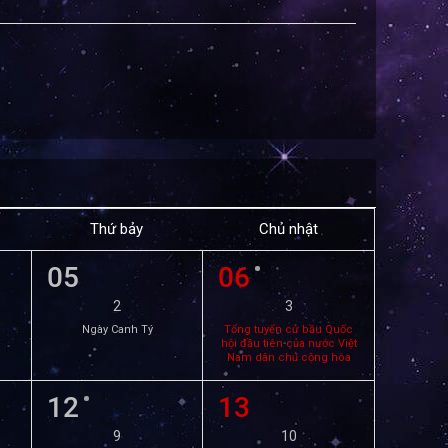
Thứ bảy
Chủ nhật
05
06
2
3
Ngày Canh Tý
Tổng tuyển cử bầu Quốc
hội đầu tiên của nước Việt
Nam dân chủ cộng hòa
12
13
9
10