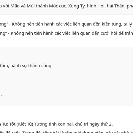
p với Mão và Mùi thành Mộc cục. Xung Tỵ, hình Hợi, hại Thân, ph
ường” - Không nên tiến hành các việc liên quan đến kiện tụng, ta l
ơng” - Không nên tiến hành các việc liên quan đến cưới hỏi để trán
 tâm, hành sự thành công.
”
Tu: Tốt (Kiết Tú) Tướng tinh con nai, chủ trị ngày thứ 2.
iệc đều tốt. Trong đó, tốt nhất là che mái dựng hiên, xây cất nhà,