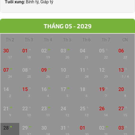
Tuổi xung:
Bính tý, Giáp tý
THÁNG 05 - 2029
Th 2
Th 3
Th 4
Th 5
Th 6
Th 7
CN
30
01
02
03
04
05
06
17
18
19
20
21
22
23
07
08
09
10
11
12
13
24
25
26
27
28
29
1 / 4
14
15
16
17
18
19
20
2
3
4
5
6
7
8
21
22
23
24
25
26
27
9
10
11
12
13
14
15
28
29
30
31
01
02
03
16
17
18
19
20
21
22