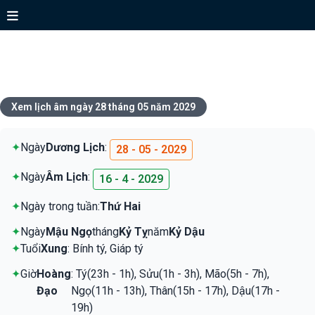
Xem lịch ngày 28 tháng 05 năm
2029
Xem lịch âm ngày 28 tháng 05 năm 2029
✦
Ngày
Dương Lịch
:
28 - 05 - 2029
✦
Ngày
Âm Lịch
:
16 - 4 - 2029
✦
Ngày trong tuần:
Thứ Hai
✦
Ngày
Mậu Ngọ
tháng
Kỷ Tỵ
năm
Kỷ Dậu
✦
Tuổi
Xung
: Bính tý, Giáp tý
✦
Giờ
Hoàng
: Tý(23h - 1h), Sửu(1h - 3h), Mão(5h - 7h),
Đạo
Ngọ(11h - 13h), Thân(15h - 17h), Dậu(17h -
19h)