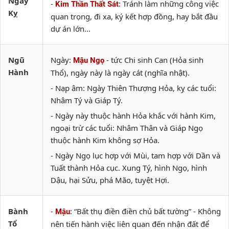
Ngày
-
: Tránh làm những công việc
Kim Thần Thất Sát
Kỵ
quan trọng, đi xa, ký kết hợp đồng, hay bắt đầu
dự án lớn...
Ngũ
Ngày:
- tức Chi sinh Can (Hỏa sinh
Mậu Ngọ
Hành
Thổ), ngày này là ngày cát (nghĩa nhật).
- Nạp âm: Ngày Thiên Thượng Hỏa, kỵ các tuổi:
Nhâm Tý và Giáp Tý.
- Ngày này thuộc hành Hỏa khắc với hành Kim,
ngoại trừ các tuổi: Nhâm Thân và Giáp Ngọ
thuộc hành Kim không sợ Hỏa.
- Ngày Ngọ lục hợp với Mùi, tam hợp với Dần và
Tuất thành Hỏa cục. Xung Tý, hình Ngọ, hình
Dậu, hại Sửu, phá Mão, tuyệt Hợi.
Bành
-
: “Bất thụ điền điền chủ bất tường” - Không
Mậu
Tổ
nên tiến hành việc liên quan đến nhận đất để