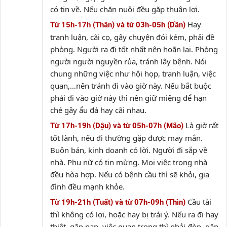
có tin về. Nếu chăn nuôi đều gặp thuận lợi.
Hay
Từ 15h-17h (Thân) và từ 03h-05h (Dần)
tranh luận, cãi cọ, gây chuyện đói kém, phải đề
phòng. Người ra đi tốt nhất nên hoãn lại. Phòng
người người nguyền rủa, tránh lây bệnh. Nói
chung những việc như hội họp, tranh luận, việc
quan,…nên tránh đi vào giờ này. Nếu bắt buộc
phải đi vào giờ này thì nên giữ miệng để hạn
ché gây ẩu đả hay cãi nhau.
Là giờ rất
Từ 17h-19h (Dậu) và từ 05h-07h (Mão)
tốt lành, nếu đi thường gặp được may mắn.
Buôn bán, kinh doanh có lời. Người đi sắp về
nhà. Phụ nữ có tin mừng. Mọi việc trong nhà
đều hòa hợp. Nếu có bệnh cầu thì sẽ khỏi, gia
đình đều mạnh khỏe.
Cầu tài
Từ 19h-21h (Tuất) và từ 07h-09h (Thìn)
thì không có lợi, hoặc hay bị trái ý. Nếu ra đi hay
thiệt, gặp nạn, việc quan trọng thì phải đòn, gặp