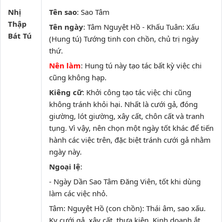
Nhị
Tên sao
: Sao Tâm
Thập
Tên ngày
: Tâm Nguyệt Hồ - Khấu Tuân: Xấu
Bát Tú
(Hung tú) Tướng tinh con chồn, chủ trị ngày
thứ.
Nên làm
: Hung tú này tạo tác bất kỳ việc chi
cũng không hạp.
Kiêng cữ
: Khởi công tạo tác việc chi cũng
không tránh khỏi hại. Nhất là cưới gả, đóng
giường, lót giường, xây cất, chôn cất và tranh
tụng. Vì vậy, nên chọn một ngày tốt khác để tiến
hành các việc trên, đặc biệt tránh cưới gả nhằm
ngày này.
Ngoại lệ
:
- Ngày Dần Sao Tâm Đăng Viên, tốt khi dùng
làm các việc nhỏ.
Tâm: Nguyệt Hồ (con chồn): Thái âm, sao xấu.
Kỵ cưới gả, xây cất, thưa kiện. Kinh doanh ắt