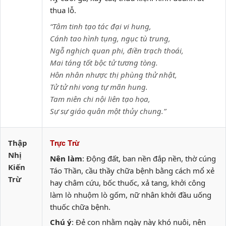
thua lỗ.
“Tâm tinh tạo tác đại vi hung,
Cánh tao hình tụng, ngục tù trung,
Ngỗ nghịch quan phi, điền trạch thoái,
Mai táng tốt bộc tử tương tòng.
Hôn nhân nhược thị phùng thử nhật,
Tử tử nhi vong tự mãn hung.
Tam niên chi nội liên tạo họa,
Sự sự giáo quân một thủy chung.”
Thập
Trực Trừ
Nhị
Nên làm
: Động đất, ban nền đắp nền, thờ cúng
Kiến
Táo Thần, cầu thầy chữa bệnh bằng cách mổ xẻ
Trừ
hay châm cứu, bốc thuốc, xả tang, khởi công
làm lò nhuộm lò gốm, nữ nhân khởi đầu uống
thuốc chữa bệnh.
Chú ý
: Đẻ con nhằm ngày này khó nuôi, nên