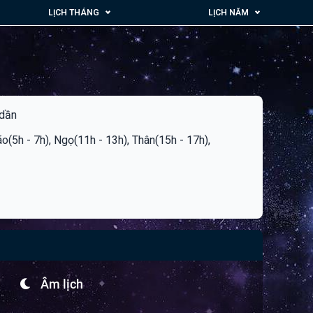
LỊCH THÁNG
LỊCH NĂM
 dần
ão(5h - 7h), Ngọ(11h - 13h), Thân(15h - 17h),
Âm lịch