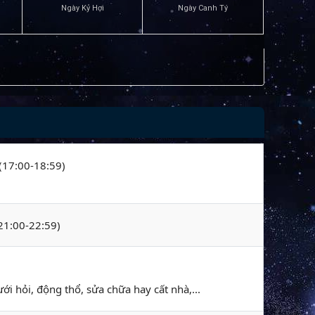
Ngày Kỷ Hợi
Ngày Canh Tý
 (17:00-18:59)
(21:00-22:59)
ới hỏi, động thổ, sửa chữa hay cất nhà,...