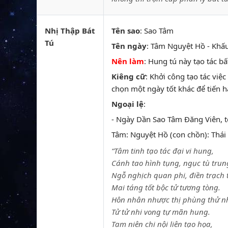
Nhị Thập Bát
Tên sao
: Sao Tâm
Tú
Tên ngày
: Tâm Nguyệt Hồ - Khấu
Nên làm
: Hung tú này tạo tác bấ
Kiêng cữ
: Khởi công tạo tác việ
chọn một ngày tốt khác để tiến h
Ngoại lệ
:
- Ngày Dần Sao Tâm Đăng Viên, tố
Tâm: Nguyệt Hồ (con chồn): Thái â
“Tâm tinh tạo tác đại vi hung,
Cánh tao hình tụng, ngục tù trun
Ngỗ nghịch quan phi, điền trạch 
Mai táng tốt bộc tử tương tòng.
Hôn nhân nhược thị phùng thử n
Tử tử nhi vong tự mãn hung.
Tam niên chi nội liên tạo họa,