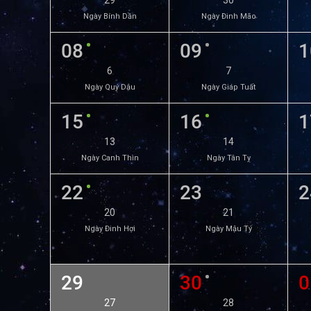
29
30
Ngày Bính Dần
Ngày Đinh Mão
08
09
1
6
7
Ngày Quý Dậu
Ngày Giáp Tuất
15
16
1
13
14
Ngày Canh Thìn
Ngày Tân Tỵ
22
23
2
20
21
Ngày Đinh Hợi
Ngày Mậu Tý
29
30
0
27
28