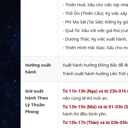
- Thiên Hoả: Xấu cho việc lợp nhà
- Thổ Ôn (Thiên Cẩu): Kỵ việc xây
- Phi Ma Sát (Tai Sát): Kiêng kỵ gi
- Quả Tú: Xấu với việc giá thú (cướ
- Dương Thác: Kỵ việc xuất hành, 
- Thiên Hình Hắc Đạo: Xấu cho mọ
Hướng xuất
Xuất hành hướng Đông Bắc để đó
hành
Tránh xuất hành hướng Lên Trời 
Giờ xuất
Từ 11h-13h (Ngọ) và từ 23h-01h 
hành Theo
nên cúng tế thì mới an.
Lý Thuần
Từ 13h-15h (Mùi) và từ 01-03h (
Phong
hành thì đều bình yên.
Từ 15h-17h (Thân) và từ 03h-05h