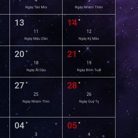
4
5
Ngày Tân Mùi
Ngày Nhâm Thân
13
14
11
12
Ngày Mậu Dần
Ngày Kỷ Mão
20
21
18
19
Ngày Ất Dậu
Ngày Bính Tuất
27
28
25
26
Ngày Nhâm Thìn
Ngày Quý Tỵ
04
05
3
4