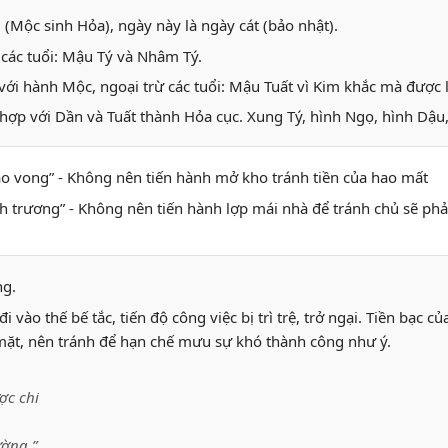
i (Mộc sinh Hỏa), ngày này là ngày cát (bảo nhật).
 các tuổi: Mậu Tý và Nhâm Tý.
ới hành Mộc, ngoại trừ các tuổi: Mậu Tuất vì Kim khắc mà được l
hợp với Dần và Tuất thành Hỏa cục. Xung Tý, hình Ngọ, hình Dậu,
hao vong” - Không nên tiến hành mở kho tránh tiền của hao mất
anh trương” - Không nên tiến hành lợp mái nhà để tránh chủ sẽ phải
ng.
i vào thế bế tắc, tiến độ công việc bị trì trệ, trở ngại. Tiền bạc c
ặt, nên tránh để hạn chế mưu sự khó thành công như ý.
ợc chi
ường.”