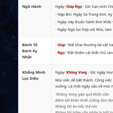
Ngũ Hành
Ngày:
- tức Can sinh Ch
Giáp Ngọ
- Nạp âm: Ngày Sa Trung Kim, kỵ
- Ngày này thuộc hành Kim khắc v
- Ngày Ngọ lục hợp với Mùi, tam 
Bành Tổ
-
: “Bất khai thương tài vật 
Giáp
Bách Kỵ
-
: “Bất thiêm cái thất chủ c
Ngọ
Nhật
Khổng Minh
Ngày:
- tức ngày Hu
Không Vong
Lục Diệu
Mọi việc dễ bất thành. Công việc đ
xuống. Là một ngày xấu về mọi m
“Không Vong gặp quẻ khẩn cần
Bệnh tật khẩn thiết chẳng làm đư
Không thì ôn tiểu thê nhi
Không thì trộm cắp phân ly bất t