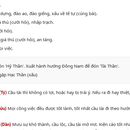
.
 dựng, đào ao, đào giếng, xấu về tế tự (cúng bái).
á thú (cưới hỏi), nhập trạch.
i hỏi).
giá thú (cưới hỏi), an táng.
i việc.
n 'Hỷ Thần'. Xuất hành hướng Đông Nam để đón 'Tài Thần'.
gặp Hạc Thần (xấu)
Cầu tài thì không có lợi, hoặc hay bị trái ý. Nếu ra đi hay thi
(Tý)
Mọi công việc đều được tốt lành, tốt nhất cầu tài đi theo h
Sửu)
Mưu sự khó thành, cầu lộc, cầu tài mờ mịt. Kiện cáo tốt nhấ
 (Dần)