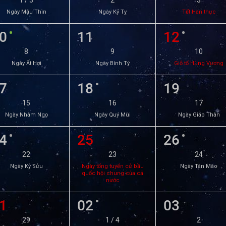
1 / 3
2
3
Ngày Mậu Thìn
Ngày Kỷ Tỵ
Tết Hàn thực
0
11
12
8
9
10
Ngày Ất Hợi
Ngày Bính Tý
Giỗ tổ Hùng Vương
7
18
19
15
16
17
Ngày Nhâm Ngọ
Ngày Quý Mùi
Ngày Giáp Thân
4
25
26
22
23
24
Ngày Kỷ Sửu
Ngày tổng tuyển cử bầu
Ngày Tân Mão
quốc hội chung của cả
nước
1
02
03
29
1 / 4
2