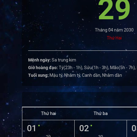
29
Tháng 04 năm 2030
Thứ Hai
Mệnh ngày:
Sa trung kim
Giờ hoàng đạo:
Tý(23h - 1h), Sửu(1h - 3h), Mão(5h - 7h),
Tuổi xung:
Mậu tý, Nhâm tý, Canh dần, Nhâm dần
Thứ hai
Thứ ba
01
02
0