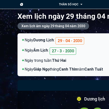
THẦN SỐ HỌC
Xem lịch ngày 29 tháng 04
Xem lịch âm ngày 29 tháng 04 năm 2030
✦
Ngày
Dương Lịch
:
29 - 04 - 2030
✦
Ngày
Âm Lịch
:
27 - 3 - 2030
✦
Ngày trong tuần:
Thứ Hai
✦
Ngày
Giáp Ngọ
tháng
Canh Thìn
năm
Canh Tuất
Dương lịch