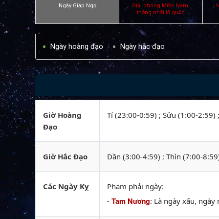
Ngày Giáp Ngọ
Giải phóng Miền Nam,
N
thống nhất tổ quốc
Ngày hoàng đạo
Ngày hắc đạo
Giờ Hoàng
Tí (23:00-0:59) ; Sửu (1:00-2:59)
Đạo
Giờ Hắc Đạo
Dần (3:00-4:59) ; Thìn (7:00-8:59
Các Ngày Kỵ
Phạm phải ngày:
-
: Là ngày xấu, ngày 
Tam Nương