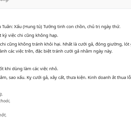
 Tuân: Xấu (Hung tú) Tướng tinh con chồn, chủ trị ngày thứ.
t kỳ việc chi cũng không hạp.
c chi cũng không tránh khỏi hại. Nhất là cưới gả, đóng giường, lót 
ành các việc trên, đặc biệt tránh cưới gả nhằm ngày này.
t khi dùng làm các việc nhỏ.
m, sao xấu. Kỵ cưới gả, xây cất, thưa kiện. Kinh doanh ắt thua lỗ
g,
thoái,
hật,