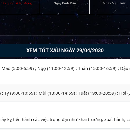
gày quốc tế lao động
Ngày Đinh Dậu
Ngày Mậu Tuất
XEM TỐT XẤU NGÀY 29/04/2030
 ; Mão (5:00-6:59) ; Ngọ (11:00-12:59) ; Thân (15:00-16:59) ; Dậu
) ; Tỵ (9:00-10:59) ; Mùi (13:00-14:59) ; Tuất (19:00-20:59) ; Hợi 
này kỵ tiến hành các việc trọng đại như khai trương, xuất hành, cư