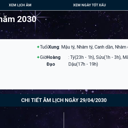
XEM LỊCH ÂM
XEM NGÀY TỐT XẤU
 năm 2030
✦
Tuổi
Xung
: Mậu tý, Nhâm tý, Canh dần, Nhâm
✦
Giờ
Hoàng
: Tý(23h - 1h), Sửu(1h - 3h), M
Đạo
Dậu(17h - 19h)
CHI TIẾT ÂM LỊCH NGÀY 29/04/2030