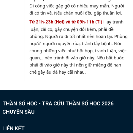
Đi công việc gặp gỡ có nhiều may mắn. Người
đi có tin về. Nếu chăn nuôi đều gặp thuận lợi.
Hay tranh
Từ 21h-23h (Hợi) và từ 09h-11h (Tị)
luận, cãi cọ, gây chuyện đói kém, phải đề
phòng. Người ra đi tốt nhất nên hoãn lại. Phòng
người người nguyền rủa, tránh lây bệnh. Nói
chung những việc như hội họp, tranh luận, việc
quan,…nên tránh đi vào giờ này. Nếu bắt buộc
phải đi vào giờ này thì nên giữ miệng để hạn
ché gây ẩu đả hay cãi nhau.
THẦN SỐ HỌC - TRA CỨU THẦN SỐ HỌC 2026
CHUYÊN SÂU
LIÊN KẾT