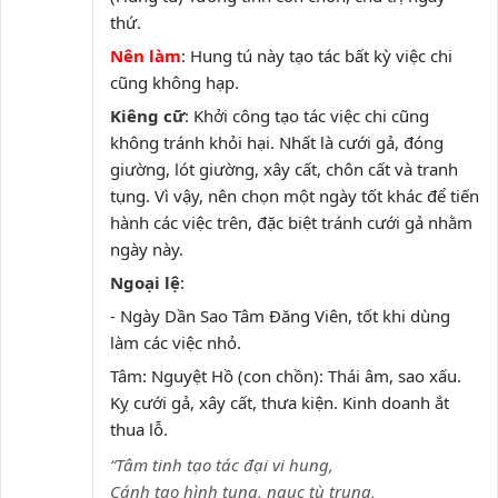
thứ.
Nên làm
: Hung tú này tạo tác bất kỳ việc chi
cũng không hạp.
Kiêng cữ
: Khởi công tạo tác việc chi cũng
không tránh khỏi hại. Nhất là cưới gả, đóng
giường, lót giường, xây cất, chôn cất và tranh
tụng. Vì vậy, nên chọn một ngày tốt khác để tiến
hành các việc trên, đặc biệt tránh cưới gả nhằm
ngày này.
Ngoại lệ
:
- Ngày Dần Sao Tâm Đăng Viên, tốt khi dùng
làm các việc nhỏ.
Tâm: Nguyệt Hồ (con chồn): Thái âm, sao xấu.
Kỵ cưới gả, xây cất, thưa kiện. Kinh doanh ắt
thua lỗ.
“Tâm tinh tạo tác đại vi hung,
Cánh tao hình tụng, ngục tù trung,