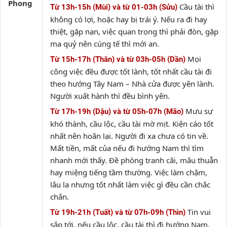
Phong
Cầu tài thì
Từ 13h-15h (Mùi) và từ 01-03h (Sửu)
không có lợi, hoặc hay bị trái ý. Nếu ra đi hay
thiệt, gặp nạn, việc quan trọng thì phải đòn, gặp
ma quỷ nên cúng tế thì mới an.
Mọi
Từ 15h-17h (Thân) và từ 03h-05h (Dần)
công việc đều được tốt lành, tốt nhất cầu tài đi
theo hướng Tây Nam – Nhà cửa được yên lành.
Người xuất hành thì đều bình yên.
Mưu sự
Từ 17h-19h (Dậu) và từ 05h-07h (Mão)
khó thành, cầu lộc, cầu tài mờ mịt. Kiện cáo tốt
nhất nên hoãn lại. Người đi xa chưa có tin về.
Mất tiền, mất của nếu đi hướng Nam thì tìm
nhanh mới thấy. Đề phòng tranh cãi, mâu thuẫn
hay miệng tiếng tầm thường. Việc làm chậm,
lâu la nhưng tốt nhất làm việc gì đều cần chắc
chắn.
Tin vui
Từ 19h-21h (Tuất) và từ 07h-09h (Thìn)
sắp tới, nếu cầu lộc, cầu tài thì đi hướng Nam.