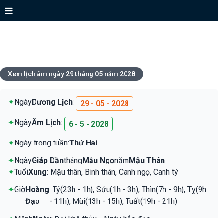
Xem lịch ngày 29 tháng 05 năm
2028
Xem lịch âm ngày 29 tháng 05 năm 2028
✦
Ngày
Dương Lịch
:
29 - 05 - 2028
✦
Ngày
Âm Lịch
:
6 - 5 - 2028
✦
Ngày trong tuần:
Thứ Hai
✦
Ngày
Giáp Dần
tháng
Mậu Ngọ
năm
Mậu Thân
✦
Tuổi
Xung
: Mậu thân, Bính thân, Canh ngọ, Canh tý
✦
Giờ
Hoàng
: Tý(23h - 1h), Sửu(1h - 3h), Thìn(7h - 9h), Tỵ(9h
Đạo
- 11h), Mùi(13h - 15h), Tuất(19h - 21h)