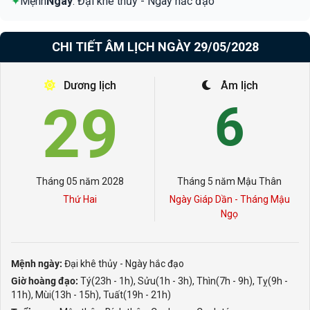
✦
Mệnh
Ngày
: Đại khê thủy - Ngày hắc đạo
CHI TIẾT ÂM LỊCH NGÀY 29/05/2028
Dương lịch
Âm lịch
29
6
Tháng 05 năm 2028
Tháng 5 năm Mậu Thân
Thứ Hai
Ngày Giáp Dần - Tháng Mậu
Ngọ
Mệnh ngày:
Đại khê thủy - Ngày hắc đạo
Giờ hoàng đạo:
Tý(23h - 1h), Sửu(1h - 3h), Thìn(7h - 9h), Tỵ(9h -
11h), Mùi(13h - 15h), Tuất(19h - 21h)