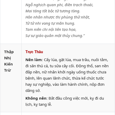
Ngỗ nghịch quan phi, điền trạch thoái,
Mai táng tốt bộc tử tương tòng.
Hôn nhân nhược thị phùng thử nhật,
Tử tử nhi vong tự mãn hung.
Tam niên chi nội liên tạo họa,
Sự sự giáo quân một thủy chung.”
Thập
Trực Thâu
Nhị
Nên làm
: Cấy lúa, gặt lúa, mua trâu, nuôi tằm,
Kiến
đi săn thú cá, tu sửa cây cối. Động thổ, san nền
Trừ
đắp nền, nữ nhân khởi ngày uống thuốc chưa
bệnh, lên quan lãnh chức, thừa kế chức tước
hay sự nghiệp, vào làm hành chính, nộp đơn
dâng sớ.
Không nên
: Bắt đầu công việc mới, kỵ đi du
lịch, kỵ tang lễ.