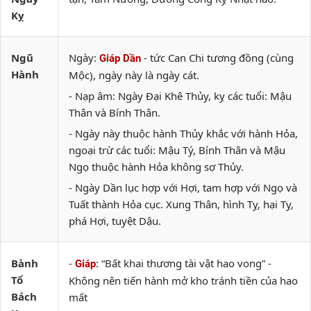
Kỵ
Ngũ
Ngày:
- tức Can Chi tương đồng (cùng
Giáp Dần
Hành
Mộc), ngày này là ngày cát.
- Nạp âm: Ngày Đại Khê Thủy, kỵ các tuổi: Mậu
Thân và Bính Thân.
- Ngày này thuộc hành Thủy khắc với hành Hỏa,
ngoại trừ các tuổi: Mậu Tý, Bính Thân và Mậu
Ngọ thuộc hành Hỏa không sợ Thủy.
- Ngày Dần lục hợp với Hợi, tam hợp với Ngọ và
Tuất thành Hỏa cục. Xung Thân, hình Tỵ, hại Tỵ,
phá Hợi, tuyệt Dậu.
Bành
-
: “Bất khai thương tài vật hao vong” -
Giáp
Tổ
Không nên tiến hành mở kho tránh tiền của hao
Bách
mất