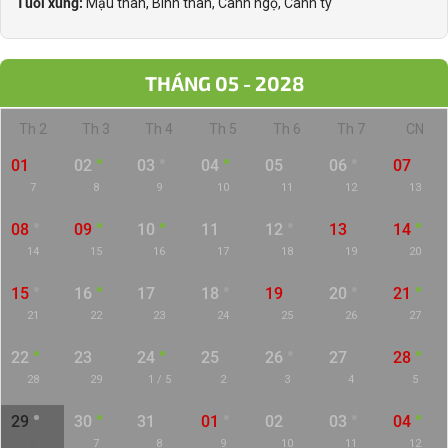
Tuổi xung:
Mậu thân, Bính thân, Canh ngọ, Canh tý
THÁNG 05 - 2028
Th 2
Th 3
Th 4
Th 5
Th 6
Th 7
CN
01
02
03
04
05
06
07
7
8
9
10
11
12
13
08
09
10
11
12
13
14
14
15
16
17
18
19
20
15
16
17
18
19
20
21
21
22
23
24
25
26
27
22
23
24
25
26
27
28
28
29
1 / 5
2
3
4
5
29
30
31
01
02
03
04
6
7
8
9
10
11
12