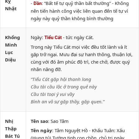
Kỵ
-
: “Bất tế tự quỷ thần bất thường” - Không
Dần
Nhật
nên tiến hành công việc liên quan đến tế tự vì
ngày này quỷ thần không bình thường
Khổng
Ngày:
- tức ngày Cát.
Tiểu Cát
Minh
Trong này Tiểu Cát mọi việc đều tốt lành và ít
Lục
gặp trở ngại. Mưu đại sự hanh thông, thuận lợi,
Diệu
cùng với đó âm phúc độ trì, che chở, được quý
nhân nâng đỡ.
“Tiểu Cát gặp hội thanh long
Cầu tài cầu lộc ở trong quẻ này
Cầu tài toại ý vui vầy
Bình an vô sự gặp thầy, gặp quen.”
Nhị
Tên sao
: Sao Tâm
Thập
Tên ngày
: Tâm Nguyệt Hồ - Khấu Tuân: Xấu
Bát Tú
(Hung tú) Tướng tinh con chồn, chủ trị ngày