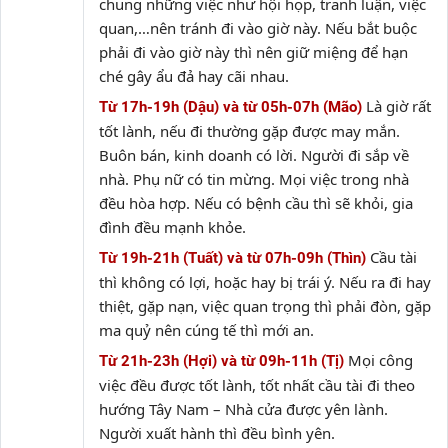
chung những việc như hội họp, tranh luận, việc
quan,…nên tránh đi vào giờ này. Nếu bắt buộc
phải đi vào giờ này thì nên giữ miệng để hạn
ché gây ẩu đả hay cãi nhau.
Là giờ rất
Từ 17h-19h (Dậu) và từ 05h-07h (Mão)
tốt lành, nếu đi thường gặp được may mắn.
Buôn bán, kinh doanh có lời. Người đi sắp về
nhà. Phụ nữ có tin mừng. Mọi việc trong nhà
đều hòa hợp. Nếu có bệnh cầu thì sẽ khỏi, gia
đình đều mạnh khỏe.
Cầu tài
Từ 19h-21h (Tuất) và từ 07h-09h (Thìn)
thì không có lợi, hoặc hay bị trái ý. Nếu ra đi hay
thiệt, gặp nạn, việc quan trọng thì phải đòn, gặp
ma quỷ nên cúng tế thì mới an.
Mọi công
Từ 21h-23h (Hợi) và từ 09h-11h (Tị)
việc đều được tốt lành, tốt nhất cầu tài đi theo
hướng Tây Nam – Nhà cửa được yên lành.
Người xuất hành thì đều bình yên.