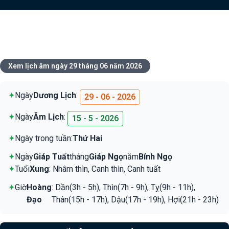
Xem lịch ngày 29 tháng 06 năm
2026
Xem lịch âm ngày 29 tháng 06 năm 2026
✦
Ngày
Dương Lịch
:
29 - 06 - 2026
✦
Ngày
Âm Lịch
:
15 - 5 - 2026
✦
Ngày trong tuần:
Thứ Hai
✦
Ngày
Giáp Tuất
tháng
Giáp Ngọ
năm
Bính Ngọ
✦
Tuổi
Xung
: Nhâm thìn, Canh thìn, Canh tuất
✦
Giờ
Hoàng
: Dần(3h - 5h), Thìn(7h - 9h), Tỵ(9h - 11h),
Đạo
Thân(15h - 17h), Dậu(17h - 19h), Hợi(21h - 23h)