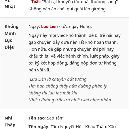
-
: “Bất cật khuyển tác quái thượng sàng” -
Tuất
Nhật
Không nên ăn chó, quỉ quái lên giường
Khổng
Ngày:
- tức ngày Hung.
Lưu Liên
Minh
Ngày này mọi việc khó thành, dễ bị trễ nải hay
Lục
gặp chuyện dây dưa nên rất khó hoàn thành.
Diệu
Hơn nữa, dễ gặp những chuyện thị phi hay
khẩu thiệt. Về việc hành chính, luật pháp, giấy
tờ, ký kết hợp đồng, dâng nộp đơn từ không
nên vội vã.
“Lưu Liên là chuyện bất tường
Tìm bạn chẳng thấy nửa đường phân ly
Không thì lưu lạc một khi
Nhiều đường trắc trở nhiều khi nhọc nhằn.”
Nhị
Tên sao
: Sao Tâm
Thập
Tên ngày
: Tâm Nguyệt Hồ - Khấu Tuân: Xấu