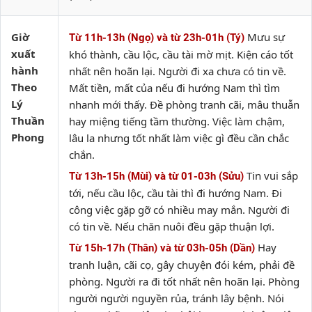
Giờ
Mưu sự
Từ 11h-13h (Ngọ) và từ 23h-01h (Tý)
xuất
khó thành, cầu lộc, cầu tài mờ mịt. Kiện cáo tốt
hành
nhất nên hoãn lại. Người đi xa chưa có tin về.
Theo
Mất tiền, mất của nếu đi hướng Nam thì tìm
Lý
nhanh mới thấy. Đề phòng tranh cãi, mâu thuẫn
Thuần
hay miệng tiếng tầm thường. Việc làm chậm,
Phong
lâu la nhưng tốt nhất làm việc gì đều cần chắc
chắn.
Tin vui sắp
Từ 13h-15h (Mùi) và từ 01-03h (Sửu)
tới, nếu cầu lộc, cầu tài thì đi hướng Nam. Đi
công việc gặp gỡ có nhiều may mắn. Người đi
có tin về. Nếu chăn nuôi đều gặp thuận lợi.
Hay
Từ 15h-17h (Thân) và từ 03h-05h (Dần)
tranh luận, cãi cọ, gây chuyện đói kém, phải đề
phòng. Người ra đi tốt nhất nên hoãn lại. Phòng
người người nguyền rủa, tránh lây bệnh. Nói