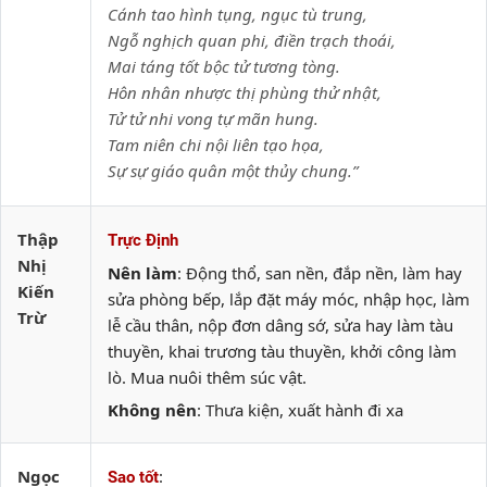
Cánh tao hình tụng, ngục tù trung,
Ngỗ nghịch quan phi, điền trạch thoái,
Mai táng tốt bộc tử tương tòng.
Hôn nhân nhược thị phùng thử nhật,
Tử tử nhi vong tự mãn hung.
Tam niên chi nội liên tạo họa,
Sự sự giáo quân một thủy chung.”
Thập
Trực Định
Nhị
Nên làm
: Động thổ, san nền, đắp nền, làm hay
Kiến
sửa phòng bếp, lắp đặt máy móc, nhập học, làm
Trừ
lễ cầu thân, nộp đơn dâng sớ, sửa hay làm tàu
thuyền, khai trương tàu thuyền, khởi công làm
lò. Mua nuôi thêm súc vật.
Không nên
: Thưa kiện, xuất hành đi xa
Ngọc
:
Sao tốt