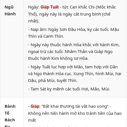
Ngũ
Ngày:
- tức Can khắc Chi (Mộc khắc
Giáp Tuất
Hành
Thổ), ngày này là ngày cát trung bình (chế
nhật).
- Nạp âm: Ngày Sơn Đầu Hỏa, kỵ các tuổi: Mậu
Thìn và Canh Thìn.
- Ngày này thuộc hành Hỏa khắc với hành Kim,
ngoại trừ các tuổi: Nhâm Thân và Giáp Ngọ
thuộc hành Kim không sợ Hỏa.
- Ngày Tuất lục hợp với Mão, tam hợp với Dần
và Ngọ thành Hỏa cục. Xung Thìn, hình Mùi, hại
Dậu, phá Mùi, tuyệt Thìn.
- Tam Sát kỵ mệnh các tuổi Hợi, Mão, Mùi.
Bành
-
: “Bất khai thương tài vật hao vong” -
Giáp
Tổ
Không nên tiến hành mở kho tránh tiền của hao
Bách
mất
Kỵ