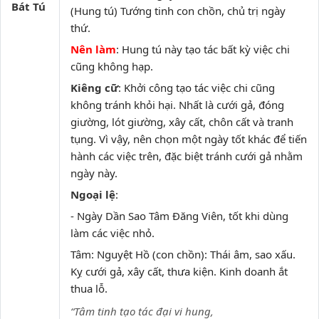
Bát Tú
(Hung tú) Tướng tinh con chồn, chủ trị ngày
thứ.
Nên làm
: Hung tú này tạo tác bất kỳ việc chi
cũng không hạp.
Kiêng cữ
: Khởi công tạo tác việc chi cũng
không tránh khỏi hại. Nhất là cưới gả, đóng
giường, lót giường, xây cất, chôn cất và tranh
tụng. Vì vậy, nên chọn một ngày tốt khác để tiến
hành các việc trên, đặc biệt tránh cưới gả nhằm
ngày này.
Ngoại lệ
:
- Ngày Dần Sao Tâm Đăng Viên, tốt khi dùng
làm các việc nhỏ.
Tâm: Nguyệt Hồ (con chồn): Thái âm, sao xấu.
Kỵ cưới gả, xây cất, thưa kiện. Kinh doanh ắt
thua lỗ.
“Tâm tinh tạo tác đại vi hung,