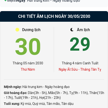
✦
Mệnh
Ngày
: Hải trung kim - Ngày hoàng đạo
CHI TIẾT ÂM LỊCH NGÀY 30/05/2030
Dương lịch
Âm lịch
30
29
Tháng 05 năm 2030
Tháng 4 năm Canh Tuất
Thứ Năm
Ngày Ất Sửu - Tháng Tân Tỵ
Mệnh ngày:
Hải trung kim - Ngày hoàng đạo
Giờ hoàng đạo:
Dần(3h - 5h), Mão(5h - 7h), Tỵ(9h - 11h), Thân(15h
- 17h), Tuất(19h - 21h), Hợi(21h - 23h)
Tuổi xung:
Kỷ mùi, Quý mùi, Tân mão, Tân dậu