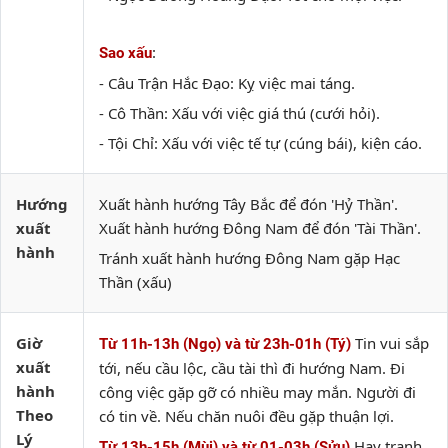
:
Sao xấu
- Câu Trận Hắc Đạo: Kỵ việc mai táng.
- Cô Thần: Xấu với việc giá thú (cưới hỏi).
- Tội Chỉ: Xấu với việc tế tự (cúng bái), kiện cáo.
Hướng
Xuất hành hướng Tây Bắc để đón 'Hỷ Thần'.
xuất
Xuất hành hướng Đông Nam để đón 'Tài Thần'.
hành
Tránh xuất hành hướng Đông Nam gặp Hạc
Thần (xấu)
Giờ
Tin vui sắp
Từ 11h-13h (Ngọ) và từ 23h-01h (Tý)
xuất
tới, nếu cầu lộc, cầu tài thì đi hướng Nam. Đi
hành
công việc gặp gỡ có nhiều may mắn. Người đi
Theo
có tin về. Nếu chăn nuôi đều gặp thuận lợi.
Lý
Hay tranh
Từ 13h-15h (Mùi) và từ 01-03h (Sửu)