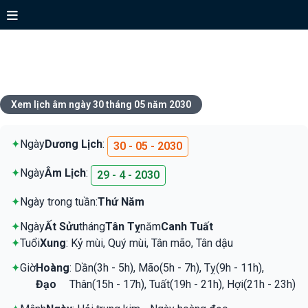
Xem lịch ngày 30 tháng 05 năm
2030
Xem lịch âm ngày 30 tháng 05 năm 2030
✦
Ngày
Dương Lịch
:
30 - 05 - 2030
✦
Ngày
Âm Lịch
:
29 - 4 - 2030
✦
Ngày trong tuần:
Thứ Năm
✦
Ngày
Ất Sửu
tháng
Tân Tỵ
năm
Canh Tuất
✦
Tuổi
Xung
: Kỷ mùi, Quý mùi, Tân mão, Tân dậu
✦
Giờ
Hoàng
: Dần(3h - 5h), Mão(5h - 7h), Tỵ(9h - 11h),
Đạo
Thân(15h - 17h), Tuất(19h - 21h), Hợi(21h - 23h)