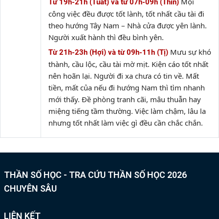
Mọi
Từ 19h-21h (Tuất) và từ 07h-09h (Thìn)
công việc đều được tốt lành, tốt nhất cầu tài đi
theo hướng Tây Nam – Nhà cửa được yên lành.
Người xuất hành thì đều bình yên.
Mưu sự khó
Từ 21h-23h (Hợi) và từ 09h-11h (Tị)
thành, cầu lộc, cầu tài mờ mịt. Kiện cáo tốt nhất
nên hoãn lại. Người đi xa chưa có tin về. Mất
tiền, mất của nếu đi hướng Nam thì tìm nhanh
mới thấy. Đề phòng tranh cãi, mâu thuẫn hay
miệng tiếng tầm thường. Việc làm chậm, lâu la
nhưng tốt nhất làm việc gì đều cần chắc chắn.
THẦN SỐ HỌC - TRA CỨU THẦN SỐ HỌC 2026
CHUYÊN SÂU
LIÊN KẾT