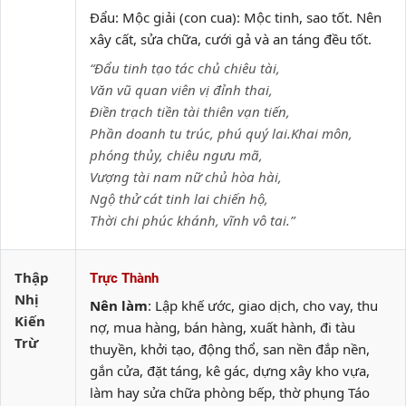
Đẩu: Mộc giải (con cua): Mộc tinh, sao tốt. Nên
xây cất, sửa chữa, cưới gả và an táng đều tốt.
“Đẩu tinh tạo tác chủ chiêu tài,
Văn vũ quan viên vị đỉnh thai,
Điền trạch tiền tài thiên vạn tiến,
Phần doanh tu trúc, phú quý lai.Khai môn,
phóng thủy, chiêu ngưu mã,
Vượng tài nam nữ chủ hòa hài,
Ngộ thử cát tinh lai chiến hộ,
Thời chi phúc khánh, vĩnh vô tai.”
Thập
Trực Thành
Nhị
Nên làm
: Lập khế ước, giao dịch, cho vay, thu
Kiến
nợ, mua hàng, bán hàng, xuất hành, đi tàu
Trừ
thuyền, khởi tạo, động thổ, san nền đắp nền,
gắn cửa, đặt táng, kê gác, dựng xây kho vựa,
làm hay sửa chữa phòng bếp, thờ phụng Táo