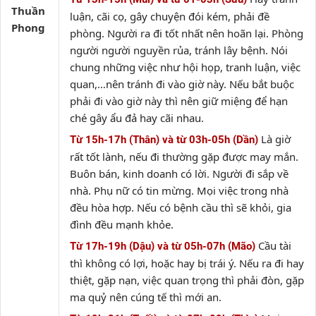
Thuần
luận, cãi cọ, gây chuyện đói kém, phải đề
Phong
phòng. Người ra đi tốt nhất nên hoãn lại. Phòng
người người nguyền rủa, tránh lây bệnh. Nói
chung những việc như hội họp, tranh luận, việc
quan,…nên tránh đi vào giờ này. Nếu bắt buộc
phải đi vào giờ này thì nên giữ miệng để hạn
ché gây ẩu đả hay cãi nhau.
Là giờ
Từ 15h-17h (Thân) và từ 03h-05h (Dần)
rất tốt lành, nếu đi thường gặp được may mắn.
Buôn bán, kinh doanh có lời. Người đi sắp về
nhà. Phụ nữ có tin mừng. Mọi việc trong nhà
đều hòa hợp. Nếu có bệnh cầu thì sẽ khỏi, gia
đình đều mạnh khỏe.
Cầu tài
Từ 17h-19h (Dậu) và từ 05h-07h (Mão)
thì không có lợi, hoặc hay bị trái ý. Nếu ra đi hay
thiệt, gặp nạn, việc quan trọng thì phải đòn, gặp
ma quỷ nên cúng tế thì mới an.