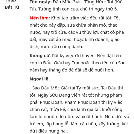
Tên ngày
: Đẩu Mộc Giải - Tống Hữu: Tốt (Kiết
Bát Tú
Tú). Tướng tinh con cua, chủ trị ngày thứ 5.
Nên làm
: Khởi tạo trăm việc đều rất tốt. Tốt
nhất cho xây đắp, sửa chữa phần mộ, tháo
nước, hay trổ cửa, các vụ thủy lợi, chặt cỏ phá
đất, may cắt áo mão, hoặc kinh doanh, giao
dịch, mưu cầu công danh.
Kiêng cữ
: Rất kỵ việc đi thuyền. Nên đặt tên
con là Đẩu, Giải hay Trại hoặc theo tên của Sao
năm hay tháng đó để đặt sẽ dễ nuôi hơn.
Ngoại lệ
:
- Sao Đẩu Mộc Giải tại Tỵ mất sức. Tại Dậu thì
tốt. Ngày Sửu Đăng Viên rất tốt nhưng phạm
phải Phục Đoạn. Phạm Phục Đoạn thì kỵ việc
chôn cất, thừa kế, chia lãnh gia tài, khởi công
làm lò nhuộm lò gốm và xuất hành. Nên: dứt vú
trẻ em, lấp hang lỗ, làm cầu tiêu, xây tường, kết
dứt điều hung hại.