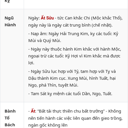
Kỵ
Ngũ
Ngày:
- tức Can khắc Chi (Mộc khắc Thổ),
Ất Sửu
Hành
ngày này là ngày cát trung bình (chế nhật).
- Nạp âm: Ngày Hải Trung Kim, kỵ các tuổi: Kỷ
Mùi và Quý Mùi.
- Ngày này thuộc hành Kim khắc với hành Mộc,
ngoại trừ các tuổi: Kỷ Hợi vì Kim khắc mà được
lợi.
- Ngày Sửu lục hợp với Tý, tam hợp với Tỵ và
Dậu thành Kim cục. Xung Mùi, hình Tuất, hại
Ngọ, phá Thìn, tuyệt Mùi.
- Tam Sát kỵ mệnh các tuổi Dần, Ngọ, Tuất.
Bành
-
: “Bất tải thực thiên chu bất trưởng” - Không
Ất
Tổ
nên tiến hành các việc liên quan đến gieo trồng,
Bách
ngàn gốc không lên