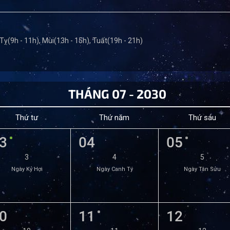
 Tỵ(9h - 11h), Mùi(13h - 15h), Tuất(19h - 21h)
THÁNG 07 - 2030
Thứ tư
Thứ năm
Thứ sáu
3
04
05
3
4
5
Ngày Kỷ Hợi
Ngày Canh Tý
Ngày Tân Sửu
0
11
12