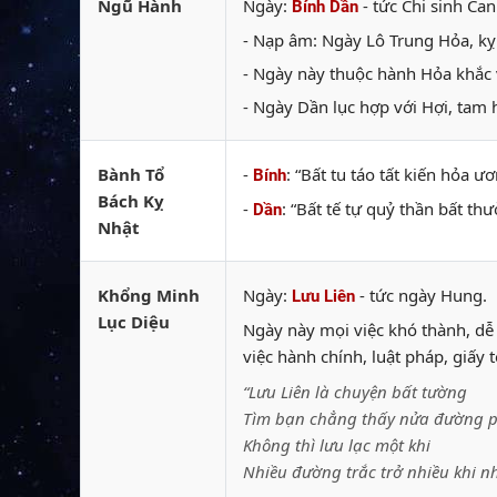
Ngũ Hành
Ngày:
- tức Chi sinh Can
Bính Dần
- Nạp âm: Ngày Lô Trung Hỏa, kỵ
- Ngày này thuộc hành Hỏa khắc 
- Ngày Dần lục hợp với Hợi, tam 
Bành Tổ
-
: “Bất tu táo tất kiến hỏa 
Bính
Bách Kỵ
-
: “Bất tế tự quỷ thần bất t
Dần
Nhật
Khổng Minh
Ngày:
- tức ngày Hung.
Lưu Liên
Lục Diệu
Ngày này mọi việc khó thành, dễ 
việc hành chính, luật pháp, giấy
“Lưu Liên là chuyện bất tường
Tìm bạn chẳng thấy nửa đường p
Không thì lưu lạc một khi
Nhiều đường trắc trở nhiều khi n