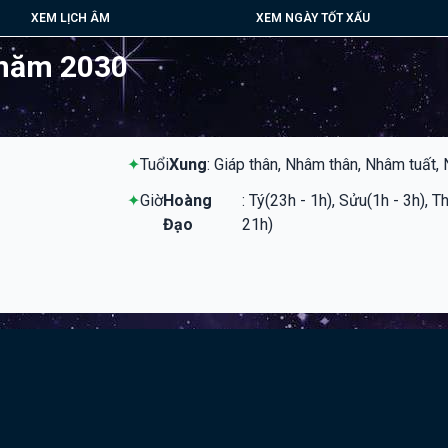
XEM LỊCH ÂM
XEM NGÀY TỐT XẤU
 năm 2030
✦
Tuổi
Xung
: Giáp thân, Nhâm thân, Nhâm tuất,
✦
Giờ
Hoàng
: Tý(23h - 1h), Sửu(1h - 3h), T
Đạo
21h)