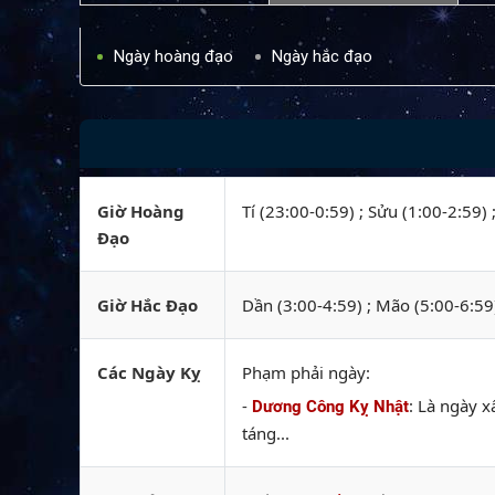
Ngày hoàng đạo
Ngày hắc đạo
Giờ Hoàng
Tí (23:00-0:59) ; Sửu (1:00-2:59) 
Đạo
Giờ Hắc Đạo
Dần (3:00-4:59) ; Mão (5:00-6:59
Các Ngày Kỵ
Phạm phải ngày:
-
: Là ngày x
Dương Công Kỵ Nhật
táng...