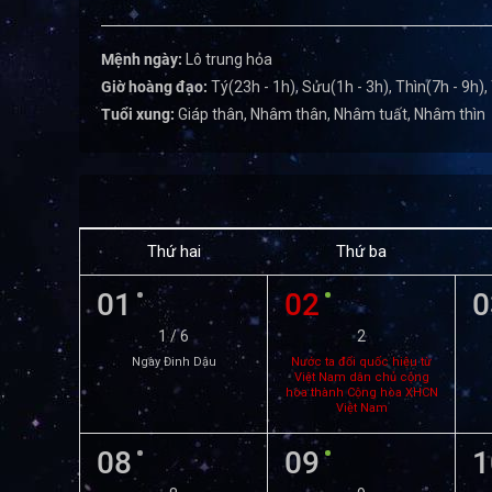
Mệnh ngày:
Lô trung hỏa
Giờ hoàng đạo:
Tý(23h - 1h), Sửu(1h - 3h), Thìn(7h - 9h),
Tuổi xung:
Giáp thân, Nhâm thân, Nhâm tuất, Nhâm thìn
Thứ hai
Thứ ba
01
02
0
1 / 6
2
Ngày Đinh Dậu
Nước ta đổi quốc hiệu từ
Việt Nam dân chủ cộng
hòa thành Cộng hòa XHCN
Việt Nam
08
09
1