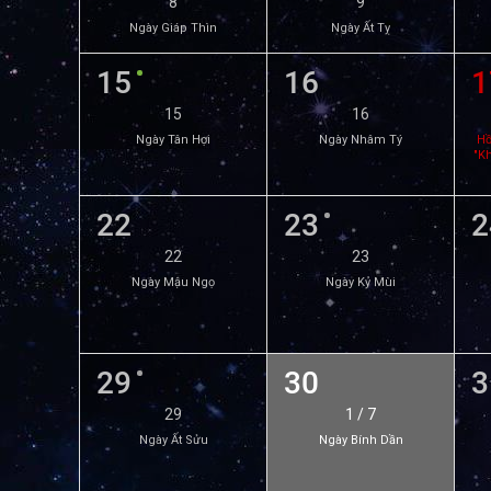
8
9
Ngày Giáp Thìn
Ngày Ất Tỵ
15
16
1
15
16
Ngày Tân Hợi
Ngày Nhâm Tý
Hồ
"K
22
23
2
22
23
Ngày Mậu Ngọ
Ngày Kỷ Mùi
29
30
3
29
1 / 7
Ngày Ất Sửu
Ngày Bính Dần