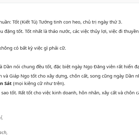
huần: Tốt (Kiết Tú) Tướng tinh con heo, chủ trị ngày thứ 3.
u đặng tốt. Tốt nhất là tháo nước, các việc thủy lợi, việc đi thuyền
không có bất kỳ việc gì phải cữ.
 và Dần nói chung đều tốt, đặc biệt ngày Ngọ Đăng viên rất hiển đạ
n và Giáp Ngọ tốt cho xây dựng, chôn cất, song cũng ngày Dần n
n Sát
(mọi kiêng cữ như trên).
 sao tốt. Rất tốt cho việc kinh doanh, hôn nhân, xây cất và chôn c
ỉ,
ạch,