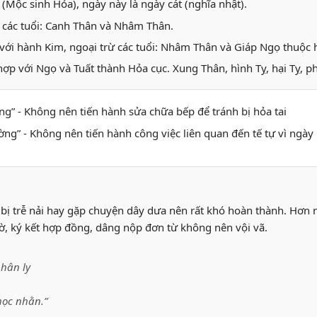
 (Mộc sinh Hỏa), ngày này là ngày cát (nghĩa nhật).
 các tuổi: Canh Thân và Nhâm Thân.
với hành Kim, ngoại trừ các tuổi: Nhâm Thân và Giáp Ngọ thuộ
hợp với Ngọ và Tuất thành Hỏa cục. Xung Thân, hình Tỵ, hại Tỵ, ph
ương” - Không nên tiến hành sửa chữa bếp để tránh bị hỏa tai
hường” - Không nên tiến hành công việc liên quan đến tế tự vì ng
bị trễ nải hay gặp chuyện dây dưa nên rất khó hoàn thành. Hơn n
 tờ, ký kết hợp đồng, dâng nộp đơn từ không nên vội vã.
hân ly
học nhằn.”