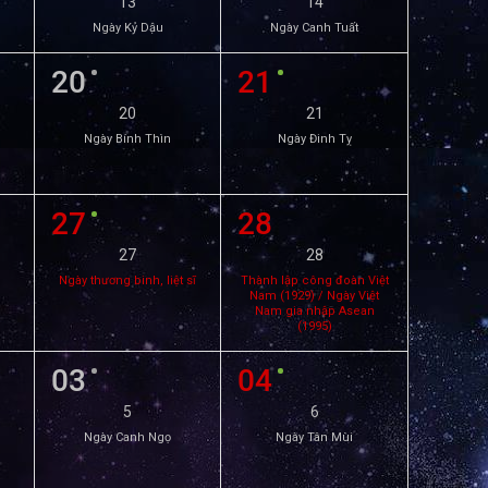
13
14
Ngày Kỷ Dậu
Ngày Canh Tuất
20
21
20
21
Ngày Bính Thìn
Ngày Đinh Tỵ
27
28
27
28
Ngày thương binh, liệt sĩ
Thành lập công đoàn Việt
Nam (1929) / Ngày Việt
Nam gia nhập Asean
(1995)
03
04
5
6
Ngày Canh Ngọ
Ngày Tân Mùi