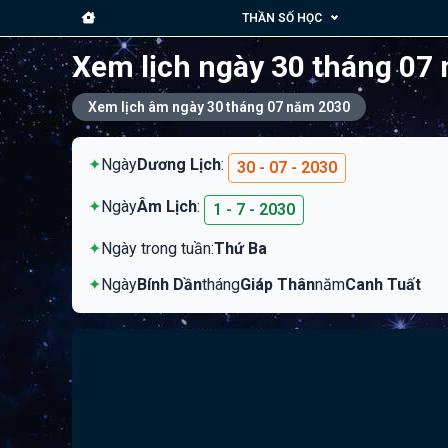
THẦN SỐ HỌC
Xem lịch ngày 30 tháng 07
Xem lịch âm ngày 30 tháng 07 năm 2030
✦
Ngày
Dương Lịch
:
30 - 07 - 2030
✦
Ngày
Âm Lịch
:
1 - 7 - 2030
✦
Ngày trong tuần:
Thứ Ba
✦
Ngày
Bính Dần
tháng
Giáp Thân
năm
Canh Tuất