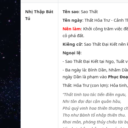
Nhị Thập Bát
Tên sao
: Sao Thất
Tú
Tên ngày
: Thất Hỏa Trư - Cảnh T
Nên làm
: Khởi công trăm việc đề
cỏ phá đất.
Kiêng cữ
: Sao Thất Đại Kiết nên 
Ngoại lệ
:
- Sao Thất Đại Kiết tại Ngọ, Tuất
- Ba ngày là: Bính Dần, Nhâm Dầ
ngày Dần là phạm vào
Phục Đoạ
Thất: Hỏa Trư (con lợn): Hỏa tinh,
“Thất tinh tạo tác tiến điền ngưu,
Nhi tôn đại đại cận quân hầu,
Phú quý vinh hoa thiên thượng ch
Thọ như Bành tổ nhập thiên thu.
Khai môn, phóng thủy chiêu tài b