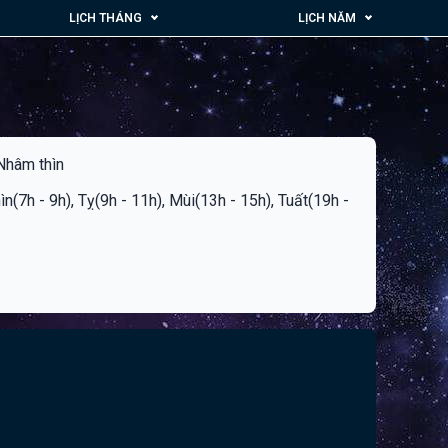
LỊCH THÁNG
LỊCH NĂM
 Nhâm thìn
hìn(7h - 9h), Tỵ(9h - 11h), Mùi(13h - 15h), Tuất(19h -