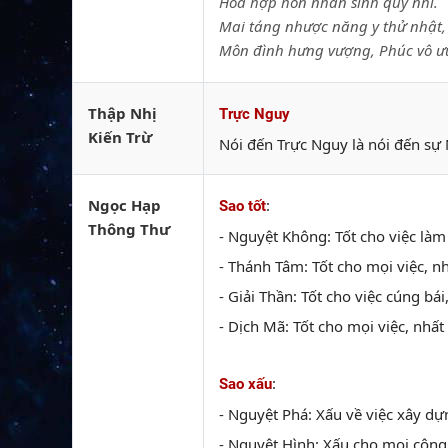
Hòa hợp hôn nhân sinh quý nhi.
Mai táng nhược năng y thử nhật,
Môn đình hưng vượng, Phúc vô ư
Thập Nhị
Trực Nguy
Kiến Trừ
Nói đến Trực Nguy là nói đến sự 
Ngọc Hạp
:
Sao tốt
Thông Thư
- Nguyệt Không: Tốt cho việc làm
- Thánh Tâm: Tốt cho mọi việc, nh
- Giải Thần: Tốt cho việc cúng bái
- Dịch Mã: Tốt cho mọi việc, nhất 
:
Sao xấu
- Nguyệt Phá: Xấu về việc xây dự
- Nguyệt Hình: Xấu cho mọi công 