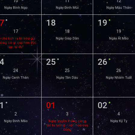
10
11
12
Ngày Bính Ngọ
Ngày Đinh Mùi
Ngày Mậu Thân
7
18
19
17
18
19
 chủ tịch ra lời kêu gọi
Ngày Giáp Dần
Ngày Ất Mão
hông có gì quý hơn độc
lập, tự do"
4
25
26
24
25
26
Ngày Canh Thân
Ngày Tân Dậu
Ngày Nhâm Tuất
1
01
02
2
3
4
Ngày Đinh Mão
Ngày truyền thống công
Ngày Kỷ Tỵ
tác tư tưởng – văn hoá của
Đảng