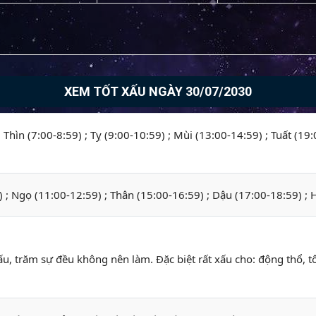
XEM TỐT XẤU NGÀY 30/07/2030
; Thìn (7:00-8:59) ; Tỵ (9:00-10:59) ; Mùi (13:00-14:59) ; Tuất (19
) ; Ngọ (11:00-12:59) ; Thân (15:00-16:59) ; Dậu (17:00-18:59) ; 
ấu, trăm sự đều không nên làm. Đặc biệt rất xấu cho: động thổ, t