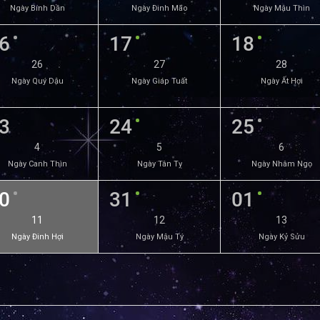
Ngày Bính Dần
Ngày Đinh Mão
Ngày Mậu Thìn
6
17
18
26
27
28
Ngày Quý Dậu
Ngày Giáp Tuất
Ngày Ất Hợi
3
24
25
4
5
6
Ngày Canh Thìn
Ngày Tân Tỵ
Ngày Nhâm Ngọ
0
31
01
11
12
13
Ngày Đinh Hợi
Ngày Mậu Tý
Ngày Kỷ Sửu