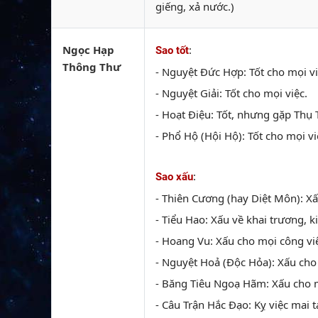
giếng, xả nước.)
Ngọc Hạp
:
Sao tốt
Thông Thư
- Nguyệt Đức Hợp: Tốt cho mọi việ
- Nguyệt Giải: Tốt cho mọi việc.
- Hoạt Điệu: Tốt, nhưng gặp Thụ T
- Phổ Hộ (Hội Hộ): Tốt cho mọi vi
:
Sao xấu
- Thiên Cương (hay Diệt Môn): Xấ
- Tiểu Hao: Xấu về khai trương, ki
- Hoang Vu: Xấu cho mọi công vi
- Nguyệt Hoả (Độc Hỏa): Xấu cho 
- Băng Tiêu Ngoạ Hãm: Xấu cho m
- Câu Trận Hắc Đạo: Kỵ việc mai t