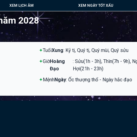
XEM LỊCH ÂM
XEM NGÀY TỐT XẤU
 năm 2028
✦
Tuổi
Xung
: Kỷ tị, Quý tị, Quý mùi, Quý sửu
✦
Giờ
Hoàng
: Sửu(1h - 3h), Thìn(7h - 9h), 
Đạo
Hợi(21h - 23h)
✦
Mệnh
Ngày
: Ốc thượng thổ - Ngày hắc đạo