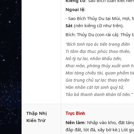
Kiêng cữ
: Sao Bích toàn kiết nên
Ngoại lệ
:
- Sao Bích Thủy Du tại Mùi, Hợi
Sát
(nên kiêng cữ như trên).
Bích: Thủy Du (con rái cá): Thủy 
“Bích tinh tạo ác tiến trang điền
Ti tâm đại thục phúc thao thiên,
Nô tỳ tự lai, nhân khẩu tiến,
Khai môn, phóng thủy xuất anh h
Mai táng chiêu tài, quan phẩm ti
Gia trung chủ sự lạc thao nhiên
Hôn nhân cát lợi sinh quý tử,
Tảo bá thanh danh khán tổ tiên.”
Thập Nhị
Trực Bình
Kiến Trừ
Nên làm
: Nhập vào kho, đặt tán
đắp đất, lót đá, xây bờ kè.) Ló