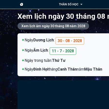
THẦN SỐ HỌC
Xem lịch ngày 30 tháng 08
Xem lịch âm ngày 30 tháng 08 năm 2028
✦
Ngày
Dương Lịch
:
30 - 08 - 2028
✦
Ngày
Âm Lịch
:
11 - 7 - 2028
✦
Ngày trong tuần:
Thứ Tư
✦
Ngày
Đinh Hợi
tháng
Canh Thân
năm
Mậu Thân