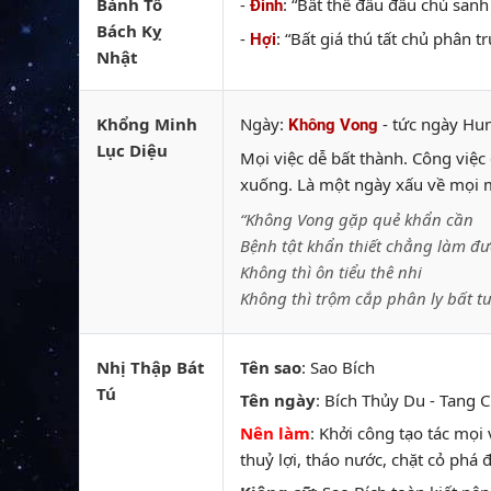
Bành Tổ
-
: “Bất thế đầu đầu chủ sanh
Đinh
Bách Kỵ
-
: “Bất giá thú tất chủ phân t
Hợi
Nhật
Khổng Minh
Ngày:
- tức ngày Hu
Không Vong
Lục Diệu
Mọi việc dễ bất thành. Công việc đ
xuống. Là một ngày xấu về mọi m
“Không Vong gặp quẻ khẩn cần
Bệnh tật khẩn thiết chẳng làm đư
Không thì ôn tiểu thê nhi
Không thì trộm cắp phân ly bất t
Nhị Thập Bát
Tên sao
: Sao Bích
Tú
Tên ngày
: Bích Thủy Du - Tang Cu
Nên làm
: Khởi công tạo tác mọi 
thuỷ lợi, tháo nước, chặt cỏ phá đ