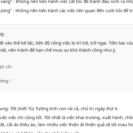
 sang” - Không nên tiến hành việc cắt tóc để tránh đầu sinh ra nh
rương” - Không nên tiến hành các việc liên quan đến cưới hỏi để tr
ng.
i vào thế bế tắc, tiến độ công việc bị trì trệ, trở ngại. Tiền bạc c
ặt, nên tránh để hạn chế mưu sự khó thành công như ý.
ợc chi
ường.”
ng: Tốt (Kiết Tú) Tướng tinh con rái cá, chủ trị ngày thứ 4.
việc việc chi cũng tốt. Tốt nhất là việc khai trương, xuất hành, chô
ất, cắt áo thêu áo, làm nhiều việc thiện ắt thiện quả sẽ tới mau h