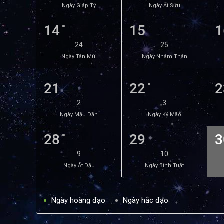
Ngày Giáp Tý
Ngày Ất Sửu
14
15
1
24
25
Ngày Tân Mùi
Ngày Nhâm Thân
21
22
2
2
3
Ngày Mậu Dần
Ngày Kỷ Mão
28
29
3
9
10
Ngày Ất Dậu
Ngày Bính Tuất
Ngày hoàng đạo
Ngày hắc đạo