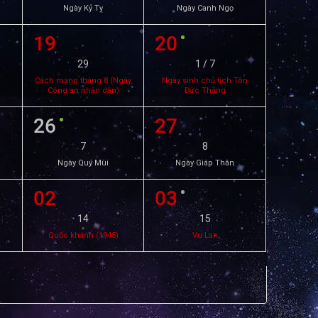
Ngày Kỷ Tỵ
Ngày Canh Ngọ
19
20
29
1 / 7
Cách mạng tháng 8 (Ngày
Ngày sinh chủ tịch Tôn
Công an nhân dân)
Đức Thắng
26
27
7
8
Ngày Quý Mùi
Ngày Giáp Thân
02
03
14
15
Quốc khánh (1945)
Vu Lan