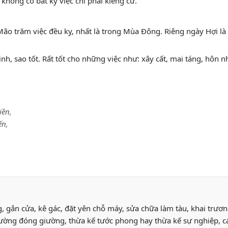
 không có bất kỳ việc chi phải kiêng cữ.
, Mão trăm việc đều kỵ, nhất là trong Mùa Đông. Riêng ngày Hợi 
tinh, sao tốt. Rất tốt cho những việc như: xây cất, mai táng, hôn n
iền,
ến,
g, gắn cửa, kê gác, đặt yên chỗ máy, sửa chữa làm tàu, khai trươn
t giường đóng giường, thừa kế tước phong hay thừa kế sự nghiệp,