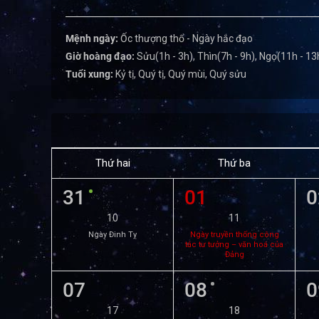
Mệnh ngày:
Ốc thượng thổ - Ngày hắc đạo
Giờ hoàng đạo:
Sửu(1h - 3h), Thìn(7h - 9h), Ngọ(11h - 13h
Tuổi xung:
Kỷ tị, Quý tị, Quý mùi, Quý sửu
Thứ hai
Thứ ba
31
01
0
10
11
Ngày Đinh Tỵ
Ngày truyền thống công
tác tư tưởng – văn hoá của
Đảng
07
08
0
17
18