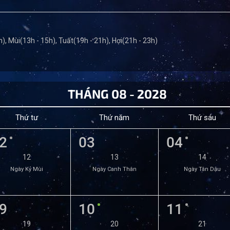
), Mùi(13h - 15h), Tuất(19h - 21h), Hợi(21h - 23h)
THÁNG 08 - 2028
Thứ tư
Thứ năm
Thứ sáu
2
03
04
12
13
14
Ngày Kỷ Mùi
Ngày Canh Thân
Ngày Tân Dậu
9
10
11
19
20
21