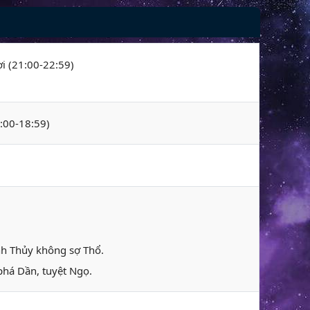
ợi (21:00-22:59)
7:00-18:59)
nh Thủy không sợ Thổ.
phá Dần, tuyệt Ngọ.