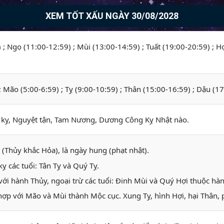
XEM TỐT XẤU NGÀY 30/08/2028
) ; Ngọ (11:00-12:59) ; Mùi (13:00-14:59) ; Tuất (19:00-20:59) ; H
 ; Mão (5:00-6:59) ; Tỵ (9:00-10:59) ; Thân (15:00-16:59) ; Dậu (1
ỵ, Nguyệt tận, Tam Nương, Dương Công Kỵ Nhật nào.
 (Thủy khắc Hỏa), là ngày hung (phạt nhật).
 các tuổi: Tân Tỵ và Quý Tỵ.
với hành Thủy, ngoại trừ các tuổi: Đinh Mùi và Quý Hợi thuộc hà
hợp với Mão và Mùi thành Mộc cục. Xung Tỵ, hình Hợi, hại Thân, 