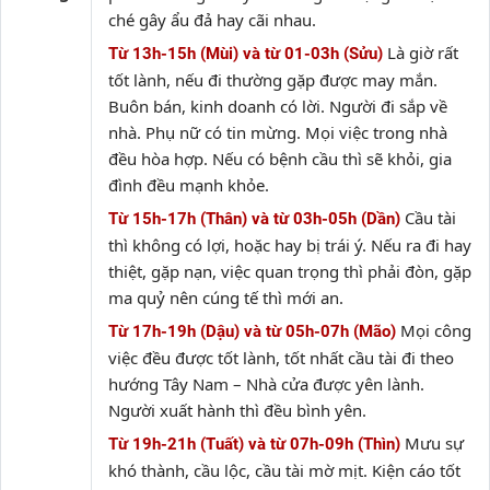
ché gây ẩu đả hay cãi nhau.
Là giờ rất
Từ 13h-15h (Mùi) và từ 01-03h (Sửu)
tốt lành, nếu đi thường gặp được may mắn.
Buôn bán, kinh doanh có lời. Người đi sắp về
nhà. Phụ nữ có tin mừng. Mọi việc trong nhà
đều hòa hợp. Nếu có bệnh cầu thì sẽ khỏi, gia
đình đều mạnh khỏe.
Cầu tài
Từ 15h-17h (Thân) và từ 03h-05h (Dần)
thì không có lợi, hoặc hay bị trái ý. Nếu ra đi hay
thiệt, gặp nạn, việc quan trọng thì phải đòn, gặp
ma quỷ nên cúng tế thì mới an.
Mọi công
Từ 17h-19h (Dậu) và từ 05h-07h (Mão)
việc đều được tốt lành, tốt nhất cầu tài đi theo
hướng Tây Nam – Nhà cửa được yên lành.
Người xuất hành thì đều bình yên.
Mưu sự
Từ 19h-21h (Tuất) và từ 07h-09h (Thìn)
khó thành, cầu lộc, cầu tài mờ mịt. Kiện cáo tốt