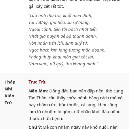
gả, xây cất rất tốt.
“Lâu tinh thụ trụ, khởi môn đình,
Tài vượng, gia hòa, sự sự hưng,
Ngoại cảnh, tiền tài bách nhật tiến,
Nhất gia huynh đệ bá thanh danh.
Hôn nhân tiến ích, sinh quý tử,
Ngọc bạch kim lang tương mãn doanh,
Phóng thủy, khai môn giai cát lợi,
Nam vinh, nữ quý, thọ khang ninh.”
Thập
Trực Trừ
Nhị
Nên làm
: Động đất, ban nền đắp nền, thờ cúng
Kiến
Táo Thần, cầu thầy chữa bệnh bằng cách mổ xẻ
Trừ
hay châm cứu, bốc thuốc, xả tang, khởi công
làm lò nhuộm lò gốm, nữ nhân khởi đầu uống
thuốc chữa bệnh.
Chú ý
: Đẻ con nhằm ngày này khó nuôi, nên