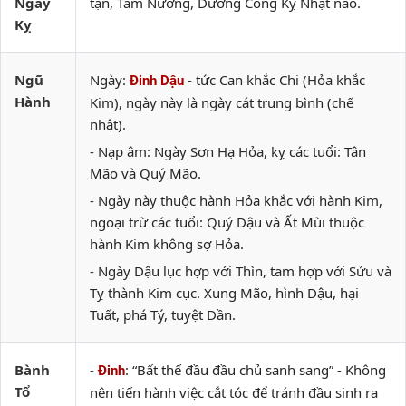
Ngày
tận, Tam Nương, Dương Công Kỵ Nhật nào.
Kỵ
Ngũ
Ngày:
- tức Can khắc Chi (Hỏa khắc
Đinh Dậu
Hành
Kim), ngày này là ngày cát trung bình (chế
nhật).
- Nạp âm: Ngày Sơn Hạ Hỏa, kỵ các tuổi: Tân
Mão và Quý Mão.
- Ngày này thuộc hành Hỏa khắc với hành Kim,
ngoại trừ các tuổi: Quý Dậu và Ất Mùi thuộc
hành Kim không sợ Hỏa.
- Ngày Dậu lục hợp với Thìn, tam hợp với Sửu và
Tỵ thành Kim cục. Xung Mão, hình Dậu, hại
Tuất, phá Tý, tuyệt Dần.
Bành
-
: “Bất thế đầu đầu chủ sanh sang” - Không
Đinh
Tổ
nên tiến hành việc cắt tóc để tránh đầu sinh ra