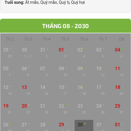
Tuổi xung:
Ất mão, Quý mão, Quý tị, Quý hợi
THÁNG 08 - 2030
Th 2
Th 3
Th 4
Th 5
Th 6
Th 7
CN
29
30
31
01
02
03
04
29
1 / 7
2
3
4
5
6
05
06
07
08
09
10
11
7
8
9
10
11
12
13
12
13
14
15
16
17
18
14
15
16
17
18
19
20
19
20
21
22
23
24
25
21
22
23
24
25
26
27
26
27
28
29
30
31
01