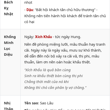
Bách
nhọt
Kỵ
-
: “Bất hội khách tân chủ hữu thương” -
Dậu
Nhật
Không nên tiến hành hội khách để tránh tân chủ
có hại
Khổng
Ngày:
- tức ngày Hung.
Xích Khẩu
Minh
Nên đề phòng miệng lưỡi, mâu thuẫn hay tranh
Lục
cãi. Ngày này là ngày xấu, mưu sự khó thành,
Diệu
dễ dẫn đến nội bộ xảy ra cãi vã, thị phi, mâu
thuẫn, làm ơn nên oán hoặc khẩu thiệt.
“Xích Khẩu là quả bần cùng
Sinh ra khẩu thiệt bàn cùng thị phi
Chẳng thời mất của nó khi
Không thì chó cắn phân ly vợ chồng.”
Nhị
Tên sao
: Sao Lâu
Thập