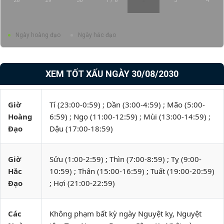
28
29
30
1 / 8
2
3
4
Ngày hoàng đạo
Ngày hắc đạo
XEM TỐT XẤU NGÀY 30/08/2030
Giờ
Tí (23:00-0:59) ; Dần (3:00-4:59) ; Mão (5:00-
Hoàng
6:59) ; Ngọ (11:00-12:59) ; Mùi (13:00-14:59) ;
Đạo
Dậu (17:00-18:59)
Giờ
Sửu (1:00-2:59) ; Thìn (7:00-8:59) ; Tỵ (9:00-
Hắc
10:59) ; Thân (15:00-16:59) ; Tuất (19:00-20:59)
Đạo
; Hợi (21:00-22:59)
Các
Không phạm bất kỳ ngày Nguyệt kỵ, Nguyệt