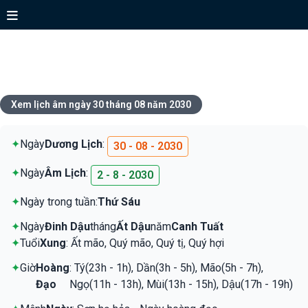
Xem lịch ngày 30 tháng 08 năm
2030
Xem lịch âm ngày 30 tháng 08 năm 2030
✦
Ngày
Dương Lịch
:
30 - 08 - 2030
✦
Ngày
Âm Lịch
:
2 - 8 - 2030
✦
Ngày trong tuần:
Thứ Sáu
✦
Ngày
Đinh Dậu
tháng
Ất Dậu
năm
Canh Tuất
✦
Tuổi
Xung
: Ất mão, Quý mão, Quý tị, Quý hợi
✦
Giờ
Hoàng
: Tý(23h - 1h), Dần(3h - 5h), Mão(5h - 7h),
Đạo
Ngọ(11h - 13h), Mùi(13h - 15h), Dậu(17h - 19h)