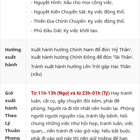
- Nguyệt Hình: Xấu cho mọi công việc.
- Nguyệt Kiến Chuyển Sát: Kỵ việc động thổ.
- Thiên Địa Chính Chuyển: Kỵ việc động thổ.
- Phủ Đầu Dát: Kỵ việc khởi tạo.
Hướng
Xuất hành hướng Chính Nam để đón 'Hỷ Thần'.
xuất
Xuất hành hướng Chính Đông để đón 'Tài Thần'.
hành
Tránh xuất hành hướng Lên Trời gặp Hạc Thần
(xấu)
Giờ
Hay tranh
Từ 11h-13h (Ngọ) và từ 23h-01h (Tý)
xuất
luận, cãi cọ, gây chuyện đói kém, phải đề
hành
phòng. Người ra đi tốt nhất nên hoãn lại. Phòng
Theo
người người nguyền rủa, tránh lây bệnh. Nói
Lý
chung những việc như hội họp, tranh luận, việc
Thuần
quan,…nên tránh đi vào giờ này. Nếu bắt buộc
Phong
phải đi vào giờ này thì nên giữ miệng để hạn