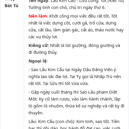
Tên ngày
: Lâu Kim Cẩu - Lưu Long: Tốt (Kiết Tú)
Bát Tú
Tướng tinh con chó, chủ trị ngày thứ 6.
Nên làm
: Khởi công mọi việc đều rất tốt. Tốt
nhất là việc dựng cột, cưới gả, trổ cửa, dựng
cửa, cất lầu, làm giàn gác, cắt áo, tháo nước hay
các vụ thủy lợi.
Kiêng cữ
: Nhất là lót giường, đóng giường và
đi đường thủy.
Ngoại lệ
:
- Sao Lâu Kim Cẩu tại Ngày Dậu Đăng Viên ý
nghĩa tạo tác đại lợi. Tại Tỵ gọi là Nhập Trù nên
rất tốt. Tại Sửu thì tốt vừa vừa.
- Gặp ngày cuối tháng thì Sao Lâu phạm Diệt
Một: Kỵ cữ làm rượu, vào làm hành chánh, lập
lò gốm lò nhuộm, thừa kế sự nghiệp và rất kỵ đi
thuyền.
Lâu: Kim Cẩu (con chó): Kim tinh, sao tốt. Tiền
bạc thì dồi dào, học hành đỗ đạt cao, việc cưới