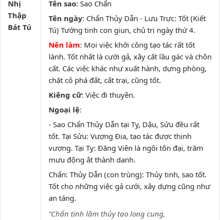
Nhị
Tên sao
: Sao Chẩn
Thập
Tên ngày
: Chẩn Thủy Dẫn - Lưu Trực: Tốt (Kiết
Bát Tú
Tú) Tướng tinh con giun, chủ trị ngày thứ 4.
Nên làm
: Mọi việc khởi công tạo tác rất tốt
lành. Tốt nhất là cưới gả, xây cất lầu gác và chôn
cất. Các việc khác như xuất hành, dựng phòng,
chặt cỏ phá đất, cất trại, cũng tốt.
Kiêng cữ
: Việc đi thuyền.
Ngoại lệ
:
- Sao Chẩn Thủy Dẫn tại Tỵ, Dậu, Sửu đều rất
tốt. Tại Sửu: Vượng Địa, tạo tác được thịnh
vượng. Tại Tỵ: Đăng Viên là ngôi tôn đại, trăm
mưu động ắt thành danh.
Chẩn: Thủy Dẫn (con trùng): Thủy tinh, sao tốt.
Tốt cho những việc gả cưới, xây dựng cũng như
an táng.
“Chẩn tinh lâm thủy tạo long cung,