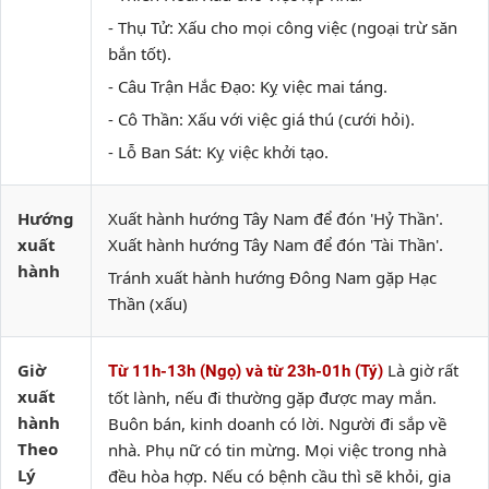
- Thụ Tử: Xấu cho mọi công việc (ngoại trừ săn
bắn tốt).
- Câu Trận Hắc Đạo: Kỵ việc mai táng.
- Cô Thần: Xấu với việc giá thú (cưới hỏi).
- Lỗ Ban Sát: Kỵ việc khởi tạo.
Hướng
Xuất hành hướng Tây Nam để đón 'Hỷ Thần'.
xuất
Xuất hành hướng Tây Nam để đón 'Tài Thần'.
hành
Tránh xuất hành hướng Đông Nam gặp Hạc
Thần (xấu)
Giờ
Là giờ rất
Từ 11h-13h (Ngọ) và từ 23h-01h (Tý)
xuất
tốt lành, nếu đi thường gặp được may mắn.
hành
Buôn bán, kinh doanh có lời. Người đi sắp về
Theo
nhà. Phụ nữ có tin mừng. Mọi việc trong nhà
Lý
đều hòa hợp. Nếu có bệnh cầu thì sẽ khỏi, gia