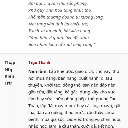
Đại đại vi quan thụ sắc phong,
Phú quý vinh hoa tăng phúc thọ,
Khố mãn thương doanh tự xương long.
Mai táng văn tinh lai chiếu trợ,
Trạch xá an ninh, bất kiến hung.
Cánh hữu vi quan, tiên đế sủng,
Hôn nhân long tử xuất long cung.”
Thập
Trực Thành
Nhị
Nên làm
: Lập khế ước, giao dịch, cho vay, thu
Kiến
nợ, mua hàng, bán hàng, xuất hành, đi tàu
Trừ
thuyền, khởi tạo, động thổ, san nền đắp nền,
gắn cửa, đặt táng, kê gác, dựng xây kho vựa,
làm hay sửa chữa phòng bếp, thờ phụng Táo
Thần, lắp đặt máy móc ( hay các loại máy ), gặt
lúa, đào ao giếng, tháo nước, cầu thầy chữa
bệnh, mua gia súc, các việc trong vụ chăn nuôi,
nhập học, làm lễ cầu thân, cưới gả, kết hôn,