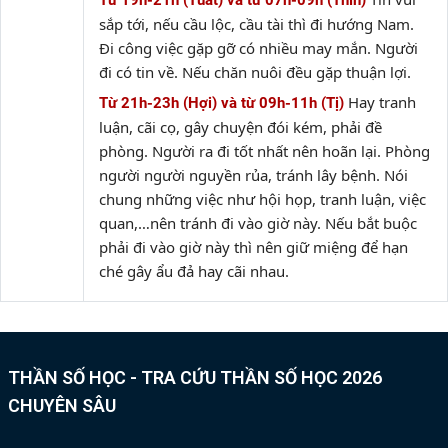
Từ 19h-21h (Tuất) và từ 07h-09h (Thìn)
sắp tới, nếu cầu lộc, cầu tài thì đi hướng Nam.
Đi công việc gặp gỡ có nhiều may mắn. Người
đi có tin về. Nếu chăn nuôi đều gặp thuận lợi.
Hay tranh
Từ 21h-23h (Hợi) và từ 09h-11h (Tị)
luận, cãi cọ, gây chuyện đói kém, phải đề
phòng. Người ra đi tốt nhất nên hoãn lại. Phòng
người người nguyền rủa, tránh lây bệnh. Nói
chung những việc như hội họp, tranh luận, việc
quan,…nên tránh đi vào giờ này. Nếu bắt buộc
phải đi vào giờ này thì nên giữ miệng để hạn
ché gây ẩu đả hay cãi nhau.
THẦN SỐ HỌC - TRA CỨU THẦN SỐ HỌC 2026
CHUYÊN SÂU