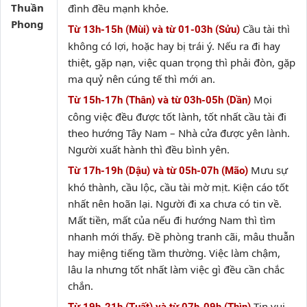
Thuần
đình đều mạnh khỏe.
Phong
Cầu tài thì
Từ 13h-15h (Mùi) và từ 01-03h (Sửu)
không có lợi, hoặc hay bị trái ý. Nếu ra đi hay
thiệt, gặp nạn, việc quan trọng thì phải đòn, gặp
ma quỷ nên cúng tế thì mới an.
Mọi
Từ 15h-17h (Thân) và từ 03h-05h (Dần)
công việc đều được tốt lành, tốt nhất cầu tài đi
theo hướng Tây Nam – Nhà cửa được yên lành.
Người xuất hành thì đều bình yên.
Mưu sự
Từ 17h-19h (Dậu) và từ 05h-07h (Mão)
khó thành, cầu lộc, cầu tài mờ mịt. Kiện cáo tốt
nhất nên hoãn lại. Người đi xa chưa có tin về.
Mất tiền, mất của nếu đi hướng Nam thì tìm
nhanh mới thấy. Đề phòng tranh cãi, mâu thuẫn
hay miệng tiếng tầm thường. Việc làm chậm,
lâu la nhưng tốt nhất làm việc gì đều cần chắc
chắn.
Tin vui