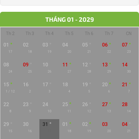
THÁNG 01 - 2029
Th 2
Th 3
Th 4
Th 5
Th 6
Th 7
CN
01
02
03
04
05
06
07
17
18
19
20
21
22
23
08
09
10
11
12
13
14
24
25
26
27
28
29
30
15
16
17
18
19
20
21
1 / 12
2
3
4
5
6
7
22
23
24
25
26
27
28
8
9
10
11
12
13
14
29
30
31
01
02
03
04
15
16
17
18
19
20
21