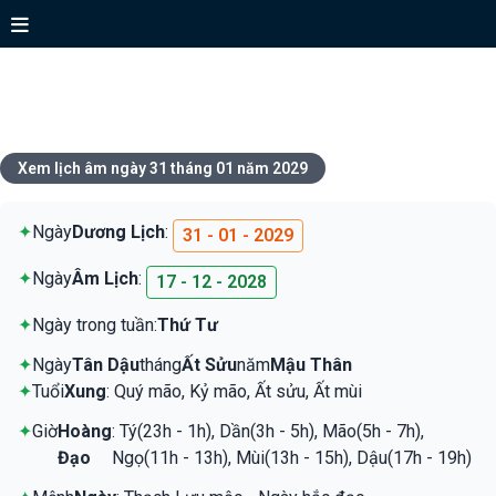
Xem lịch ngày 31 tháng 01 năm
2029
Xem lịch âm ngày 31 tháng 01 năm 2029
✦
Ngày
Dương Lịch
:
31 - 01 - 2029
✦
Ngày
Âm Lịch
:
17 - 12 - 2028
✦
Ngày trong tuần:
Thứ Tư
✦
Ngày
Tân Dậu
tháng
Ất Sửu
năm
Mậu Thân
✦
Tuổi
Xung
: Quý mão, Kỷ mão, Ất sửu, Ất mùi
✦
Giờ
Hoàng
: Tý(23h - 1h), Dần(3h - 5h), Mão(5h - 7h),
Đạo
Ngọ(11h - 13h), Mùi(13h - 15h), Dậu(17h - 19h)