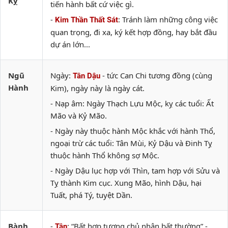
Kỵ
tiến hành bất cứ việc gì.
-
: Tránh làm những công việc
Kim Thần Thất Sát
quan trọng, đi xa, ký kết hợp đồng, hay bắt đầu
dự án lớn...
Ngũ
Ngày:
- tức Can Chi tương đồng (cùng
Tân Dậu
Hành
Kim), ngày này là ngày cát.
- Nạp âm: Ngày Thạch Lựu Mộc, kỵ các tuổi: Ất
Mão và Kỷ Mão.
- Ngày này thuộc hành Mộc khắc với hành Thổ,
ngoại trừ các tuổi: Tân Mùi, Kỷ Dậu và Đinh Tỵ
thuộc hành Thổ không sợ Mộc.
- Ngày Dậu lục hợp với Thìn, tam hợp với Sửu và
Tỵ thành Kim cục. Xung Mão, hình Dậu, hại
Tuất, phá Tý, tuyệt Dần.
Bành
-
: “Bất hợp tương chủ nhân bất thường” -
Tân