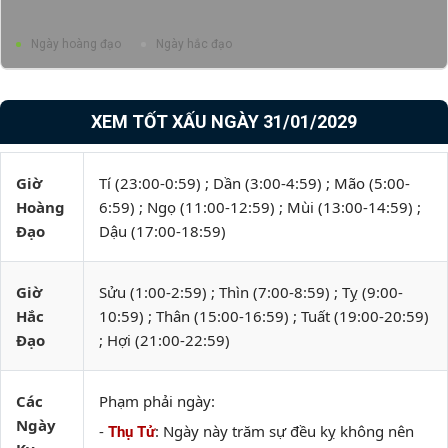
Ngày hoàng đạo
Ngày hắc đạo
XEM TỐT XẤU NGÀY 31/01/2029
Giờ
Tí (23:00-0:59) ; Dần (3:00-4:59) ; Mão (5:00-
Hoàng
6:59) ; Ngọ (11:00-12:59) ; Mùi (13:00-14:59) ;
Đạo
Dậu (17:00-18:59)
Giờ
Sửu (1:00-2:59) ; Thìn (7:00-8:59) ; Tỵ (9:00-
Hắc
10:59) ; Thân (15:00-16:59) ; Tuất (19:00-20:59)
Đạo
; Hợi (21:00-22:59)
Các
Phạm phải ngày:
Ngày
-
: Ngày này trăm sự đều kỵ không nên
Thụ Tử