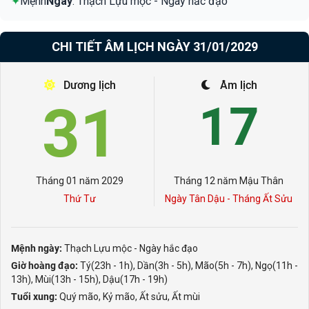
✦
Mệnh
Ngày
: Thạch Lựu mộc - Ngày hắc đạo
CHI TIẾT ÂM LỊCH NGÀY 31/01/2029
Dương lịch
Âm lịch
31
17
Tháng 01 năm 2029
Tháng 12 năm Mậu Thân
Thứ Tư
Ngày Tân Dậu - Tháng Ất Sửu
Mệnh ngày:
Thạch Lựu mộc - Ngày hắc đạo
Giờ hoàng đạo:
Tý(23h - 1h), Dần(3h - 5h), Mão(5h - 7h), Ngọ(11h -
13h), Mùi(13h - 15h), Dậu(17h - 19h)
Tuổi xung:
Quý mão, Kỷ mão, Ất sửu, Ất mùi