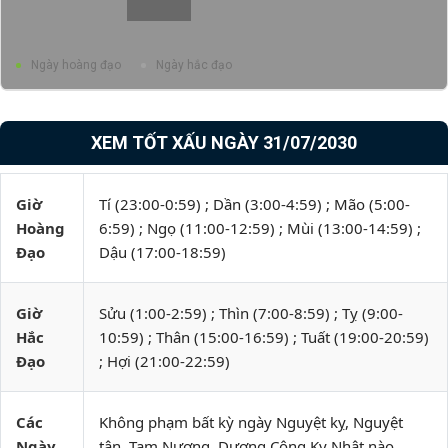
Ngày hoàng đạo
Ngày hắc đạo
XEM TỐT XẤU NGÀY 31/07/2030
Giờ
Tí (23:00-0:59) ; Dần (3:00-4:59) ; Mão (5:00-
Hoàng
6:59) ; Ngọ (11:00-12:59) ; Mùi (13:00-14:59) ;
Đạo
Dậu (17:00-18:59)
Giờ
Sửu (1:00-2:59) ; Thìn (7:00-8:59) ; Tỵ (9:00-
Hắc
10:59) ; Thân (15:00-16:59) ; Tuất (19:00-20:59)
Đạo
; Hợi (21:00-22:59)
Các
Không phạm bất kỳ ngày Nguyệt kỵ, Nguyệt
Ngày
tận, Tam Nương, Dương Công Kỵ Nhật nào.