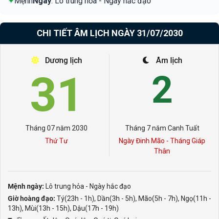
✦
Mệnh
Ngày
: Lô trung hỏa - Ngày hắc đạo
CHI TIẾT ÂM LỊCH NGÀY 31/07/2030
Dương lịch
Âm lịch
31
2
Tháng 07 năm 2030
Tháng 7 năm Canh Tuất
Thứ Tư
Ngày Đinh Mão - Tháng Giáp
Thân
Mệnh ngày:
Lô trung hỏa - Ngày hắc đạo
Giờ hoàng đạo:
Tý(23h - 1h), Dần(3h - 5h), Mão(5h - 7h), Ngọ(11h -
13h), Mùi(13h - 15h), Dậu(17h - 19h)