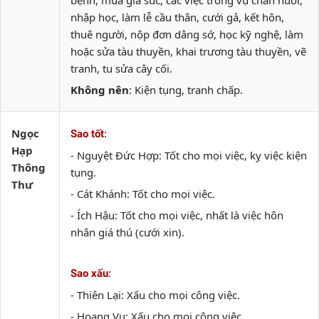
bệnh, mua gia súc, các việc trong vụ chăn nuôi,
nhập học, làm lễ cầu thân, cưới gả, kết hôn,
thuê người, nộp đơn dâng sớ, học kỹ nghệ, làm
hoặc sửa tàu thuyền, khai trương tàu thuyền, vẽ
tranh, tu sửa cây cối.
Không nên
: Kiện tụng, tranh chấp.
Ngọc
:
Sao tốt
Hạp
- Nguyệt Đức Hợp: Tốt cho mọi việc, kỵ việc kiện
Thông
tụng.
Thư
- Cát Khánh: Tốt cho mọi việc.
- Ích Hậu: Tốt cho mọi việc, nhất là việc hôn
nhân giá thú (cưới xin).
:
Sao xấu
- Thiên Lại: Xấu cho mọi công việc.
- Hoang Vu: Xấu cho mọi công việc.