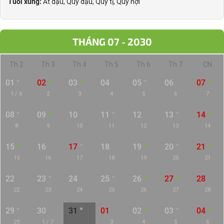
Tuổi xung:
Ất dậu, Quý dậu, Quý tị, Quý hợi
THÁNG 07 - 2030
Th 2
Th 3
Th 4
Th 5
Th 6
Th 7
CN
01
02
03
04
05
06
07
1 / 6
2
3
4
5
6
7
08
09
10
11
12
13
14
8
9
10
11
12
13
14
15
16
17
18
19
20
21
15
16
17
18
19
20
21
22
23
24
25
26
27
28
22
23
24
25
26
27
28
29
30
31
01
02
03
04
29
1 / 7
2
3
4
5
6