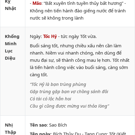
Kỵ
-
: “Bất xuyên tỉnh tuyền thủy bất hương” -
Mão
Nhật
Không nên tiến hành đào giếng nước để tránh
nước sẽ không trong lành
Khổng
Ngày:
- tức ngày Tốt vừa.
Tốc Hỷ
Minh
Buổi sáng tốt, nhưng chiều xấu nên cần làm
Lục
nhanh. Niềm vui nhanh chóng, nên dùng để
Diệu
mưu đại sự, sẽ thành công mau lẹ hơn. Tốt nhất
là tiến hành công việc vào buổi sáng, càng sớm
càng tốt.
“Tốc Hỷ là bạn trùng phùng
Gặp trùng gặp bạn vợ chồng sánh đôi
Có tài có lộc hẳn hoi
Cầu gì cũng được mừng vui thỏa lòng”
Nhị
Tên sao
: Sao Bích
Thập
Tên ngày
: Bích Thủy Du - Tang Cung: Tốt (Kiết