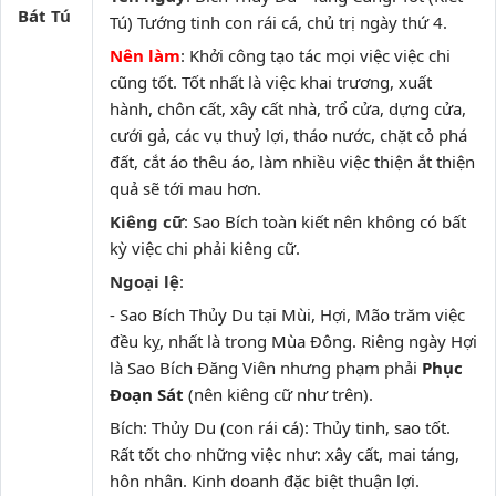
Bát Tú
Tú) Tướng tinh con rái cá, chủ trị ngày thứ 4.
Nên làm
: Khởi công tạo tác mọi việc việc chi
cũng tốt. Tốt nhất là việc khai trương, xuất
hành, chôn cất, xây cất nhà, trổ cửa, dựng cửa,
cưới gả, các vụ thuỷ lợi, tháo nước, chặt cỏ phá
đất, cắt áo thêu áo, làm nhiều việc thiện ắt thiện
quả sẽ tới mau hơn.
Kiêng cữ
: Sao Bích toàn kiết nên không có bất
kỳ việc chi phải kiêng cữ.
Ngoại lệ
:
- Sao Bích Thủy Du tại Mùi, Hợi, Mão trăm việc
đều kỵ, nhất là trong Mùa Đông. Riêng ngày Hợi
là Sao Bích Đăng Viên nhưng phạm phải
Phục
Đoạn Sát
(nên kiêng cữ như trên).
Bích: Thủy Du (con rái cá): Thủy tinh, sao tốt.
Rất tốt cho những việc như: xây cất, mai táng,
hôn nhân. Kinh doanh đặc biệt thuận lợi.