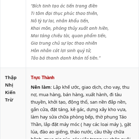
“Bích tinh tạo ác tiến trang điền
Ti tâm đại thục phúc thao thiên,
Nô tỳ tự lai, nhân khẩu tiến,
Khai môn, phóng thủy xuất anh hiền,
Mai táng chiêu tài, quan phẩm tiến,
Gia trung chủ sự lạc thao nhiên
Hôn nhân cát lợi sinh quý tử,
Tảo bá thanh danh khán tổ tiên.”
Thập
Trực Thành
Nhị
Nên làm
: Lập khế ước, giao dịch, cho vay, thu
Kiến
nợ, mua hàng, bán hàng, xuất hành, đi tàu
Trừ
thuyền, khởi tạo, động thổ, san nền đắp nền,
gắn cửa, đặt táng, kê gác, dựng xây kho vựa,
làm hay sửa chữa phòng bếp, thờ phụng Táo
Thần, lắp đặt máy móc ( hay các loại máy ), gặt
lúa, đào ao giếng, tháo nước, cầu thầy chữa