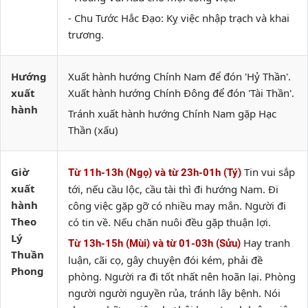
- Chu Tước Hắc Đạo: Kỵ việc nhập trạch và khai
trương.
Hướng
Xuất hành hướng Chính Nam để đón 'Hỷ Thần'.
xuất
Xuất hành hướng Chính Đông để đón 'Tài Thần'.
hành
Tránh xuất hành hướng Chính Nam gặp Hạc
Thần (xấu)
Giờ
Tin vui sắp
Từ 11h-13h (Ngọ) và từ 23h-01h (Tý)
xuất
tới, nếu cầu lộc, cầu tài thì đi hướng Nam. Đi
hành
công việc gặp gỡ có nhiều may mắn. Người đi
Theo
có tin về. Nếu chăn nuôi đều gặp thuận lợi.
Lý
Hay tranh
Từ 13h-15h (Mùi) và từ 01-03h (Sửu)
Thuần
luận, cãi cọ, gây chuyện đói kém, phải đề
Phong
phòng. Người ra đi tốt nhất nên hoãn lại. Phòng
người người nguyền rủa, tránh lây bệnh. Nói