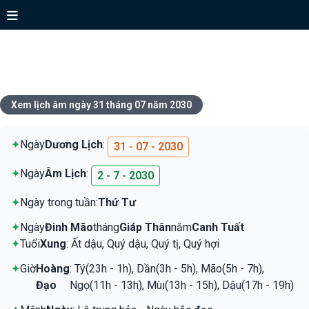
Xem lịch ngày 31 tháng 07 năm
2030
Xem lịch âm ngày 31 tháng 07 năm 2030
✦
Ngày
Dương Lịch
:
31 - 07 - 2030
✦
Ngày
Âm Lịch
:
2 - 7 - 2030
✦
Ngày trong tuần:
Thứ Tư
✦
Ngày
Đinh Mão
tháng
Giáp Thân
năm
Canh Tuất
✦
Tuổi
Xung
: Ất dậu, Quý dậu, Quý tị, Quý hợi
✦
Giờ
Hoàng
: Tý(23h - 1h), Dần(3h - 5h), Mão(5h - 7h),
Đạo
Ngọ(11h - 13h), Mùi(13h - 15h), Dậu(17h - 19h)