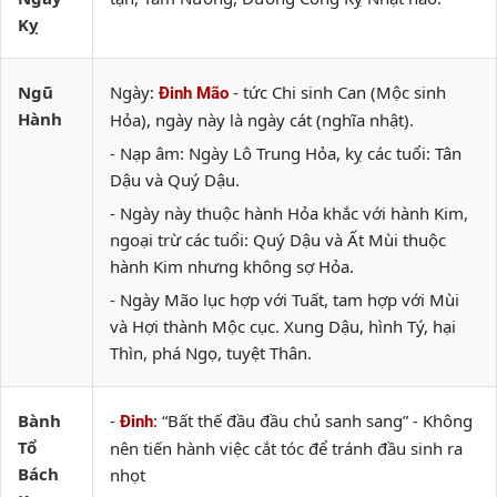
Kỵ
Ngũ
Ngày:
- tức Chi sinh Can (Mộc sinh
Đinh Mão
Hành
Hỏa), ngày này là ngày cát (nghĩa nhật).
- Nạp âm: Ngày Lô Trung Hỏa, kỵ các tuổi: Tân
Dậu và Quý Dậu.
- Ngày này thuộc hành Hỏa khắc với hành Kim,
ngoại trừ các tuổi: Quý Dậu và Ất Mùi thuộc
hành Kim nhưng không sợ Hỏa.
- Ngày Mão lục hợp với Tuất, tam hợp với Mùi
và Hợi thành Mộc cục. Xung Dậu, hình Tý, hại
Thìn, phá Ngọ, tuyệt Thân.
Bành
-
: “Bất thế đầu đầu chủ sanh sang” - Không
Đinh
Tổ
nên tiến hành việc cắt tóc để tránh đầu sinh ra
Bách
nhọt