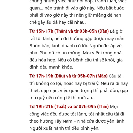
chung những việc như hội họp, tranh luận, việc
quan,…nên tránh đi vào giờ này. Nếu bắt buộc
phải đi vào giờ này thì nên giữ miệng để hạn
ché gây ẩu đả hay cãi nhau.
Là giờ
Từ 15h-17h (Thân) và từ 03h-05h (Dần)
rất tốt lành, nếu đi thường gặp được may mắn.
Buôn bán, kinh doanh có lời. Người đi sắp về
nhà. Phụ nữ có tin mừng. Mọi việc trong nhà
đều hòa hợp. Nếu có bệnh cầu thì sẽ khỏi, gia
đình đều mạnh khỏe.
Cầu tài
Từ 17h-19h (Dậu) và từ 05h-07h (Mão)
thì không có lợi, hoặc hay bị trái ý. Nếu ra đi hay
thiệt, gặp nạn, việc quan trọng thì phải đòn, gặp
ma quỷ nên cúng tế thì mới an.
Mọi
Từ 19h-21h (Tuất) và từ 07h-09h (Thìn)
công việc đều được tốt lành, tốt nhất cầu tài đi
theo hướng Tây Nam – Nhà cửa được yên lành.
Người xuất hành thì đều bình yên.