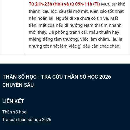
Mưu sự khó
Từ 21h-23h (Hợi) và từ 09h-11h (Tị)
thành, cầu lộc, cầu tài mờ mịt. Kiện cáo tốt nhất
nên hoãn lại. Người đi xa chưa có tin về. Mất
tiền, mất của nếu đi hướng Nam thì tìm nhanh
mới thấy. Đề phòng tranh cãi, mâu thuẫn hay
miệng tiếng tầm thường. Việc làm chậm, lâu la
nhưng tốt nhất làm việc gì đều cần chắc chắn.
THẦN SỐ HỌC - TRA CỨU THẦN SỐ HỌC 2026
CHUYÊN SÂU
LIÊN KẾT
Thần số học
Tra cứu thần số học 2026