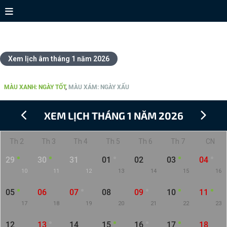
Xem lịch tháng 1 năm 2026
Xem lịch âm tháng 1 năm 2026
CHI TIẾT LỊCH THÁNG 1 NĂM 2026
MÀU XANH: NGÀY TỐT
,
MÀU XÁM: NGÀY XẤU
XEM LỊCH THÁNG 1 NĂM 2026
Th 2
Th 3
Th 4
Th 5
Th 6
Th 7
CN
29
30
31
01
02
03
04
10
11
12
13
14
15
16
05
06
07
08
09
10
11
17
18
19
20
21
22
23
12
13
14
15
16
17
18