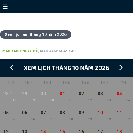
Xem lịch tháng 10 năm 2026
Xem lịch âm tháng 10 năm 2026
CHI TIẾT LỊCH THÁNG 10 NĂM 2026
MÀU XANH: NGÀY TỐT
,
MÀU XÁM: NGÀY XẤU
XEM LỊCH THÁNG 10 NĂM 2026
Th 2
Th 3
Th 4
Th 5
Th 6
Th 7
CN
28
29
30
01
02
03
04
18
19
20
21
22
23
24
05
06
07
08
09
10
11
25
26
27
28
29
1 / 9
2
12
13
14
15
16
17
18