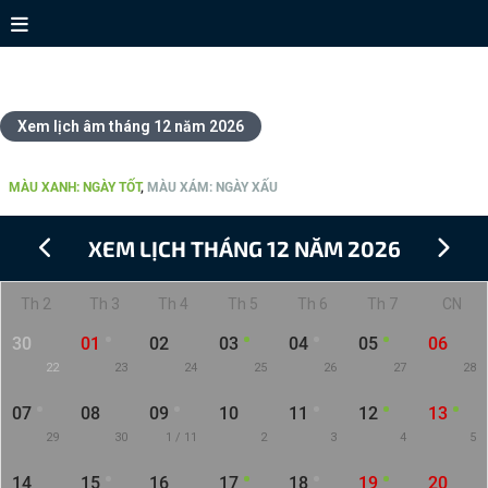
Xem lịch tháng 12 năm 2026
Xem lịch âm tháng 12 năm 2026
CHI TIẾT LỊCH THÁNG 12 NĂM 2026
MÀU XANH: NGÀY TỐT
,
MÀU XÁM: NGÀY XẤU
XEM LỊCH THÁNG 12 NĂM 2026
Th 2
Th 3
Th 4
Th 5
Th 6
Th 7
CN
30
01
02
03
04
05
06
22
23
24
25
26
27
28
07
08
09
10
11
12
13
29
30
1 / 11
2
3
4
5
14
15
16
17
18
19
20