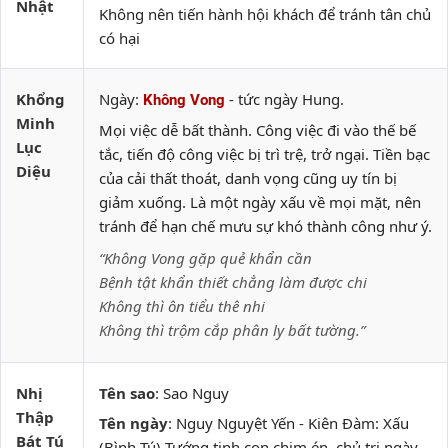
Nhật
Không nên tiến hành hội khách để tránh tân chủ
có hại
Khổng
Ngày:
- tức ngày Hung.
Không Vong
Minh
Mọi việc dễ bất thành. Công việc đi vào thế bế
Lục
tắc, tiến độ công việc bị trì trệ, trở ngại. Tiền bạc
Diệu
của cải thất thoát, danh vọng cũng uy tín bị
giảm xuống. Là một ngày xấu về mọi mặt, nên
tránh để hạn chế mưu sự khó thành công như ý.
“Không Vong gặp quẻ khẩn cần
Bệnh tật khẩn thiết chẳng làm được chi
Không thì ôn tiểu thê nhi
Không thì trộm cắp phân ly bất tường.”
Nhị
Tên sao
: Sao Nguy
Thập
Tên ngày
: Nguy Nguyệt Yến - Kiên Đàm: Xấu
Bát Tú
(Bình Tú) Tướng tinh con chim én, chủ trị ngày