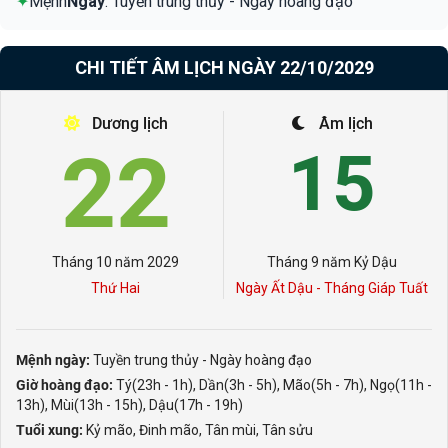
✦
Mệnh
Ngày
: Tuyền trung thủy - Ngày hoàng đạo
CHI TIẾT ÂM LỊCH NGÀY 22/10/2029
Dương lịch
Âm lịch
22
15
Tháng 10 năm 2029
Tháng 9 năm Kỷ Dậu
Thứ Hai
Ngày Ất Dậu - Tháng Giáp Tuất
Mệnh ngày:
Tuyền trung thủy - Ngày hoàng đạo
Giờ hoàng đạo:
Tý(23h - 1h), Dần(3h - 5h), Mão(5h - 7h), Ngọ(11h -
13h), Mùi(13h - 15h), Dậu(17h - 19h)
Tuổi xung:
Kỷ mão, Đinh mão, Tân mùi, Tân sửu