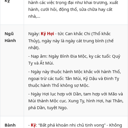
Kỵ
hành các việc trọng đại như khai trương, xuất
hành, cưới hỏi, động thổ, sửa chữa hay cất
nhà,...
Ngũ
Ngày:
- tức Can khắc Chi (Thổ khắc
Kỷ Hợi
Hành
Thủy), ngày này là ngày cát trung bình (chế
nhật).
- Nạp âm: Ngày Bình Địa Mộc, kỵ các tuổi: Quý
Tỵ và Ất Mùi.
- Ngày này thuộc hành Mộc khắc với hành Thổ,
ngoại trừ các tuổi: Tân Mùi, Kỷ Dậu và Đinh Tỵ
thuộc hành Thổ không sợ Mộc.
- Ngày Hợi lục hợp với Dần, tam hợp với Mão và
Mùi thành Mộc cục. Xung Tỵ, hình Hợi, hại Thân,
phá Dần, tuyệt Ngọ.
Bành
-
: “Bất phá khoán nhị chủ tịnh vong” - Không
Kỷ