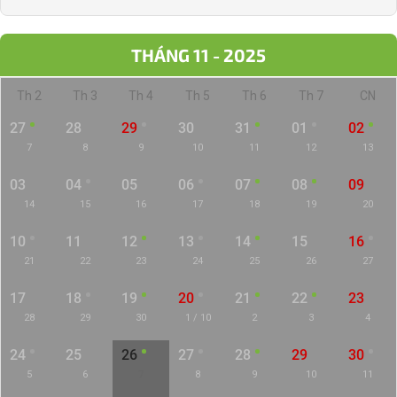
THÁNG 11 - 2025
Th 2
Th 3
Th 4
Th 5
Th 6
Th 7
CN
27
28
29
30
31
01
02
7
8
9
10
11
12
13
03
04
05
06
07
08
09
14
15
16
17
18
19
20
10
11
12
13
14
15
16
21
22
23
24
25
26
27
17
18
19
20
21
22
23
28
29
30
1 / 10
2
3
4
24
25
26
27
28
29
30
5
6
7
8
9
10
11