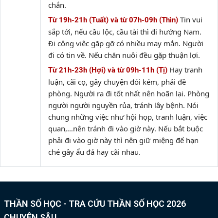
chắn.
Tin vui
Từ 19h-21h (Tuất) và từ 07h-09h (Thìn)
sắp tới, nếu cầu lộc, cầu tài thì đi hướng Nam.
Đi công việc gặp gỡ có nhiều may mắn. Người
đi có tin về. Nếu chăn nuôi đều gặp thuận lợi.
Hay tranh
Từ 21h-23h (Hợi) và từ 09h-11h (Tị)
luận, cãi cọ, gây chuyện đói kém, phải đề
phòng. Người ra đi tốt nhất nên hoãn lại. Phòng
người người nguyền rủa, tránh lây bệnh. Nói
chung những việc như hội họp, tranh luận, việc
quan,…nên tránh đi vào giờ này. Nếu bắt buộc
phải đi vào giờ này thì nên giữ miệng để hạn
ché gây ẩu đả hay cãi nhau.
THẦN SỐ HỌC - TRA CỨU THẦN SỐ HỌC 2026
CHUYÊN SÂU