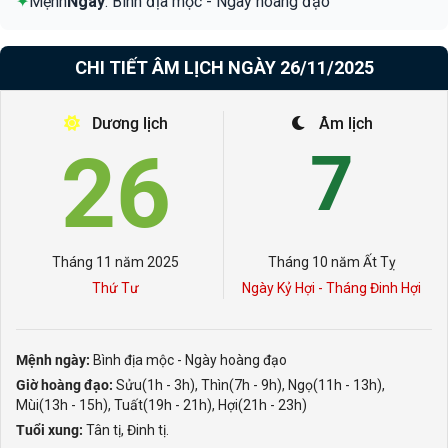
✦
Mệnh
Ngày
: Bình địa mộc - Ngày hoàng đạo
CHI TIẾT ÂM LỊCH NGÀY 26/11/2025
Dương lịch
Âm lịch
26
7
Tháng 11 năm 2025
Tháng 10 năm Ất Tỵ
Thứ Tư
Ngày Kỷ Hợi - Tháng Đinh Hợi
Mệnh ngày:
Bình địa mộc - Ngày hoàng đạo
Giờ hoàng đạo:
Sửu(1h - 3h), Thìn(7h - 9h), Ngọ(11h - 13h),
Mùi(13h - 15h), Tuất(19h - 21h), Hợi(21h - 23h)
Tuổi xung:
Tân tị, Đinh tị.