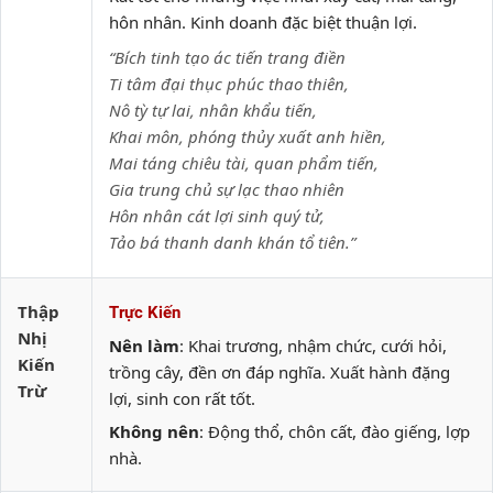
hôn nhân. Kinh doanh đặc biệt thuận lợi.
“Bích tinh tạo ác tiến trang điền
Ti tâm đại thục phúc thao thiên,
Nô tỳ tự lai, nhân khẩu tiến,
Khai môn, phóng thủy xuất anh hiền,
Mai táng chiêu tài, quan phẩm tiến,
Gia trung chủ sự lạc thao nhiên
Hôn nhân cát lợi sinh quý tử,
Tảo bá thanh danh khán tổ tiên.”
Thập
Trực Kiến
Nhị
Nên làm
: Khai trương, nhậm chức, cưới hỏi,
Kiến
trồng cây, đền ơn đáp nghĩa. Xuất hành đặng
Trừ
lợi, sinh con rất tốt.
Không nên
: Động thổ, chôn cất, đào giếng, lợp
nhà.