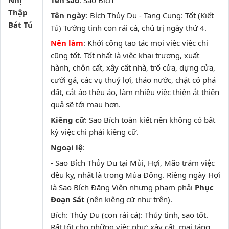
Nhị
Tên sao
: Sao Bích
Thập
Tên ngày
: Bích Thủy Du - Tang Cung: Tốt (Kiết
Bát Tú
Tú) Tướng tinh con rái cá, chủ trị ngày thứ 4.
Nên làm
: Khởi công tạo tác mọi việc việc chi
cũng tốt. Tốt nhất là việc khai trương, xuất
hành, chôn cất, xây cất nhà, trổ cửa, dựng cửa,
cưới gả, các vụ thuỷ lợi, tháo nước, chặt cỏ phá
đất, cắt áo thêu áo, làm nhiều việc thiện ắt thiện
quả sẽ tới mau hơn.
Kiêng cữ
: Sao Bích toàn kiết nên không có bất
kỳ việc chi phải kiêng cữ.
Ngoại lệ
:
- Sao Bích Thủy Du tại Mùi, Hợi, Mão trăm việc
đều kỵ, nhất là trong Mùa Đông. Riêng ngày Hợi
là Sao Bích Đăng Viên nhưng phạm phải
Phục
Đoạn Sát
(nên kiêng cữ như trên).
Bích: Thủy Du (con rái cá): Thủy tinh, sao tốt.
Rất tốt cho những việc như: xây cất, mai táng,