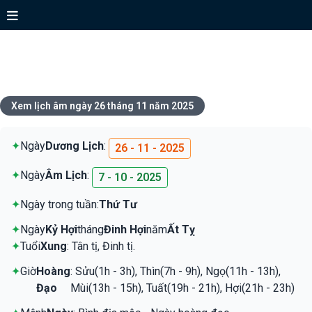
Xem lịch ngày 26 tháng 11 năm
2025
Xem lịch âm ngày 26 tháng 11 năm 2025
✦
Ngày
Dương Lịch
:
26 - 11 - 2025
✦
Ngày
Âm Lịch
:
7 - 10 - 2025
✦
Ngày trong tuần:
Thứ Tư
✦
Ngày
Kỷ Hợi
tháng
Đinh Hợi
năm
Ất Tỵ
✦
Tuổi
Xung
: Tân tị, Đinh tị.
✦
Giờ
Hoàng
: Sửu(1h - 3h), Thìn(7h - 9h), Ngọ(11h - 13h),
Đạo
Mùi(13h - 15h), Tuất(19h - 21h), Hợi(21h - 23h)