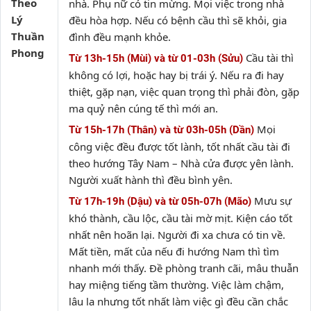
Theo
nhà. Phụ nữ có tin mừng. Mọi việc trong nhà
Lý
đều hòa hợp. Nếu có bệnh cầu thì sẽ khỏi, gia
Thuần
đình đều mạnh khỏe.
Phong
Cầu tài thì
Từ 13h-15h (Mùi) và từ 01-03h (Sửu)
không có lợi, hoặc hay bị trái ý. Nếu ra đi hay
thiệt, gặp nạn, việc quan trọng thì phải đòn, gặp
ma quỷ nên cúng tế thì mới an.
Mọi
Từ 15h-17h (Thân) và từ 03h-05h (Dần)
công việc đều được tốt lành, tốt nhất cầu tài đi
theo hướng Tây Nam – Nhà cửa được yên lành.
Người xuất hành thì đều bình yên.
Mưu sự
Từ 17h-19h (Dậu) và từ 05h-07h (Mão)
khó thành, cầu lộc, cầu tài mờ mịt. Kiện cáo tốt
nhất nên hoãn lại. Người đi xa chưa có tin về.
Mất tiền, mất của nếu đi hướng Nam thì tìm
nhanh mới thấy. Đề phòng tranh cãi, mâu thuẫn
hay miệng tiếng tầm thường. Việc làm chậm,
lâu la nhưng tốt nhất làm việc gì đều cần chắc