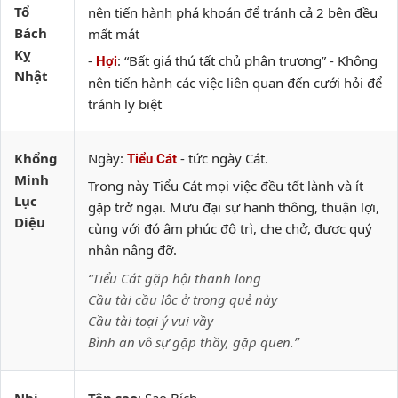
Tổ
nên tiến hành phá khoán để tránh cả 2 bên đều
Bách
mất mát
Kỵ
-
: “Bất giá thú tất chủ phân trương” - Không
Hợi
Nhật
nên tiến hành các việc liên quan đến cưới hỏi để
tránh ly biệt
Khổng
Ngày:
- tức ngày Cát.
Tiểu Cát
Minh
Trong này Tiểu Cát mọi việc đều tốt lành và ít
Lục
gặp trở ngại. Mưu đại sự hanh thông, thuận lợi,
Diệu
cùng với đó âm phúc độ trì, che chở, được quý
nhân nâng đỡ.
“Tiểu Cát gặp hội thanh long
Cầu tài cầu lộc ở trong quẻ này
Cầu tài toại ý vui vầy
Bình an vô sự gặp thầy, gặp quen.”