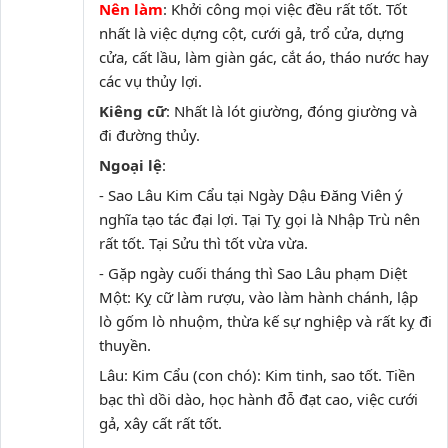
Nên làm
: Khởi công mọi việc đều rất tốt. Tốt
nhất là việc dựng cột, cưới gả, trổ cửa, dựng
cửa, cất lầu, làm giàn gác, cắt áo, tháo nước hay
các vụ thủy lợi.
Kiêng cữ
: Nhất là lót giường, đóng giường và
đi đường thủy.
Ngoại lệ
:
- Sao Lâu Kim Cẩu tại Ngày Dậu Đăng Viên ý
nghĩa tạo tác đại lợi. Tại Tỵ gọi là Nhập Trù nên
rất tốt. Tại Sửu thì tốt vừa vừa.
- Gặp ngày cuối tháng thì Sao Lâu phạm Diệt
Một: Kỵ cữ làm rượu, vào làm hành chánh, lập
lò gốm lò nhuộm, thừa kế sự nghiệp và rất kỵ đi
thuyền.
Lâu: Kim Cẩu (con chó): Kim tinh, sao tốt. Tiền
bạc thì dồi dào, học hành đỗ đạt cao, việc cưới
gả, xây cất rất tốt.