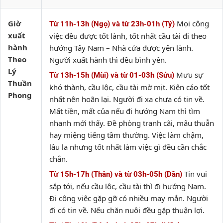
Giờ
Mọi công
Từ 11h-13h (Ngọ) và từ 23h-01h (Tý)
xuất
việc đều được tốt lành, tốt nhất cầu tài đi theo
hành
hướng Tây Nam – Nhà cửa được yên lành.
Theo
Người xuất hành thì đều bình yên.
Lý
Mưu sự
Từ 13h-15h (Mùi) và từ 01-03h (Sửu)
Thuần
khó thành, cầu lộc, cầu tài mờ mịt. Kiện cáo tốt
Phong
nhất nên hoãn lại. Người đi xa chưa có tin về.
Mất tiền, mất của nếu đi hướng Nam thì tìm
nhanh mới thấy. Đề phòng tranh cãi, mâu thuẫn
hay miệng tiếng tầm thường. Việc làm chậm,
lâu la nhưng tốt nhất làm việc gì đều cần chắc
chắn.
Tin vui
Từ 15h-17h (Thân) và từ 03h-05h (Dần)
sắp tới, nếu cầu lộc, cầu tài thì đi hướng Nam.
Đi công việc gặp gỡ có nhiều may mắn. Người
đi có tin về. Nếu chăn nuôi đều gặp thuận lợi.