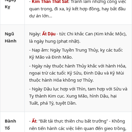
-
: Tránh làm những công việc
Kim Thần Thất Sát
Kỵ
quan trọng, đi xa, ký kết hợp đồng, hay bắt đầu
dự án lớn...
Ngũ
Ngày:
- tức Chi khắc Can (Kim khắc Mộc),
Ất Dậu
Hành
là ngày hung (phạt nhật).
- Nạp âm: Ngày Tuyền Trung Thủy, kỵ các tuổi:
Kỷ Mão và Đinh Mão.
- Ngày này thuộc hành Thủy khắc với hành Hỏa,
ngoại trừ các tuổi: Kỷ Sửu, Đinh Dậu và Kỷ Mùi
thuộc hành Hỏa không sợ Thủy.
- Ngày Dậu lục hợp với Thìn, tam hợp với Sửu và
Tỵ thành Kim cục. Xung Mão, hình Dậu, hại
Tuất, phá Tý, tuyệt Dần.
Bành
-
: “Bất tải thực thiên chu bất trưởng” - Không
Ất
Tổ
nên tiến hành các việc liên quan đến gieo trồng,