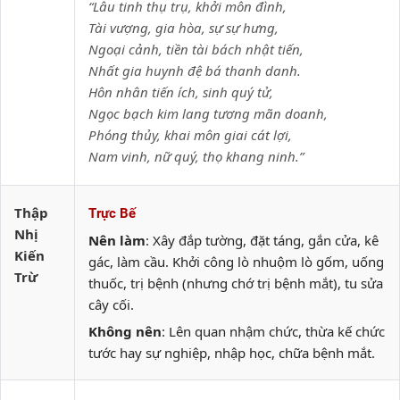
“Lâu tinh thụ trụ, khởi môn đình,
Tài vượng, gia hòa, sự sự hưng,
Ngoại cảnh, tiền tài bách nhật tiến,
Nhất gia huynh đệ bá thanh danh.
Hôn nhân tiến ích, sinh quý tử,
Ngọc bạch kim lang tương mãn doanh,
Phóng thủy, khai môn giai cát lợi,
Nam vinh, nữ quý, thọ khang ninh.”
Thập
Trực Bế
Nhị
Nên làm
: Xây đắp tường, đặt táng, gắn cửa, kê
Kiến
gác, làm cầu. Khởi công lò nhuộm lò gốm, uống
Trừ
thuốc, trị bệnh (nhưng chớ trị bệnh mắt), tu sửa
cây cối.
Không nên
: Lên quan nhậm chức, thừa kế chức
tước hay sự nghiệp, nhập học, chữa bệnh mắt.