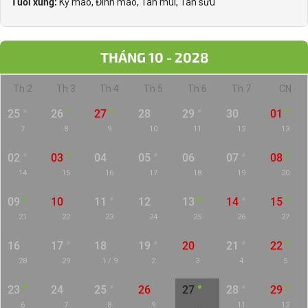
Tuổi xung:
Kỷ mão, Đinh mão, Tân mùi, Tân sửu
THÁNG 10 - 2028
Th 2
Th 3
Th 4
Th 5
Th 6
Th 7
CN
25
26
27
28
29
30
01
7
8
9
10
11
12
13
02
03
04
05
06
07
08
14
15
16
17
18
19
20
09
10
11
12
13
14
15
21
22
23
24
25
26
27
16
17
18
19
20
21
22
28
29
1 / 9
2
3
4
5
23
24
25
26
27
28
29
6
7
8
9
10
11
12