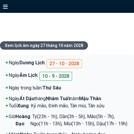
Xem lịch ngày 27 tháng 10 năm
2028
Xem lịch âm ngày 27 tháng 10 năm 2028
✦
Ngày
Dương Lịch
:
27 - 10 - 2028
✦
Ngày
Âm Lịch
:
10 - 9 - 2028
✦
Ngày trong tuần:
Thứ Sáu
✦
Ngày
Ất Dậu
tháng
Nhâm Tuất
năm
Mậu Thân
✦
Tuổi
Xung
: Kỷ mão, Đinh mão, Tân mùi, Tân sửu
✦
Giờ
Hoàng
: Tý(23h - 1h), Dần(3h - 5h), Mão(5h - 7h),
Đạo
Ngọ(11h - 13h), Mùi(13h - 15h), Dậu(17h - 19h)