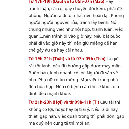
Hay
Từ 17h-19h (Dậu) và từ 05h-07h (Mão)
tranh luận, cãi cọ, gây chuyện đói kém, phải đề
phòng. Người ra đi tốt nhất nên hoãn lại. Phòng
người người nguyền rủa, tránh lây bệnh. Nói
chung những việc như hội họp, tranh luận, việc
quan,…nên tránh đi vào giờ này. Nếu bắt buộc
phải đi vào giờ này thì nên giữ miệng để hạn
ché gây ẩu đả hay cãi nhau.
Là giờ
Từ 19h-21h (Tuất) và từ 07h-09h (Thìn)
rất tốt lành, nếu đi thường gặp được may mắn.
Buôn bán, kinh doanh có lời. Người đi sắp về
nhà. Phụ nữ có tin mừng. Mọi việc trong nhà
đều hòa hợp. Nếu có bệnh cầu thì sẽ khỏi, gia
đình đều mạnh khỏe.
Cầu tài thì
Từ 21h-23h (Hợi) và từ 09h-11h (Tị)
không có lợi, hoặc hay bị trái ý. Nếu ra đi hay
thiệt, gặp nạn, việc quan trọng thì phải đòn, gặp
ma quỷ nên cúng tế thì mới an.