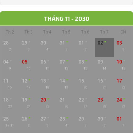
THÁNG 11 - 2030
Th 2
Th 3
Th 4
Th 5
Th 6
Th 7
CN
28
29
30
31
01
02
03
2
3
4
5
6
7
8
04
05
06
07
08
09
10
9
10
11
12
13
14
15
11
12
13
14
15
16
17
16
17
18
19
20
21
22
18
19
20
21
22
23
24
23
24
25
26
27
28
29
25
26
27
28
29
30
01
1 / 11
2
3
4
5
6
7