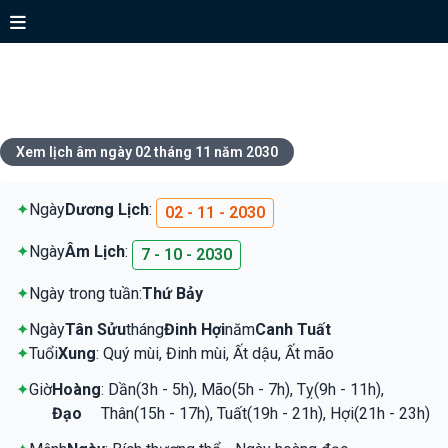
Xem lịch ngày 02 tháng 11 năm
2030
Xem lịch âm ngày 02 tháng 11 năm 2030
✦
Ngày
Dương Lịch
:
02 - 11 - 2030
✦
Ngày
Âm Lịch
:
7 - 10 - 2030
✦
Ngày trong tuần:
Thứ Bảy
✦
Ngày
Tân Sửu
tháng
Đinh Hợi
năm
Canh Tuất
✦
Tuổi
Xung
: Quý mùi, Đinh mùi, Ất dậu, Ất mão
✦
Giờ
Hoàng
: Dần(3h - 5h), Mão(5h - 7h), Tỵ(9h - 11h),
Đạo
Thân(15h - 17h), Tuất(19h - 21h), Hợi(21h - 23h)