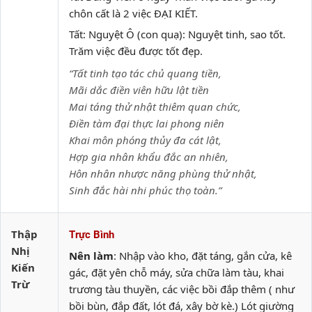
chôn cất là 2 việc ĐẠI KIẾT.
Tất: Nguyệt Ô (con quạ): Nguyệt tinh, sao tốt.
Trăm việc đều được tốt đẹp.
“Tất tinh tạo tác chủ quang tiền,
Mãi dắc điền viên hữu lật tiền
Mai táng thử nhật thiêm quan chức,
Điền tàm đại thực lai phong niên
Khai môn phóng thủy đa cát lật,
Hợp gia nhân khẩu đắc an nhiên,
Hôn nhân nhược năng phùng thử nhật,
Sinh đắc hài nhi phúc thọ toàn.”
Thập
Trực Bình
Nhị
Nên làm
: Nhập vào kho, đặt táng, gắn cửa, kê
Kiến
gác, đặt yên chỗ máy, sửa chữa làm tàu, khai
Trừ
trương tàu thuyền, các việc bồi đắp thêm ( như
bồi bùn, đắp đất, lót đá, xây bờ kè.) Lót giường