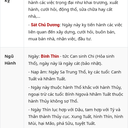
Kỵ
hành các việc trọng đại như khai trương, xuất
hành, cưới hỏi, động thổ, sửa chữa hay cất
nhà,...
-
: Ngày này kỵ tiến hành các việc
Sát Chủ Dương
liên quan đến xây dựng, cưới hỏi, buôn bán,
mua bán nhà, nhận việc, đầu tư.
Ngũ
Ngày:
- tức Can sinh Chi (Hỏa sinh
Bính Thìn
Hành
Thổ), ngày này là ngày cát (bảo nhật).
- Nạp âm: Ngày Sa Trung Thổ, kỵ các tuổi: Canh
Tuất và Nhâm Tuất.
- Ngày này thuộc hành Thổ khắc với hành Thủy,
ngoại trừ các tuổi: Bính Ngọvà Nhâm Tuất thuộc
hành Thủy không sợ Thổ.
- Ngày Thìn lục hợp với Dậu, tam hợp với Tý và
Thân thành Thủy cục. Xung Tuất, hình Thìn, hình
Mùi, hại Mão, phá Sửu, tuyệt Tuất.