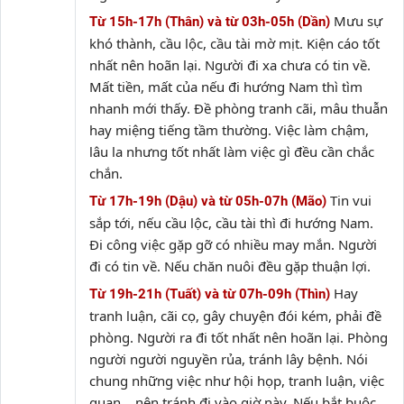
Mưu sự
Từ 15h-17h (Thân) và từ 03h-05h (Dần)
khó thành, cầu lộc, cầu tài mờ mịt. Kiện cáo tốt
nhất nên hoãn lại. Người đi xa chưa có tin về.
Mất tiền, mất của nếu đi hướng Nam thì tìm
nhanh mới thấy. Đề phòng tranh cãi, mâu thuẫn
hay miệng tiếng tầm thường. Việc làm chậm,
lâu la nhưng tốt nhất làm việc gì đều cần chắc
chắn.
Tin vui
Từ 17h-19h (Dậu) và từ 05h-07h (Mão)
sắp tới, nếu cầu lộc, cầu tài thì đi hướng Nam.
Đi công việc gặp gỡ có nhiều may mắn. Người
đi có tin về. Nếu chăn nuôi đều gặp thuận lợi.
Hay
Từ 19h-21h (Tuất) và từ 07h-09h (Thìn)
tranh luận, cãi cọ, gây chuyện đói kém, phải đề
phòng. Người ra đi tốt nhất nên hoãn lại. Phòng
người người nguyền rủa, tránh lây bệnh. Nói
chung những việc như hội họp, tranh luận, việc
quan,…nên tránh đi vào giờ này. Nếu bắt buộc