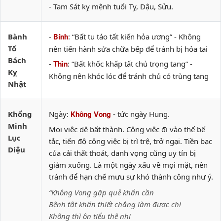
- Tam Sát kỵ mệnh tuổi Tỵ, Dậu, Sửu.
Bành
-
: “Bất tu táo tất kiến hỏa ương” - Không
Bính
Tổ
nên tiến hành sửa chữa bếp để tránh bị hỏa tai
Bách
-
: “Bất khốc khấp tất chủ trọng tang” -
Thìn
Kỵ
Không nên khóc lóc để tránh chủ có trùng tang
Nhật
Khổng
Ngày:
- tức ngày Hung.
Không Vong
Minh
Mọi việc dễ bất thành. Công việc đi vào thế bế
Lục
tắc, tiến độ công việc bị trì trệ, trở ngại. Tiền bạc
Diệu
của cải thất thoát, danh vọng cũng uy tín bị
giảm xuống. Là một ngày xấu về mọi mặt, nên
tránh để hạn chế mưu sự khó thành công như ý.
“Không Vong gặp quẻ khẩn cần
Bệnh tật khẩn thiết chẳng làm được chi
Không thì ôn tiểu thê nhi