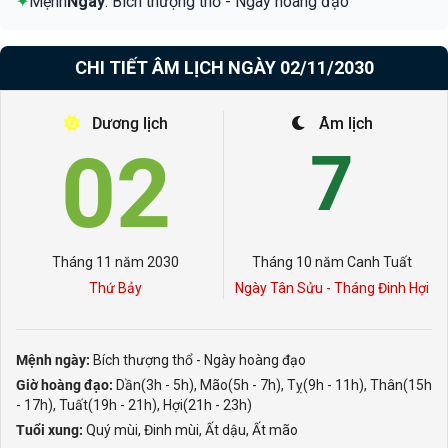
✦
Mệnh
Ngày
: Bích thượng thổ - Ngày hoàng đạo
CHI TIẾT ÂM LỊCH NGÀY 02/11/2030
Dương lịch
Âm lịch
02
7
Tháng 11 năm 2030
Tháng 10 năm Canh Tuất
Thứ Bảy
Ngày Tân Sửu - Tháng Đinh Hợi
Mệnh ngày:
Bích thượng thổ - Ngày hoàng đạo
Giờ hoàng đạo:
Dần(3h - 5h), Mão(5h - 7h), Tỵ(9h - 11h), Thân(15h
- 17h), Tuất(19h - 21h), Hợi(21h - 23h)
Tuổi xung:
Quý mùi, Đinh mùi, Ất dậu, Ất mão