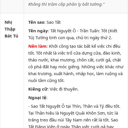
Không thì trộm cắp phân ly bất tường.”
Nhị
Tên sao
: Sao Tất
Thập
Tên ngày
: Tất Nguyệt Ô - Trần Tuấn: Tốt (Kiết
Bát Tú
Tú) Tướng tinh con quạ, chủ trị ngày thứ 2.
Nên làm
: Khởi công tạo tác bất kể việc chi đều
tốt. Tốt nhất là việc trổ cửa dựng cửa, đào kinh,
tháo nước, khai mương, chôn cất, cưới gả, chặt
cỏ phá đất hay móc giếng. Những việc khác như
khai trương, xuất hành, nhập học, làm ruộng và
nuôi tằm cũng tốt.
Kiêng cữ
: Việc đi thuyền.
Ngoại lệ
:
- Sao Tất Nguyệt Ô tại Thìn, Thân và Tý đều tốt.
Tại Thân hiệu là Nguyệt Quải Khôn Sơn, tức là
trăng treo đầu núi Tây Nam nên rất là tốt. Sao
Tất Đăng Viên ở ngày Thân việc cưới gả hay