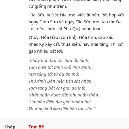
cữ giống như trên).
- Tại Sửu là Đắc Địa, mọi việc ắt nên. Rất hợp với
ngày Đinh Sửu và ngày Tân Sửu mọi tạo tác Đại
Lợi, nếu chôn cất Phú Quý song toàn.
Chủy: Hỏa Hầu (con khỉ): Hỏa tinh, sao xấu.
Khắc Kỵ xây cất, thưa kiện, hay mai táng. Thi cử
gặp nhiều bất lợi.
“Chủy tinh tạo tác hữu đồ hình,
Tam niên tất đinh chủ linh đinh,
Mai táng tốt tử đa do thử,
Thủ định Dần niên tiện sát nhân.
Tam tang bất chỉ giai do thử,
Nhất nhân dược độc nhị nhân thân.
Gia môn điền địa giai thoán bại,
Thương khố kim tiền hóa tác cần.”
Thập
Trực Bế