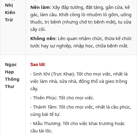
Nhị
Nên làm
: Xây đắp tường, đặt táng, gắn cửa, kê
Kiến
gác, làm cầu. Khởi công lò nhuộm lò gốm, uống
Trừ
thuốc, trị bệnh (nhưng chớ trị bệnh mắt), tu sửa
cây cối.
Không nên
: Lên quan nhậm chức, thừa kế chức
tước hay sự nghiệp, nhập học, chữa bệnh mắt.
Ngọc
:
Sao tốt
Hạp
- Sinh Khí (Trực Khai): Tốt cho mọi việc, nhất là
Thông
việc làm nhà, sửa nhà, động thổ và gieo trồng
Thư
cây.
- Thiên Phúc: Tốt cho mọi việc.
- Thánh Tâm: Tốt cho mọi việc, nhất là cầu phúc,
cúng bái tế tự.
- Mẫu Thương: Tốt cho việc khai trương hoặc
cầu tài lộc.