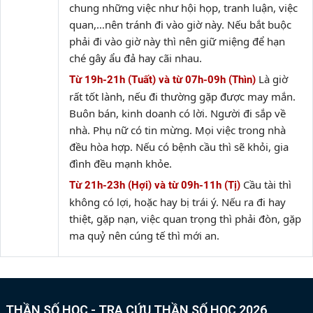
chung những việc như hội họp, tranh luận, việc
quan,…nên tránh đi vào giờ này. Nếu bắt buộc
phải đi vào giờ này thì nên giữ miệng để hạn
ché gây ẩu đả hay cãi nhau.
Là giờ
Từ 19h-21h (Tuất) và từ 07h-09h (Thìn)
rất tốt lành, nếu đi thường gặp được may mắn.
Buôn bán, kinh doanh có lời. Người đi sắp về
nhà. Phụ nữ có tin mừng. Mọi việc trong nhà
đều hòa hợp. Nếu có bệnh cầu thì sẽ khỏi, gia
đình đều mạnh khỏe.
Cầu tài thì
Từ 21h-23h (Hợi) và từ 09h-11h (Tị)
không có lợi, hoặc hay bị trái ý. Nếu ra đi hay
thiệt, gặp nạn, việc quan trọng thì phải đòn, gặp
ma quỷ nên cúng tế thì mới an.
THẦN SỐ HỌC - TRA CỨU THẦN SỐ HỌC 2026