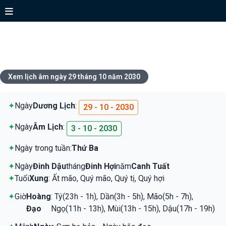
Xem lịch ngày 29 tháng 10 năm
2030
Xem lịch âm ngày 29 tháng 10 năm 2030
✦
Ngày
Dương Lịch
:
29 - 10 - 2030
✦
Ngày
Âm Lịch
:
3 - 10 - 2030
✦
Ngày trong tuần:
Thứ Ba
✦
Ngày
Đinh Dậu
tháng
Đinh Hợi
năm
Canh Tuất
✦
Tuổi
Xung
: Ất mão, Quý mão, Quý tị, Quý hợi
✦
Giờ
Hoàng
: Tý(23h - 1h), Dần(3h - 5h), Mão(5h - 7h),
Đạo
Ngọ(11h - 13h), Mùi(13h - 15h), Dậu(17h - 19h)