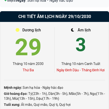
✦
Mệnh
Ngày
: Sơn hạ hỏa - Ngày hắc đạo
CHI TIẾT ÂM LỊCH NGÀY 29/10/2030
Dương lịch
Âm lịch
29
3
Tháng 10 năm 2030
Tháng 10 năm Canh Tuất
Thứ Ba
Ngày Đinh Dậu - Tháng Đinh Hợi
Mệnh ngày:
Sơn hạ hỏa - Ngày hắc đạo
Giờ hoàng đạo:
Tý(23h - 1h), Dần(3h - 5h), Mão(5h - 7h), Ngọ(11h -
13h), Mùi(13h - 15h), Dậu(17h - 19h)
Tuổi xung:
Ất mão, Quý mão, Quý tị, Quý hợi