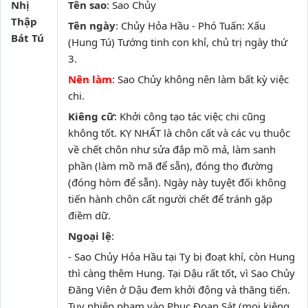
Nhị
Tên sao
: Sao Chủy
Thập
Tên ngày
: Chủy Hỏa Hầu - Phó Tuấn: Xấu
Bát Tú
(Hung Tú) Tướng tinh con khỉ, chủ trị ngày thứ
3.
Nên làm
: Sao Chủy không nên làm bất kỳ việc
chi.
Kiêng cữ
: Khởi công tạo tác việc chi cũng
không tốt. KỴ NHẤT là chôn cất và các vụ thuộc
về chết chôn như sửa đắp mồ mả, làm sanh
phần (làm mồ mã để sẵn), đóng thọ đường
(đóng hòm để sẵn). Ngày này tuyệt đối không
tiến hành chôn cất người chết để tránh gặp
điềm dữ.
Ngoại lệ
:
- Sao Chủy Hỏa Hầu tại Tỵ bị đoạt khí, còn Hung
thì càng thêm Hung. Tại Dậu rất tốt, vì Sao Chủy
Đăng Viên ở Dậu đem khởi động và thăng tiến.
Tuy nhiên phạm vào Phục Đoạn Sát (mọi kiêng