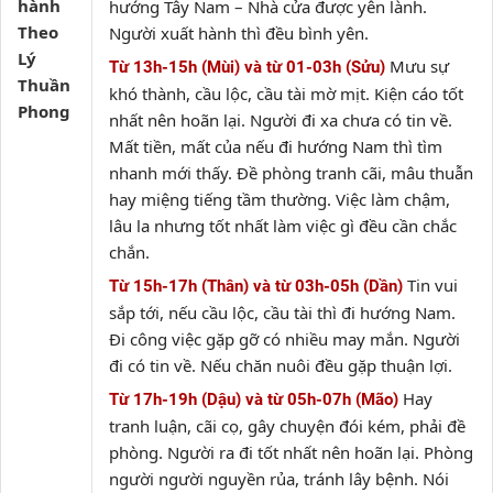
hành
hướng Tây Nam – Nhà cửa được yên lành.
Theo
Người xuất hành thì đều bình yên.
Lý
Mưu sự
Từ 13h-15h (Mùi) và từ 01-03h (Sửu)
Thuần
khó thành, cầu lộc, cầu tài mờ mịt. Kiện cáo tốt
Phong
nhất nên hoãn lại. Người đi xa chưa có tin về.
Mất tiền, mất của nếu đi hướng Nam thì tìm
nhanh mới thấy. Đề phòng tranh cãi, mâu thuẫn
hay miệng tiếng tầm thường. Việc làm chậm,
lâu la nhưng tốt nhất làm việc gì đều cần chắc
chắn.
Tin vui
Từ 15h-17h (Thân) và từ 03h-05h (Dần)
sắp tới, nếu cầu lộc, cầu tài thì đi hướng Nam.
Đi công việc gặp gỡ có nhiều may mắn. Người
đi có tin về. Nếu chăn nuôi đều gặp thuận lợi.
Hay
Từ 17h-19h (Dậu) và từ 05h-07h (Mão)
tranh luận, cãi cọ, gây chuyện đói kém, phải đề
phòng. Người ra đi tốt nhất nên hoãn lại. Phòng
người người nguyền rủa, tránh lây bệnh. Nói