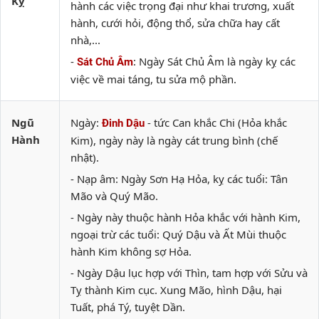
Kỵ
hành các việc trọng đại như khai trương, xuất
hành, cưới hỏi, động thổ, sửa chữa hay cất
nhà,...
-
: Ngày Sát Chủ Âm là ngày kỵ các
Sát Chủ Âm
việc về mai táng, tu sửa mộ phần.
Ngũ
Ngày:
- tức Can khắc Chi (Hỏa khắc
Đinh Dậu
Hành
Kim), ngày này là ngày cát trung bình (chế
nhật).
- Nạp âm: Ngày Sơn Hạ Hỏa, kỵ các tuổi: Tân
Mão và Quý Mão.
- Ngày này thuộc hành Hỏa khắc với hành Kim,
ngoại trừ các tuổi: Quý Dậu và Ất Mùi thuộc
hành Kim không sợ Hỏa.
- Ngày Dậu lục hợp với Thìn, tam hợp với Sửu và
Tỵ thành Kim cục. Xung Mão, hình Dậu, hại
Tuất, phá Tý, tuyệt Dần.