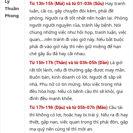
Lý
Hay tranh
Từ 13h-15h (Mùi) và từ 01-03h (Sửu)
Thuần
luận, cãi cọ, gây chuyện đói kém, phải đề
Phong
phòng. Người ra đi tốt nhất nên hoãn lại. Phòng
người người nguyền rủa, tránh lây bệnh. Nói
chung những việc như hội họp, tranh luận, việc
quan,…nên tránh đi vào giờ này. Nếu bắt buộc
phải đi vào giờ này thì nên giữ miệng để hạn
ché gây ẩu đả hay cãi nhau.
Là giờ
Từ 15h-17h (Thân) và từ 03h-05h (Dần)
rất tốt lành, nếu đi thường gặp được may mắn.
Buôn bán, kinh doanh có lời. Người đi sắp về
nhà. Phụ nữ có tin mừng. Mọi việc trong nhà
đều hòa hợp. Nếu có bệnh cầu thì sẽ khỏi, gia
đình đều mạnh khỏe.
Cầu tài
Từ 17h-19h (Dậu) và từ 05h-07h (Mão)
thì không có lợi, hoặc hay bị trái ý. Nếu ra đi hay
thiệt, gặp nạn, việc quan trọng thì phải đòn, gặp
ma quỷ nên cúng tế thì mới an.