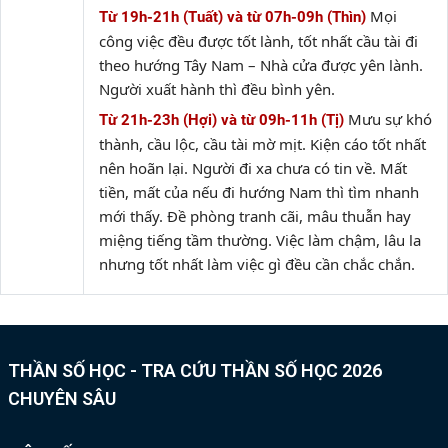
Mọi
Từ 19h-21h (Tuất) và từ 07h-09h (Thìn)
công việc đều được tốt lành, tốt nhất cầu tài đi
theo hướng Tây Nam – Nhà cửa được yên lành.
Người xuất hành thì đều bình yên.
Mưu sự khó
Từ 21h-23h (Hợi) và từ 09h-11h (Tị)
thành, cầu lộc, cầu tài mờ mịt. Kiện cáo tốt nhất
nên hoãn lại. Người đi xa chưa có tin về. Mất
tiền, mất của nếu đi hướng Nam thì tìm nhanh
mới thấy. Đề phòng tranh cãi, mâu thuẫn hay
miệng tiếng tầm thường. Việc làm chậm, lâu la
nhưng tốt nhất làm việc gì đều cần chắc chắn.
THẦN SỐ HỌC - TRA CỨU THẦN SỐ HỌC 2026
CHUYÊN SÂU