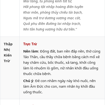
Mai táng, tu phòng kinh tốt tử,
Hốt phong tật nhập hoàng điên tuyền
Khai môn, phóng thủy chiêu tài bạch,
Ngưu mã trư dương vượng mạc cát,
Quả phụ điền đường lai nhập trạch,
Nhi tôn hưng vượng hữu dư tiền.”
Thập
Trực Trừ
Nhị
Nên làm
: Động đất, ban nền đắp nền, thờ cúng
Kiến
Táo Thần, cầu thầy chữa bệnh bằng cách mổ xẻ
Trừ
hay châm cứu, bốc thuốc, xả tang, khởi công
làm lò nhuộm lò gốm, nữ nhân khởi đầu uống
thuốc chữa bệnh.
Chú ý
: Đẻ con nhằm ngày này khó nuôi, nên
làm Âm Đức cho con, nam nhân kỵ khởi đầu
uống thuốc.