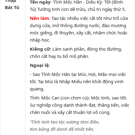
Thập
Tên ngày
: Tỉnh Mộc Hãn - Diêu Kỳ: Tốt (Bình
Bát Tú
Tú) Tướng tinh con dê trừu, chủ trị ngày thứ 5.
Nên làm
: Tạo tác nhiều việc rất tốt như trổ cửa
dựng cửa, mở thông đường nước, đào mương
móc giếng, đi thuyền, xây cất, nhậm chức hoặc
nhập học.
Kiêng cữ
: Làm sanh phần, đóng thọ đường,
chôn cất hay tu bổ mộ phần.
Ngoại lệ
:
- Sao Tỉnh Mộc Hãn tại Mùi, Hợi, Mão mọi việc
tốt. Tại Mùi là Nhập Miếu nên khởi động vinh
quang.
Tỉnh: Mộc Can (con chim cú): Mộc tinh, sao tốt.
Sự nghiệp công danh thành đạt, thăng tiến, việc
chăn nuôi và xây cất thuận lợi vô cùng.
“Tỉnh tinh tạo tác vượng tàm điền,
Kim bảng đề danh đệ nhất tiên,