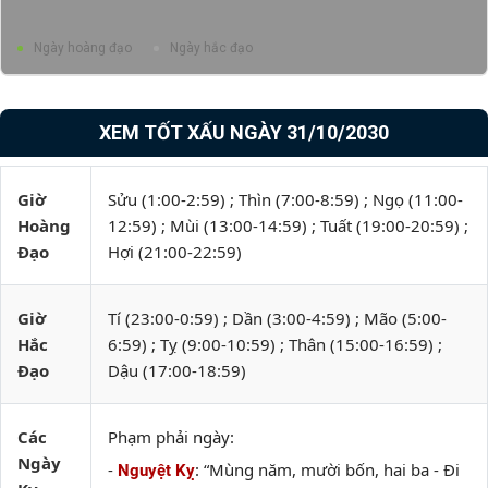
Ngày hoàng đạo
Ngày hắc đạo
XEM TỐT XẤU NGÀY 31/10/2030
Giờ
Sửu (1:00-2:59) ; Thìn (7:00-8:59) ; Ngọ (11:00-
Hoàng
12:59) ; Mùi (13:00-14:59) ; Tuất (19:00-20:59) ;
Đạo
Hợi (21:00-22:59)
Giờ
Tí (23:00-0:59) ; Dần (3:00-4:59) ; Mão (5:00-
Hắc
6:59) ; Tỵ (9:00-10:59) ; Thân (15:00-16:59) ;
Đạo
Dậu (17:00-18:59)
Các
Phạm phải ngày:
Ngày
-
: “Mùng năm, mười bốn, hai ba - Đi
Nguyệt Kỵ