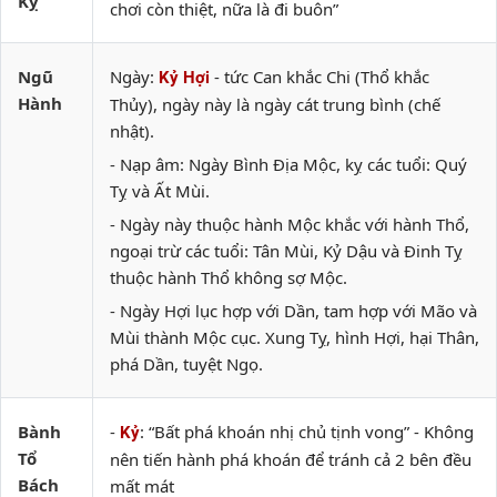
Kỵ
chơi còn thiệt, nữa là đi buôn”
Ngũ
Ngày:
- tức Can khắc Chi (Thổ khắc
Kỷ Hợi
Hành
Thủy), ngày này là ngày cát trung bình (chế
nhật).
- Nạp âm: Ngày Bình Địa Mộc, kỵ các tuổi: Quý
Tỵ và Ất Mùi.
- Ngày này thuộc hành Mộc khắc với hành Thổ,
ngoại trừ các tuổi: Tân Mùi, Kỷ Dậu và Đinh Tỵ
thuộc hành Thổ không sợ Mộc.
- Ngày Hợi lục hợp với Dần, tam hợp với Mão và
Mùi thành Mộc cục. Xung Tỵ, hình Hợi, hại Thân,
phá Dần, tuyệt Ngọ.
Bành
-
: “Bất phá khoán nhị chủ tịnh vong” - Không
Kỷ
Tổ
nên tiến hành phá khoán để tránh cả 2 bên đều
Bách
mất mát