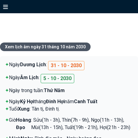
Xem lịch ngày 31 tháng 10 năm
2030
Xem lịch âm ngày 31 tháng 10 năm 2030
✦
Ngày
Dương Lịch
:
31 - 10 - 2030
✦
Ngày
Âm Lịch
:
5 - 10 - 2030
✦
Ngày trong tuần:
Thứ Năm
✦
Ngày
Kỷ Hợi
tháng
Đinh Hợi
năm
Canh Tuất
✦
Tuổi
Xung
: Tân tị, Đinh tị.
✦
Giờ
Hoàng
: Sửu(1h - 3h), Thìn(7h - 9h), Ngọ(11h - 13h),
Đạo
Mùi(13h - 15h), Tuất(19h - 21h), Hợi(21h - 23h)