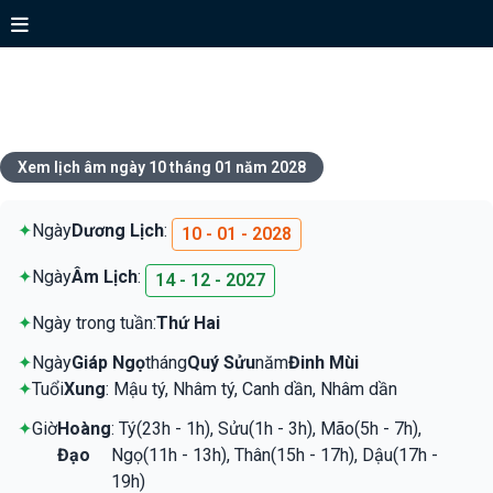
Xem lịch ngày 10 tháng 01 năm
2028
Xem lịch âm ngày 10 tháng 01 năm 2028
✦
Ngày
Dương Lịch
:
10 - 01 - 2028
✦
Ngày
Âm Lịch
:
14 - 12 - 2027
✦
Ngày trong tuần:
Thứ Hai
✦
Ngày
Giáp Ngọ
tháng
Quý Sửu
năm
Đinh Mùi
✦
Tuổi
Xung
: Mậu tý, Nhâm tý, Canh dần, Nhâm dần
✦
Giờ
Hoàng
: Tý(23h - 1h), Sửu(1h - 3h), Mão(5h - 7h),
Đạo
Ngọ(11h - 13h), Thân(15h - 17h), Dậu(17h -
19h)