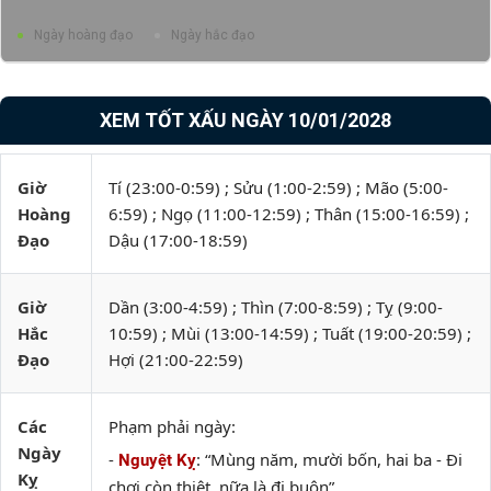
Ngày hoàng đạo
Ngày hắc đạo
XEM TỐT XẤU NGÀY 10/01/2028
Giờ
Tí (23:00-0:59) ; Sửu (1:00-2:59) ; Mão (5:00-
Hoàng
6:59) ; Ngọ (11:00-12:59) ; Thân (15:00-16:59) ;
Đạo
Dậu (17:00-18:59)
Giờ
Dần (3:00-4:59) ; Thìn (7:00-8:59) ; Tỵ (9:00-
Hắc
10:59) ; Mùi (13:00-14:59) ; Tuất (19:00-20:59) ;
Đạo
Hợi (21:00-22:59)
Các
Phạm phải ngày:
Ngày
-
: “Mùng năm, mười bốn, hai ba - Đi
Nguyệt Kỵ
Kỵ
chơi còn thiệt, nữa là đi buôn”