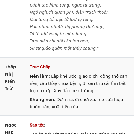
Cánh tao hình tụng, ngục tù trung,
Ngỗ nghịch quan phi, điền trạch thoái,
Mai táng tốt bộc tử tương tòng.
Hôn nhân nhược thị phùng thử nhật,
Tử tử nhi vong tự mãn hung.
Tam niên chi nội liên tạo họa,
Sự sự giáo quân một thủy chung.”
Thập
Trực Chấp
Nhị
Nên làm
: Lập khế ước, giao dịch, động thổ san
Kiến
nền, cầu thầy chữa bệnh, đi săn thú cá, tìm bắt
Trừ
trộm cướp. Xây đắp nền-tường.
Không nên
: Dời nhà, đi chơi xa, mở cửa hiệu
buôn bán, xuất tiền của.
Ngọc
:
Sao tốt
Hạp