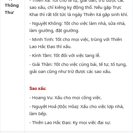
- Thiên Xá: Tốt cho tế tự, giải oan, trừ được các
Thông
sao xấu, chỉ kiêng kỵ động thổ. Nếu gặp Trực
Thư
Khai thì rất tốt tức là ngày Thiên Xá gặp sinh khí.
- Nguyệt Không: Tốt cho việc làm nhà, sửa nhà,
làm giường, đặt giường.
- Minh Tinh: Tốt cho mọi việc, trùng với Thiên
Lao Hắc Đạo thì xấu.
- Kính Tâm: Tốt đối với việc tang lễ.
- Giải Thần: Tốt cho việc cúng bái, tế tự, tố tụng,
giải oan cũng như trừ được các sao xấu.
:
Sao xấu
- Hoang Vu: Xấu cho mọi công việc.
- Nguyệt Hoả (Độc Hỏa): Xấu cho việc lợp nhà,
làm bếp.
- Thiên Lao Hắc Đạo: Kỵ mọi việc đại sự.