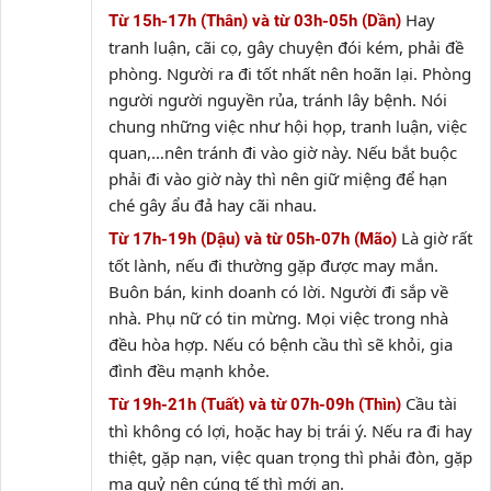
Hay
Từ 15h-17h (Thân) và từ 03h-05h (Dần)
tranh luận, cãi cọ, gây chuyện đói kém, phải đề
phòng. Người ra đi tốt nhất nên hoãn lại. Phòng
người người nguyền rủa, tránh lây bệnh. Nói
chung những việc như hội họp, tranh luận, việc
quan,…nên tránh đi vào giờ này. Nếu bắt buộc
phải đi vào giờ này thì nên giữ miệng để hạn
ché gây ẩu đả hay cãi nhau.
Là giờ rất
Từ 17h-19h (Dậu) và từ 05h-07h (Mão)
tốt lành, nếu đi thường gặp được may mắn.
Buôn bán, kinh doanh có lời. Người đi sắp về
nhà. Phụ nữ có tin mừng. Mọi việc trong nhà
đều hòa hợp. Nếu có bệnh cầu thì sẽ khỏi, gia
đình đều mạnh khỏe.
Cầu tài
Từ 19h-21h (Tuất) và từ 07h-09h (Thìn)
thì không có lợi, hoặc hay bị trái ý. Nếu ra đi hay
thiệt, gặp nạn, việc quan trọng thì phải đòn, gặp
ma quỷ nên cúng tế thì mới an.