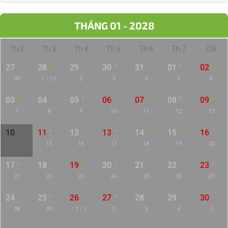
THÁNG 01 - 2028
Th 2
Th 3
Th 4
Th 5
Th 6
Th 7
CN
27
28
29
30
31
01
02
30
1 / 12
2
3
4
5
6
03
04
05
06
07
08
09
7
8
9
10
11
12
13
10
11
12
13
14
15
16
14
15
16
17
18
19
20
17
18
19
20
21
22
23
21
22
23
24
25
26
27
24
25
26
27
28
29
30
28
29
1 / 1
2
3
4
5