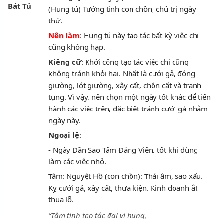
Bát Tú
(Hung tú) Tướng tinh con chồn, chủ trị ngày
thứ.
Nên làm
: Hung tú này tạo tác bất kỳ việc chi
cũng không hạp.
Kiêng cữ
: Khởi công tạo tác việc chi cũng
không tránh khỏi hại. Nhất là cưới gả, đóng
giường, lót giường, xây cất, chôn cất và tranh
tụng. Vì vậy, nên chọn một ngày tốt khác để tiến
hành các việc trên, đặc biệt tránh cưới gả nhằm
ngày này.
Ngoại lệ
:
- Ngày Dần Sao Tâm Đăng Viên, tốt khi dùng
làm các việc nhỏ.
Tâm: Nguyệt Hồ (con chồn): Thái âm, sao xấu.
Kỵ cưới gả, xây cất, thưa kiện. Kinh doanh ắt
thua lỗ.
“Tâm tinh tạo tác đại vi hung,