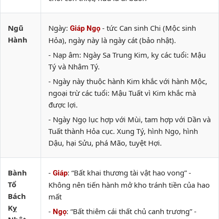
Ngũ
Ngày:
- tức Can sinh Chi (Mộc sinh
Giáp Ngọ
Hành
Hỏa), ngày này là ngày cát (bảo nhật).
- Nạp âm: Ngày Sa Trung Kim, kỵ các tuổi: Mậu
Tý và Nhâm Tý.
- Ngày này thuộc hành Kim khắc với hành Mộc,
ngoại trừ các tuổi: Mậu Tuất vì Kim khắc mà
được lợi.
- Ngày Ngọ lục hợp với Mùi, tam hợp với Dần và
Tuất thành Hỏa cục. Xung Tý, hình Ngọ, hình
Dậu, hại Sửu, phá Mão, tuyệt Hợi.
Bành
-
: “Bất khai thương tài vật hao vong” -
Giáp
Tổ
Không nên tiến hành mở kho tránh tiền của hao
Bách
mất
Kỵ
-
: “Bất thiêm cái thất chủ canh trương” -
Ngọ