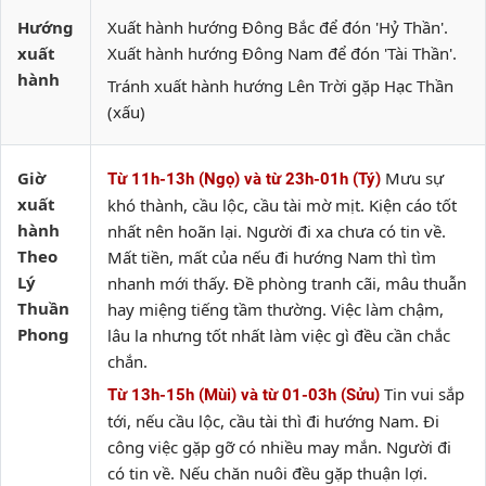
Hướng
Xuất hành hướng Đông Bắc để đón 'Hỷ Thần'.
xuất
Xuất hành hướng Đông Nam để đón 'Tài Thần'.
hành
Tránh xuất hành hướng Lên Trời gặp Hạc Thần
(xấu)
Giờ
Mưu sự
Từ 11h-13h (Ngọ) và từ 23h-01h (Tý)
xuất
khó thành, cầu lộc, cầu tài mờ mịt. Kiện cáo tốt
hành
nhất nên hoãn lại. Người đi xa chưa có tin về.
Theo
Mất tiền, mất của nếu đi hướng Nam thì tìm
Lý
nhanh mới thấy. Đề phòng tranh cãi, mâu thuẫn
Thuần
hay miệng tiếng tầm thường. Việc làm chậm,
Phong
lâu la nhưng tốt nhất làm việc gì đều cần chắc
chắn.
Tin vui sắp
Từ 13h-15h (Mùi) và từ 01-03h (Sửu)
tới, nếu cầu lộc, cầu tài thì đi hướng Nam. Đi
công việc gặp gỡ có nhiều may mắn. Người đi
có tin về. Nếu chăn nuôi đều gặp thuận lợi.