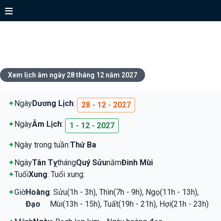
Xem lịch ngày 28 tháng 12 năm
2027
Xem lịch âm ngày 28 tháng 12 năm 2027
✦
Ngày
Dương Lịch
:
28 - 12 - 2027
✦
Ngày
Âm Lịch
:
1 - 12 - 2027
✦
Ngày trong tuần:
Thứ Ba
✦
Ngày
Tân Tỵ
tháng
Quý Sửu
năm
Đinh Mùi
✦
Tuổi
Xung
: Tuổi xung:
✦
Giờ
Hoàng
: Sửu(1h - 3h), Thìn(7h - 9h), Ngọ(11h - 13h),
Đạo
Mùi(13h - 15h), Tuất(19h - 21h), Hợi(21h - 23h)