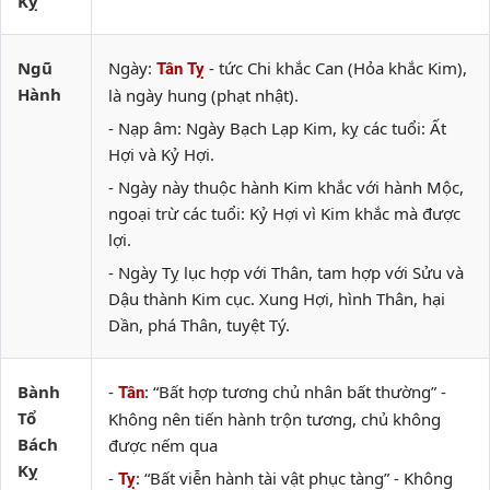
Kỵ
Ngũ
Ngày:
- tức Chi khắc Can (Hỏa khắc Kim),
Tân Tỵ
Hành
là ngày hung (phạt nhật).
- Nạp âm: Ngày Bạch Lạp Kim, kỵ các tuổi: Ất
Hợi và Kỷ Hợi.
- Ngày này thuộc hành Kim khắc với hành Mộc,
ngoại trừ các tuổi: Kỷ Hợi vì Kim khắc mà được
lợi.
- Ngày Tỵ lục hợp với Thân, tam hợp với Sửu và
Dậu thành Kim cục. Xung Hợi, hình Thân, hại
Dần, phá Thân, tuyệt Tý.
Bành
-
: “Bất hợp tương chủ nhân bất thường” -
Tân
Tổ
Không nên tiến hành trộn tương, chủ không
Bách
được nếm qua
Kỵ
-
: “Bất viễn hành tài vật phục tàng” - Không
Tỵ