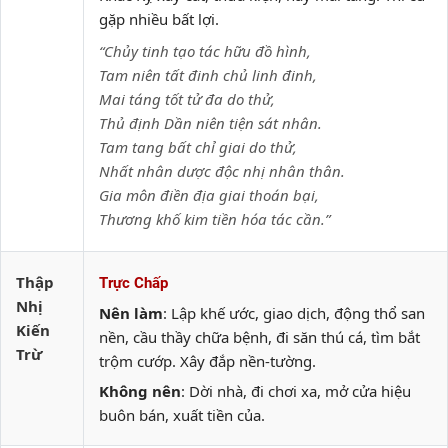
gặp nhiều bất lợi.
“Chủy tinh tạo tác hữu đồ hình,
Tam niên tất đinh chủ linh đinh,
Mai táng tốt tử đa do thử,
Thủ định Dần niên tiện sát nhân.
Tam tang bất chỉ giai do thử,
Nhất nhân dược độc nhị nhân thân.
Gia môn điền địa giai thoán bại,
Thương khố kim tiền hóa tác cần.”
Thập
Trực Chấp
Nhị
Nên làm
: Lập khế ước, giao dịch, động thổ san
Kiến
nền, cầu thầy chữa bệnh, đi săn thú cá, tìm bắt
Trừ
trộm cướp. Xây đắp nền-tường.
Không nên
: Dời nhà, đi chơi xa, mở cửa hiệu
buôn bán, xuất tiền của.