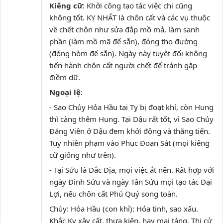
Kiêng cữ
: Khởi công tạo tác việc chi cũng
không tốt. KỴ NHẤT là chôn cất và các vụ thuộc
về chết chôn như sửa đắp mồ mả, làm sanh
phần (làm mồ mã để sẵn), đóng thọ đường
(đóng hòm để sẵn). Ngày này tuyệt đối không
tiến hành chôn cất người chết để tránh gặp
điềm dữ.
Ngoại lệ
:
- Sao Chủy Hỏa Hầu tại Tỵ bị đoạt khí, còn Hung
thì càng thêm Hung. Tại Dậu rất tốt, vì Sao Chủy
Đăng Viên ở Dậu đem khởi động và thăng tiến.
Tuy nhiên phạm vào Phục Đoạn Sát (mọi kiêng
cữ giống như trên).
- Tại Sửu là Đắc Địa, mọi việc ắt nên. Rất hợp với
ngày Đinh Sửu và ngày Tân Sửu mọi tạo tác Đại
Lợi, nếu chôn cất Phú Quý song toàn.
Chủy: Hỏa Hầu (con khỉ): Hỏa tinh, sao xấu.
Khắc Kỵ xây cất, thưa kiện, hay mai táng. Thi cử