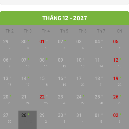
THÁNG 12 - 2027
Th 2
Th 3
Th 4
Th 5
Th 6
Th 7
CN
29
30
01
02
03
04
05
2
3
4
5
6
7
8
06
07
08
09
10
11
12
9
10
11
12
13
14
15
13
14
15
16
17
18
19
16
17
18
19
20
21
22
20
21
22
23
24
25
26
23
24
25
26
27
28
29
27
28
29
30
31
01
02
30
1 / 12
2
3
4
5
6