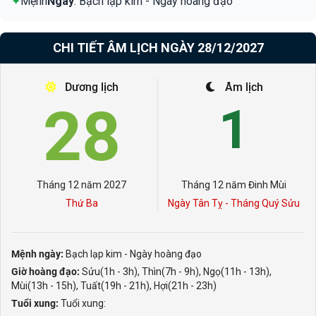
✦
Mệnh
Ngày
: Bạch lạp kim - Ngày hoàng đạo
CHI TIẾT ÂM LỊCH NGÀY 28/12/2027
Dương lịch
Âm lịch
28
1
Tháng 12 năm 2027
Tháng 12 năm Đinh Mùi
Thứ Ba
Ngày Tân Tỵ - Tháng Quý Sửu
Mệnh ngày:
Bạch lạp kim - Ngày hoàng đạo
Giờ hoàng đạo:
Sửu(1h - 3h), Thìn(7h - 9h), Ngọ(11h - 13h),
Mùi(13h - 15h), Tuất(19h - 21h), Hợi(21h - 23h)
Tuổi xung:
Tuổi xung: