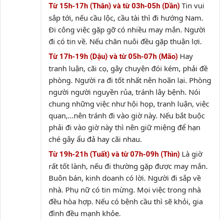
Tin vui
Từ 15h-17h (Thân) và từ 03h-05h (Dần)
sắp tới, nếu cầu lộc, cầu tài thì đi hướng Nam.
Đi công việc gặp gỡ có nhiều may mắn. Người
đi có tin về. Nếu chăn nuôi đều gặp thuận lợi.
Hay
Từ 17h-19h (Dậu) và từ 05h-07h (Mão)
tranh luận, cãi cọ, gây chuyện đói kém, phải đề
phòng. Người ra đi tốt nhất nên hoãn lại. Phòng
người người nguyền rủa, tránh lây bệnh. Nói
chung những việc như hội họp, tranh luận, việc
quan,…nên tránh đi vào giờ này. Nếu bắt buộc
phải đi vào giờ này thì nên giữ miệng để hạn
ché gây ẩu đả hay cãi nhau.
Là giờ
Từ 19h-21h (Tuất) và từ 07h-09h (Thìn)
rất tốt lành, nếu đi thường gặp được may mắn.
Buôn bán, kinh doanh có lời. Người đi sắp về
nhà. Phụ nữ có tin mừng. Mọi việc trong nhà
đều hòa hợp. Nếu có bệnh cầu thì sẽ khỏi, gia
đình đều mạnh khỏe.