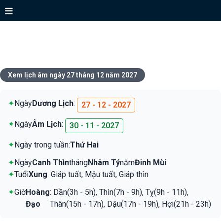
Xem lịch ngày 27 tháng 12 năm
2027
Xem lịch âm ngày 27 tháng 12 năm 2027
✦
Ngày
Dương Lịch
:
27 - 12 - 2027
✦
Ngày
Âm Lịch
:
30 - 11 - 2027
✦
Ngày trong tuần:
Thứ Hai
✦
Ngày
Canh Thìn
tháng
Nhâm Tý
năm
Đinh Mùi
✦
Tuổi
Xung
: Giáp tuất, Mậu tuất, Giáp thìn
✦
Giờ
Hoàng
: Dần(3h - 5h), Thìn(7h - 9h), Tỵ(9h - 11h),
Đạo
Thân(15h - 17h), Dậu(17h - 19h), Hợi(21h - 23h)