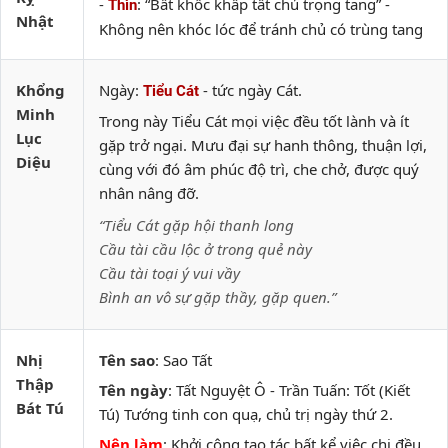
-
: “Bất khốc khấp tất chủ trọng tang” -
Thìn
Nhật
Không nên khóc lóc để tránh chủ có trùng tang
Khổng
Ngày:
- tức ngày Cát.
Tiểu Cát
Minh
Trong này Tiểu Cát mọi việc đều tốt lành và ít
Lục
gặp trở ngại. Mưu đại sự hanh thông, thuận lợi,
Diệu
cùng với đó âm phúc độ trì, che chở, được quý
nhân nâng đỡ.
“Tiểu Cát gặp hội thanh long
Cầu tài cầu lộc ở trong quẻ này
Cầu tài toại ý vui vầy
Bình an vô sự gặp thầy, gặp quen.”
Nhị
Tên sao
: Sao Tất
Thập
Tên ngày
: Tất Nguyệt Ô - Trần Tuấn: Tốt (Kiết
Bát Tú
Tú) Tướng tinh con quạ, chủ trị ngày thứ 2.
Nên làm
: Khởi công tạo tác bất kể việc chi đều