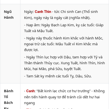
Ngũ
Ngày:
- tức Chi sinh Can (Thổ sinh
Canh Thìn
Hành
Kim), ngày này là ngày cát (nghĩa nhật).
- Nạp âm: Ngày Bạch Lạp Kim, kỵ các tuổi: Giáp
Tuất và Mậu Tuất.
- Ngày này thuộc hành Kim khắc với hành Mộc,
ngoại trừ các tuổi: Mậu Tuất vì Kim khắc mà
được lợi.
- Ngày Thìn lục hợp với Dậu, tam hợp với Tý và
Thân thành Thủy cục. Xung Tuất, hình Thìn, hình
Mùi, hại Mão, phá Sửu, tuyệt Tuất.
- Tam Sát kỵ mệnh các tuổi Tỵ, Dậu, Sửu.
Bành
-
: “Bất kinh lạc chức cơ hư trướng” - Không
Canh
Tổ
nên tiến hành quay tơ để tránh cũi dệt hư hại
Bách
ngang
Kỵ