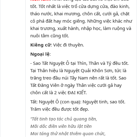
tốt. Tốt nhất là việc trổ cửa dựng cửa, đào kinh,
tháo nước, khai mương, chôn cất, cưới gả, chặt
cỏ phá đất hay móc giếng. Những việc khác như
khai trương, xuất hành, nhập học, làm ruộng và
nuôi tằm cũng tốt.
Kiêng cữ
: Việc đi thuyền.
Ngoại lệ
:
- Sao Tất Nguyệt Ô tại Thìn, Thân và Tý đều tốt.
Tại Thân hiệu là Nguyệt Quải Khôn Sơn, tức là
trăng treo đầu núi Tây Nam nên rất là tốt. Sao
Tất Đăng Viên ở ngày Thân việc cưới gả hay
chôn cất là 2 việc ĐẠI KIẾT.
Tất: Nguyệt Ô (con quạ): Nguyệt tinh, sao tốt.
Trăm việc đều được tốt đẹp.
“Tất tinh tạo tác chủ quang tiền,
Mãi dắc điền viên hữu lật tiền
Mai táng thử nhật thiêm quan chức,