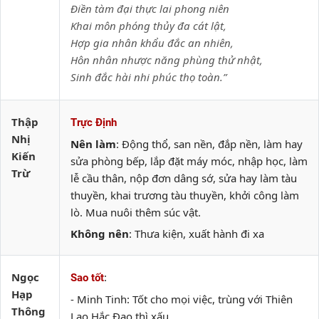
Điền tàm đại thực lai phong niên
Khai môn phóng thủy đa cát lật,
Hợp gia nhân khẩu đắc an nhiên,
Hôn nhân nhược năng phùng thử nhật,
Sinh đắc hài nhi phúc thọ toàn.”
Thập
Trực Định
Nhị
Nên làm
: Động thổ, san nền, đắp nền, làm hay
Kiến
sửa phòng bếp, lắp đặt máy móc, nhập học, làm
Trừ
lễ cầu thân, nộp đơn dâng sớ, sửa hay làm tàu
thuyền, khai trương tàu thuyền, khởi công làm
lò. Mua nuôi thêm súc vật.
Không nên
: Thưa kiện, xuất hành đi xa
Ngọc
:
Sao tốt
Hạp
- Minh Tinh: Tốt cho mọi việc, trùng với Thiên
Thông
Lao Hắc Đạo thì xấu.