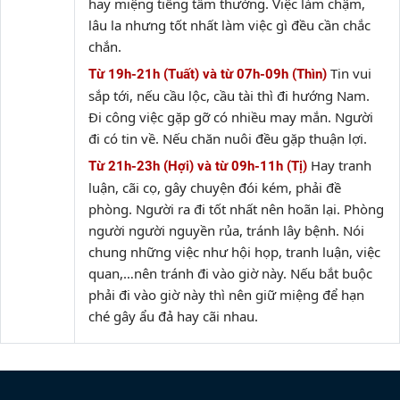
hay miệng tiếng tầm thường. Việc làm chậm,
lâu la nhưng tốt nhất làm việc gì đều cần chắc
chắn.
Tin vui
Từ 19h-21h (Tuất) và từ 07h-09h (Thìn)
sắp tới, nếu cầu lộc, cầu tài thì đi hướng Nam.
Đi công việc gặp gỡ có nhiều may mắn. Người
đi có tin về. Nếu chăn nuôi đều gặp thuận lợi.
Hay tranh
Từ 21h-23h (Hợi) và từ 09h-11h (Tị)
luận, cãi cọ, gây chuyện đói kém, phải đề
phòng. Người ra đi tốt nhất nên hoãn lại. Phòng
người người nguyền rủa, tránh lây bệnh. Nói
chung những việc như hội họp, tranh luận, việc
quan,…nên tránh đi vào giờ này. Nếu bắt buộc
phải đi vào giờ này thì nên giữ miệng để hạn
ché gây ẩu đả hay cãi nhau.