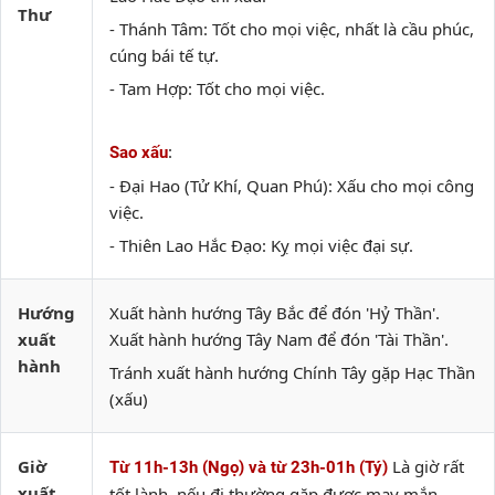
Thư
- Thánh Tâm: Tốt cho mọi việc, nhất là cầu phúc,
cúng bái tế tự.
- Tam Hợp: Tốt cho mọi việc.
:
Sao xấu
- Đại Hao (Tử Khí, Quan Phú): Xấu cho mọi công
việc.
- Thiên Lao Hắc Đạo: Kỵ mọi việc đại sự.
Hướng
Xuất hành hướng Tây Bắc để đón 'Hỷ Thần'.
xuất
Xuất hành hướng Tây Nam để đón 'Tài Thần'.
hành
Tránh xuất hành hướng Chính Tây gặp Hạc Thần
(xấu)
Giờ
Là giờ rất
Từ 11h-13h (Ngọ) và từ 23h-01h (Tý)
xuất
tốt lành, nếu đi thường gặp được may mắn.