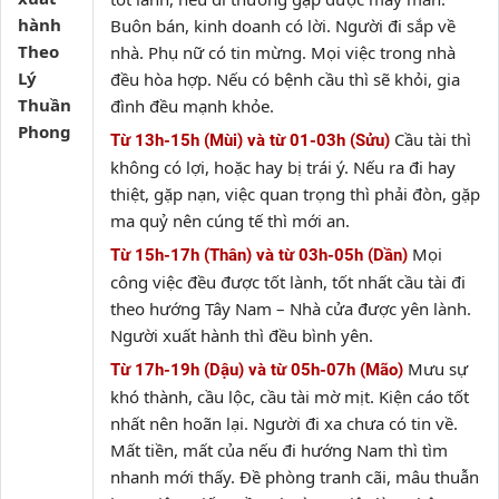
hành
Buôn bán, kinh doanh có lời. Người đi sắp về
Theo
nhà. Phụ nữ có tin mừng. Mọi việc trong nhà
Lý
đều hòa hợp. Nếu có bệnh cầu thì sẽ khỏi, gia
Thuần
đình đều mạnh khỏe.
Phong
Cầu tài thì
Từ 13h-15h (Mùi) và từ 01-03h (Sửu)
không có lợi, hoặc hay bị trái ý. Nếu ra đi hay
thiệt, gặp nạn, việc quan trọng thì phải đòn, gặp
ma quỷ nên cúng tế thì mới an.
Mọi
Từ 15h-17h (Thân) và từ 03h-05h (Dần)
công việc đều được tốt lành, tốt nhất cầu tài đi
theo hướng Tây Nam – Nhà cửa được yên lành.
Người xuất hành thì đều bình yên.
Mưu sự
Từ 17h-19h (Dậu) và từ 05h-07h (Mão)
khó thành, cầu lộc, cầu tài mờ mịt. Kiện cáo tốt
nhất nên hoãn lại. Người đi xa chưa có tin về.
Mất tiền, mất của nếu đi hướng Nam thì tìm
nhanh mới thấy. Đề phòng tranh cãi, mâu thuẫn