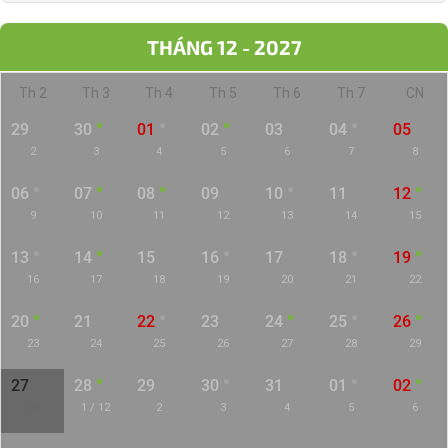
THÁNG 12 - 2027
Th 2
Th 3
Th 4
Th 5
Th 6
Th 7
CN
29
30
01
02
03
04
05
2
3
4
5
6
7
8
06
07
08
09
10
11
12
9
10
11
12
13
14
15
13
14
15
16
17
18
19
16
17
18
19
20
21
22
20
21
22
23
24
25
26
23
24
25
26
27
28
29
27
28
29
30
31
01
02
30
1 / 12
2
3
4
5
6