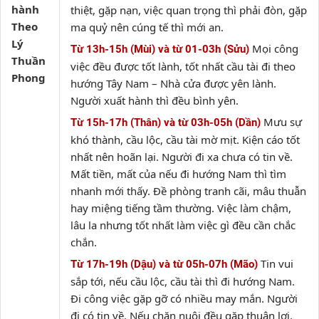
hành
thiệt, gặp nạn, việc quan trọng thì phải đòn, gặp
Theo
ma quỷ nên cúng tế thì mới an.
Lý
Mọi công
Từ 13h-15h (Mùi) và từ 01-03h (Sửu)
Thuần
việc đều được tốt lành, tốt nhất cầu tài đi theo
Phong
hướng Tây Nam – Nhà cửa được yên lành.
Người xuất hành thì đều bình yên.
Mưu sự
Từ 15h-17h (Thân) và từ 03h-05h (Dần)
khó thành, cầu lộc, cầu tài mờ mịt. Kiện cáo tốt
nhất nên hoãn lại. Người đi xa chưa có tin về.
Mất tiền, mất của nếu đi hướng Nam thì tìm
nhanh mới thấy. Đề phòng tranh cãi, mâu thuẫn
hay miệng tiếng tầm thường. Việc làm chậm,
lâu la nhưng tốt nhất làm việc gì đều cần chắc
chắn.
Tin vui
Từ 17h-19h (Dậu) và từ 05h-07h (Mão)
sắp tới, nếu cầu lộc, cầu tài thì đi hướng Nam.
Đi công việc gặp gỡ có nhiều may mắn. Người
đi có tin về. Nếu chăn nuôi đều gặp thuận lợi.