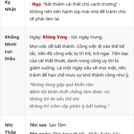
Kỵ
-
: “Bất thiêm cái thất chủ canh trương” -
Ngọ
Nhật
Không nên tiến hành lợp mái nhà để tránh chủ
sẽ phải làm lại
Khổng
Ngày:
- tức ngày Hung.
Không Vong
Minh
Mọi việc dễ bất thành. Công việc đi vào thế bế
Lục
tắc, tiến độ công việc bị trì trệ, trở ngại. Tiền bạc
Diệu
của cải thất thoát, danh vọng cũng uy tín bị
giảm xuống. Là một ngày xấu về mọi mặt, nên
tránh để hạn chế mưu sự khó thành công như ý.
“Không Vong gặp quẻ khẩn cần
Bệnh tật khẩn thiết chẳng làm được chi
Không thì ôn tiểu thê nhi
Không thì trộm cắp phân ly bất tường.”
Nhị
Tên sao
: Sao Tâm
Thập
Tên ngày
: Tâm Nguyệt Hồ - Khấu Tuân: Xấu