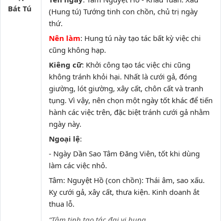
Bát Tú
(Hung tú) Tướng tinh con chồn, chủ trị ngày
thứ.
Nên làm
: Hung tú này tạo tác bất kỳ việc chi
cũng không hạp.
Kiêng cữ
: Khởi công tạo tác việc chi cũng
không tránh khỏi hại. Nhất là cưới gả, đóng
giường, lót giường, xây cất, chôn cất và tranh
tụng. Vì vậy, nên chọn một ngày tốt khác để tiến
hành các việc trên, đặc biệt tránh cưới gả nhằm
ngày này.
Ngoại lệ
:
- Ngày Dần Sao Tâm Đăng Viên, tốt khi dùng
làm các việc nhỏ.
Tâm: Nguyệt Hồ (con chồn): Thái âm, sao xấu.
Kỵ cưới gả, xây cất, thưa kiện. Kinh doanh ắt
thua lỗ.
“Tâm tinh tạo tác đại vi hung,