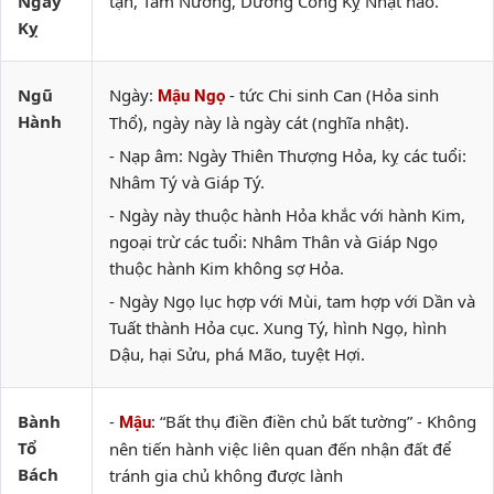
Ngày
tận, Tam Nương, Dương Công Kỵ Nhật nào.
Kỵ
Ngũ
Ngày:
- tức Chi sinh Can (Hỏa sinh
Mậu Ngọ
Hành
Thổ), ngày này là ngày cát (nghĩa nhật).
- Nạp âm: Ngày Thiên Thượng Hỏa, kỵ các tuổi:
Nhâm Tý và Giáp Tý.
- Ngày này thuộc hành Hỏa khắc với hành Kim,
ngoại trừ các tuổi: Nhâm Thân và Giáp Ngọ
thuộc hành Kim không sợ Hỏa.
- Ngày Ngọ lục hợp với Mùi, tam hợp với Dần và
Tuất thành Hỏa cục. Xung Tý, hình Ngọ, hình
Dậu, hại Sửu, phá Mão, tuyệt Hợi.
Bành
-
: “Bất thụ điền điền chủ bất tường” - Không
Mậu
Tổ
nên tiến hành việc liên quan đến nhận đất để
Bách
tránh gia chủ không được lành