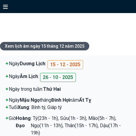
Xem lịch ngày 15 tháng 12 năm
2025
Xem lịch âm ngày 15 tháng 12 năm 2025
✦
Ngày
Dương Lịch
:
15 - 12 - 2025
✦
Ngày
Âm Lịch
:
26 - 10 - 2025
✦
Ngày trong tuần:
Thứ Hai
✦
Ngày
Mậu Ngọ
tháng
Đinh Hợi
năm
Ất Tỵ
✦
Tuổi
Xung
: Bính tý, Giáp tý
✦
Giờ
Hoàng
: Tý(23h - 1h), Sửu(1h - 3h), Mão(5h - 7h),
Đạo
Ngọ(11h - 13h), Thân(15h - 17h), Dậu(17h -
19h)