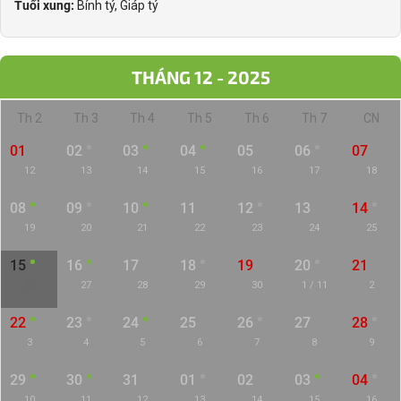
Tuổi xung:
Bính tý, Giáp tý
THÁNG 12 - 2025
Th 2
Th 3
Th 4
Th 5
Th 6
Th 7
CN
01
02
03
04
05
06
07
12
13
14
15
16
17
18
08
09
10
11
12
13
14
19
20
21
22
23
24
25
15
16
17
18
19
20
21
26
27
28
29
30
1 / 11
2
22
23
24
25
26
27
28
3
4
5
6
7
8
9
29
30
31
01
02
03
04
10
11
12
13
14
15
16