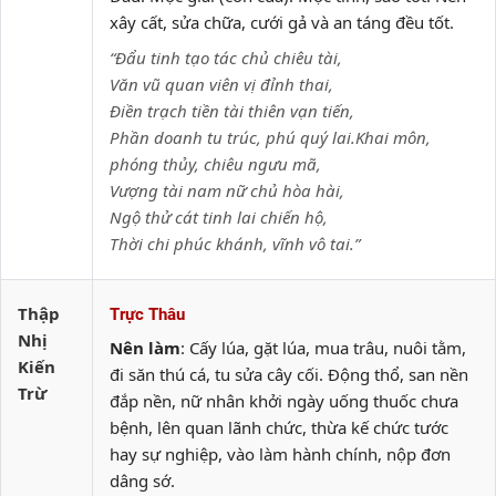
xây cất, sửa chữa, cưới gả và an táng đều tốt.
“Đẩu tinh tạo tác chủ chiêu tài,
Văn vũ quan viên vị đỉnh thai,
Điền trạch tiền tài thiên vạn tiến,
Phần doanh tu trúc, phú quý lai.Khai môn,
phóng thủy, chiêu ngưu mã,
Vượng tài nam nữ chủ hòa hài,
Ngộ thử cát tinh lai chiến hộ,
Thời chi phúc khánh, vĩnh vô tai.”
Thập
Trực Thâu
Nhị
Nên làm
: Cấy lúa, gặt lúa, mua trâu, nuôi tằm,
Kiến
đi săn thú cá, tu sửa cây cối. Động thổ, san nền
Trừ
đắp nền, nữ nhân khởi ngày uống thuốc chưa
bệnh, lên quan lãnh chức, thừa kế chức tước
hay sự nghiệp, vào làm hành chính, nộp đơn
dâng sớ.