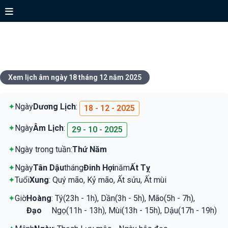
Xem lịch ngày 18 tháng 12 năm
2025
Xem lịch âm ngày 18 tháng 12 năm 2025
✦
Ngày
Dương Lịch
:
18 - 12 - 2025
✦
Ngày
Âm Lịch
:
29 - 10 - 2025
✦
Ngày trong tuần:
Thứ Năm
✦
Ngày
Tân Dậu
tháng
Đinh Hợi
năm
Ất Tỵ
✦
Tuổi
Xung
: Quý mão, Kỷ mão, Ất sửu, Ất mùi
✦
Giờ
Hoàng
: Tý(23h - 1h), Dần(3h - 5h), Mão(5h - 7h),
Đạo
Ngọ(11h - 13h), Mùi(13h - 15h), Dậu(17h - 19h)