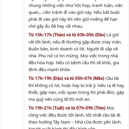
chung những việc như hội họp, tranh luận, việc
quan,…nên tránh đi vào giờ này. Nếu bắt buộc
phải đi vào giờ này thì nên giữ miệng để hạn
ché gây ẩu đả hay cãi nhau.
Là giờ
Từ 15h-17h (Thân) và từ 03h-05h (Dần)
rất tốt lành, nếu đi thường gặp được may mắn.
Buôn bán, kinh doanh có lời. Người đi sắp về
nhà. Phụ nữ có tin mừng. Mọi việc trong nhà
đều hòa hợp. Nếu có bệnh cầu thì sẽ khỏi, gia
đình đều mạnh khỏe.
Cầu tài
Từ 17h-19h (Dậu) và từ 05h-07h (Mão)
thì không có lợi, hoặc hay bị trái ý. Nếu ra đi hay
thiệt, gặp nạn, việc quan trọng thì phải đòn, gặp
ma quỷ nên cúng tế thì mới an.
Mọi
Từ 19h-21h (Tuất) và từ 07h-09h (Thìn)
công việc đều được tốt lành, tốt nhất cầu tài đi
theo hướng Tây Nam – Nhà cửa được yên lành.
Người xuất hành thì đều bình yên.