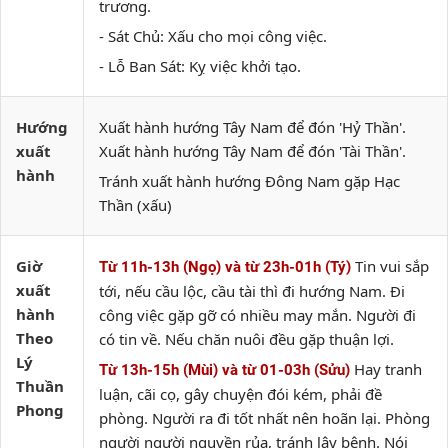
trương.
- Sát Chủ: Xấu cho mọi công việc.
- Lỗ Ban Sát: Kỵ việc khởi tạo.
Hướng
Xuất hành hướng Tây Nam để đón 'Hỷ Thần'.
xuất
Xuất hành hướng Tây Nam để đón 'Tài Thần'.
hành
Tránh xuất hành hướng Đông Nam gặp Hạc
Thần (xấu)
Giờ
Tin vui sắp
Từ 11h-13h (Ngọ) và từ 23h-01h (Tý)
xuất
tới, nếu cầu lộc, cầu tài thì đi hướng Nam. Đi
hành
công việc gặp gỡ có nhiều may mắn. Người đi
Theo
có tin về. Nếu chăn nuôi đều gặp thuận lợi.
Lý
Hay tranh
Từ 13h-15h (Mùi) và từ 01-03h (Sửu)
Thuần
luận, cãi cọ, gây chuyện đói kém, phải đề
Phong
phòng. Người ra đi tốt nhất nên hoãn lại. Phòng
người người nguyền rủa, tránh lây bệnh. Nói