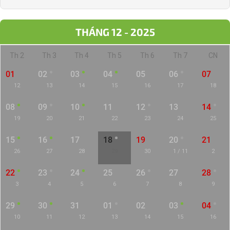
THÁNG 12 - 2025
Th 2
Th 3
Th 4
Th 5
Th 6
Th 7
CN
01
02
03
04
05
06
07
12
13
14
15
16
17
18
08
09
10
11
12
13
14
19
20
21
22
23
24
25
15
16
17
18
19
20
21
26
27
28
29
30
1 / 11
2
22
23
24
25
26
27
28
3
4
5
6
7
8
9
29
30
31
01
02
03
04
10
11
12
13
14
15
16