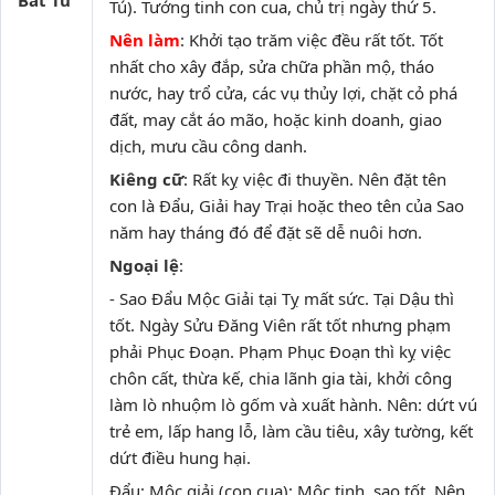
Bát Tú
Tú). Tướng tinh con cua, chủ trị ngày thứ 5.
Nên làm
: Khởi tạo trăm việc đều rất tốt. Tốt
nhất cho xây đắp, sửa chữa phần mộ, tháo
nước, hay trổ cửa, các vụ thủy lợi, chặt cỏ phá
đất, may cắt áo mão, hoặc kinh doanh, giao
dịch, mưu cầu công danh.
Kiêng cữ
: Rất kỵ việc đi thuyền. Nên đặt tên
con là Đẩu, Giải hay Trại hoặc theo tên của Sao
năm hay tháng đó để đặt sẽ dễ nuôi hơn.
Ngoại lệ
:
- Sao Đẩu Mộc Giải tại Tỵ mất sức. Tại Dậu thì
tốt. Ngày Sửu Đăng Viên rất tốt nhưng phạm
phải Phục Đoạn. Phạm Phục Đoạn thì kỵ việc
chôn cất, thừa kế, chia lãnh gia tài, khởi công
làm lò nhuộm lò gốm và xuất hành. Nên: dứt vú
trẻ em, lấp hang lỗ, làm cầu tiêu, xây tường, kết
dứt điều hung hại.
Đẩu: Mộc giải (con cua): Mộc tinh, sao tốt. Nên