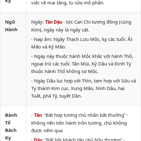
Kỵ
việc về mai táng, tu sửa mộ phần.
Ngũ
Ngày:
- tức Can Chi tương đồng (cùng
Tân Dậu
Hành
Kim), ngày này là ngày cát.
- Nạp âm: Ngày Thạch Lựu Mộc, kỵ các tuổi: Ất
Mão và Kỷ Mão.
- Ngày này thuộc hành Mộc khắc với hành Thổ,
ngoại trừ các tuổi: Tân Mùi, Kỷ Dậu và Đinh Tỵ
thuộc hành Thổ không sợ Mộc.
- Ngày Dậu lục hợp với Thìn, tam hợp với Sửu và
Tỵ thành Kim cục. Xung Mão, hình Dậu, hại
Tuất, phá Tý, tuyệt Dần.
Bành
-
: “Bất hợp tương chủ nhân bất thường” -
Tân
Tổ
Không nên tiến hành trộn tương, chủ không
Bách
được nếm qua
Kỵ
-
: “Bất hội khách tân chủ hữu thương” -
Dậu