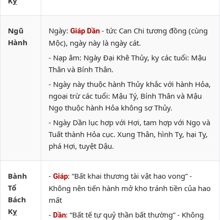
Kỵ
Ngũ
Ngày:
- tức Can Chi tương đồng (cùng
Giáp Dần
Hành
Mộc), ngày này là ngày cát.
- Nạp âm: Ngày Đại Khê Thủy, kỵ các tuổi: Mậu
Thân và Bính Thân.
- Ngày này thuộc hành Thủy khắc với hành Hỏa,
ngoại trừ các tuổi: Mậu Tý, Bính Thân và Mậu
Ngọ thuộc hành Hỏa không sợ Thủy.
- Ngày Dần lục hợp với Hợi, tam hợp với Ngọ và
Tuất thành Hỏa cục. Xung Thân, hình Tỵ, hại Tỵ,
phá Hợi, tuyệt Dậu.
Bành
-
: “Bất khai thương tài vật hao vong” -
Giáp
Tổ
Không nên tiến hành mở kho tránh tiền của hao
Bách
mất
Kỵ
-
: “Bất tế tự quỷ thần bất thường” - Không
Dần