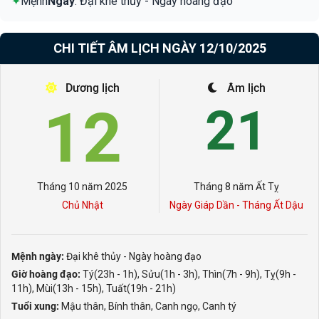
✦
Mệnh
Ngày
: Đại khê thủy - Ngày hoàng đạo
CHI TIẾT ÂM LỊCH NGÀY 12/10/2025
Dương lịch
Âm lịch
12
21
Tháng 10 năm 2025
Tháng 8 năm Ất Tỵ
Chủ Nhật
Ngày Giáp Dần - Tháng Ất Dậu
Mệnh ngày:
Đại khê thủy - Ngày hoàng đạo
Giờ hoàng đạo:
Tý(23h - 1h), Sửu(1h - 3h), Thìn(7h - 9h), Tỵ(9h -
11h), Mùi(13h - 15h), Tuất(19h - 21h)
Tuổi xung:
Mậu thân, Bính thân, Canh ngọ, Canh tý