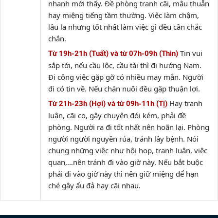
nhanh mới thấy. Đề phòng tranh cãi, mâu thuẫn
hay miệng tiếng tầm thường. Việc làm chậm,
lâu la nhưng tốt nhất làm việc gì đều cần chắc
chắn.
Tin vui
Từ 19h-21h (Tuất) và từ 07h-09h (Thìn)
sắp tới, nếu cầu lộc, cầu tài thì đi hướng Nam.
Đi công việc gặp gỡ có nhiều may mắn. Người
đi có tin về. Nếu chăn nuôi đều gặp thuận lợi.
Hay tranh
Từ 21h-23h (Hợi) và từ 09h-11h (Tị)
luận, cãi cọ, gây chuyện đói kém, phải đề
phòng. Người ra đi tốt nhất nên hoãn lại. Phòng
người người nguyền rủa, tránh lây bệnh. Nói
chung những việc như hội họp, tranh luận, việc
quan,…nên tránh đi vào giờ này. Nếu bắt buộc
phải đi vào giờ này thì nên giữ miệng để hạn
ché gây ẩu đả hay cãi nhau.