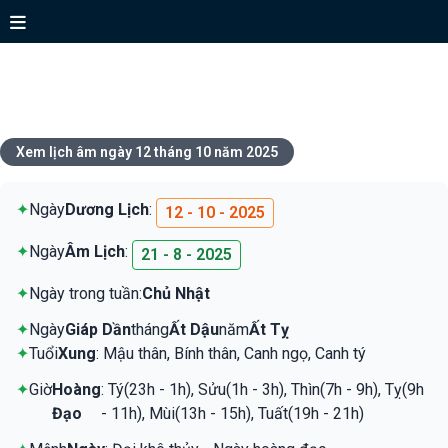
Xem lịch ngày 12 tháng 10 năm
2025
Xem lịch âm ngày 12 tháng 10 năm 2025
✦
Ngày
Dương Lịch
:
12 - 10 - 2025
✦
Ngày
Âm Lịch
:
21 - 8 - 2025
✦
Ngày trong tuần:
Chủ Nhật
✦
Ngày
Giáp Dần
tháng
Ất Dậu
năm
Ất Tỵ
✦
Tuổi
Xung
: Mậu thân, Bính thân, Canh ngọ, Canh tý
✦
Giờ
Hoàng
: Tý(23h - 1h), Sửu(1h - 3h), Thìn(7h - 9h), Tỵ(9h
Đạo
- 11h), Mùi(13h - 15h), Tuất(19h - 21h)