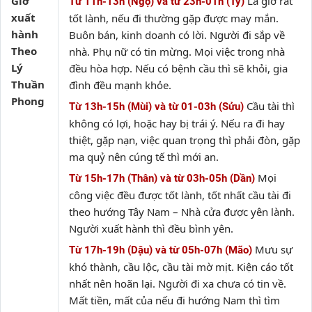
Giờ
Là giờ rất
Từ 11h-13h (Ngọ) và từ 23h-01h (Tý)
xuất
tốt lành, nếu đi thường gặp được may mắn.
hành
Buôn bán, kinh doanh có lời. Người đi sắp về
Theo
nhà. Phụ nữ có tin mừng. Mọi việc trong nhà
Lý
đều hòa hợp. Nếu có bệnh cầu thì sẽ khỏi, gia
Thuần
đình đều mạnh khỏe.
Phong
Cầu tài thì
Từ 13h-15h (Mùi) và từ 01-03h (Sửu)
không có lợi, hoặc hay bị trái ý. Nếu ra đi hay
thiệt, gặp nạn, việc quan trọng thì phải đòn, gặp
ma quỷ nên cúng tế thì mới an.
Mọi
Từ 15h-17h (Thân) và từ 03h-05h (Dần)
công việc đều được tốt lành, tốt nhất cầu tài đi
theo hướng Tây Nam – Nhà cửa được yên lành.
Người xuất hành thì đều bình yên.
Mưu sự
Từ 17h-19h (Dậu) và từ 05h-07h (Mão)
khó thành, cầu lộc, cầu tài mờ mịt. Kiện cáo tốt
nhất nên hoãn lại. Người đi xa chưa có tin về.
Mất tiền, mất của nếu đi hướng Nam thì tìm