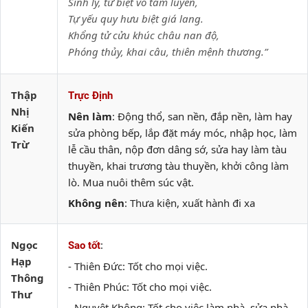
Sinh ly, tử biệt vô tâm luyến,
Tự yếu quy hưu biệt giá lang.
Khổng tử cửu khúc châu nan độ,
Phóng thủy, khai câu, thiên mệnh thương.”
Thập
Trực Định
Nhị
Nên làm
: Động thổ, san nền, đắp nền, làm hay
Kiến
sửa phòng bếp, lắp đặt máy móc, nhập học, làm
Trừ
lễ cầu thân, nộp đơn dâng sớ, sửa hay làm tàu
thuyền, khai trương tàu thuyền, khởi công làm
lò. Mua nuôi thêm súc vật.
Không nên
: Thưa kiện, xuất hành đi xa
Ngọc
:
Sao tốt
Hạp
- Thiên Đức: Tốt cho mọi việc.
Thông
- Thiên Phúc: Tốt cho mọi việc.
Thư
- Nguyệt Không: Tốt cho việc làm nhà, sửa nhà,