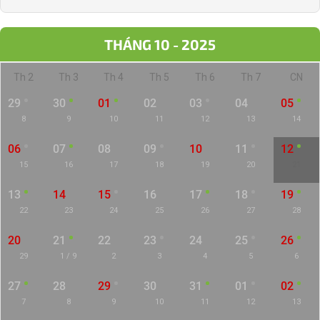
THÁNG 10 - 2025
Th 2
Th 3
Th 4
Th 5
Th 6
Th 7
CN
29
30
01
02
03
04
05
8
9
10
11
12
13
14
06
07
08
09
10
11
12
15
16
17
18
19
20
21
13
14
15
16
17
18
19
22
23
24
25
26
27
28
20
21
22
23
24
25
26
29
1 / 9
2
3
4
5
6
27
28
29
30
31
01
02
7
8
9
10
11
12
13