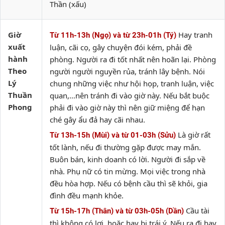
Thần (xấu)
Giờ
Hay tranh
Từ 11h-13h (Ngọ) và từ 23h-01h (Tý)
xuất
luận, cãi cọ, gây chuyện đói kém, phải đề
hành
phòng. Người ra đi tốt nhất nên hoãn lại. Phòng
Theo
người người nguyền rủa, tránh lây bệnh. Nói
Lý
chung những việc như hội họp, tranh luận, việc
Thuần
quan,…nên tránh đi vào giờ này. Nếu bắt buộc
Phong
phải đi vào giờ này thì nên giữ miệng để hạn
ché gây ẩu đả hay cãi nhau.
Là giờ rất
Từ 13h-15h (Mùi) và từ 01-03h (Sửu)
tốt lành, nếu đi thường gặp được may mắn.
Buôn bán, kinh doanh có lời. Người đi sắp về
nhà. Phụ nữ có tin mừng. Mọi việc trong nhà
đều hòa hợp. Nếu có bệnh cầu thì sẽ khỏi, gia
đình đều mạnh khỏe.
Cầu tài
Từ 15h-17h (Thân) và từ 03h-05h (Dần)
thì không có lợi, hoặc hay bị trái ý. Nếu ra đi hay