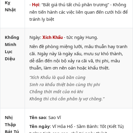
Kỵ
-
: “Bất giá thú tất chủ phân trương” - Không
Hợi
Nhật
nên tiến hành các việc liên quan đến cưới hỏi để
tránh ly biệt
Khổng
Ngày:
- tức ngày Hung.
Xích Khẩu
Minh
Nên đề phòng miệng lưỡi, mâu thuẫn hay tranh
Lục
cãi. Ngày này là ngày xấu, mưu sự khó thành,
Diệu
dễ dẫn đến nội bộ xảy ra cãi vã, thị phi, mâu
thuẫn, làm ơn nên oán hoặc khẩu thiệt.
“Xích Khẩu là quả bần cùng
Sinh ra khẩu thiệt bàn cùng thị phi
Chẳng thời mất của nó khi
Không thì chó cắn phân ly vợ chồng.”
Nhị
Tên sao
: Sao Vĩ
Thập
Tên ngày
: Vĩ Hỏa Hổ - Sầm Bành: Tốt (Kiết Tú)
Bát Tú