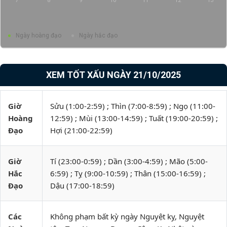
7
8
9
10
11
12
13
Ngày hoàng đạo
Ngày hắc đạo
XEM TỐT XẤU NGÀY 21/10/2025
Giờ
Sửu (1:00-2:59) ; Thìn (7:00-8:59) ; Ngọ (11:00-
Hoàng
12:59) ; Mùi (13:00-14:59) ; Tuất (19:00-20:59) ;
Đạo
Hợi (21:00-22:59)
Giờ
Tí (23:00-0:59) ; Dần (3:00-4:59) ; Mão (5:00-
Hắc
6:59) ; Tỵ (9:00-10:59) ; Thân (15:00-16:59) ;
Đạo
Dậu (17:00-18:59)
Các
Không phạm bất kỳ ngày Nguyệt kỵ, Nguyệt