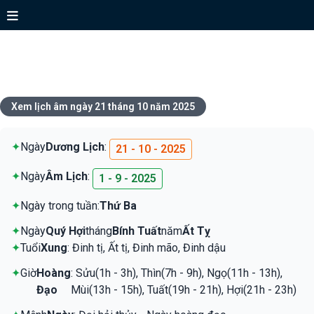
Xem lịch ngày 21 tháng 10 năm
2025
Xem lịch âm ngày 21 tháng 10 năm 2025
✦
Ngày
Dương Lịch
:
21 - 10 - 2025
✦
Ngày
Âm Lịch
:
1 - 9 - 2025
✦
Ngày trong tuần:
Thứ Ba
✦
Ngày
Quý Hợi
tháng
Bính Tuất
năm
Ất Tỵ
✦
Tuổi
Xung
: Đinh tị, Ất tị, Đinh mão, Đinh dậu
✦
Giờ
Hoàng
: Sửu(1h - 3h), Thìn(7h - 9h), Ngọ(11h - 13h),
Đạo
Mùi(13h - 15h), Tuất(19h - 21h), Hợi(21h - 23h)