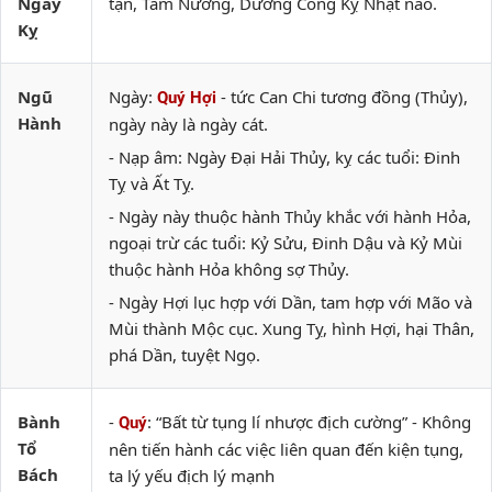
Ngày
tận, Tam Nương, Dương Công Kỵ Nhật nào.
Kỵ
Ngũ
Ngày:
- tức Can Chi tương đồng (Thủy),
Quý Hợi
Hành
ngày này là ngày cát.
- Nạp âm: Ngày Đại Hải Thủy, kỵ các tuổi: Đinh
Tỵ và Ất Tỵ.
- Ngày này thuộc hành Thủy khắc với hành Hỏa,
ngoại trừ các tuổi: Kỷ Sửu, Đinh Dậu và Kỷ Mùi
thuộc hành Hỏa không sợ Thủy.
- Ngày Hợi lục hợp với Dần, tam hợp với Mão và
Mùi thành Mộc cục. Xung Tỵ, hình Hợi, hại Thân,
phá Dần, tuyệt Ngọ.
Bành
-
: “Bất từ tụng lí nhược địch cường” - Không
Quý
Tổ
nên tiến hành các việc liên quan đến kiện tụng,
Bách
ta lý yếu địch lý mạnh