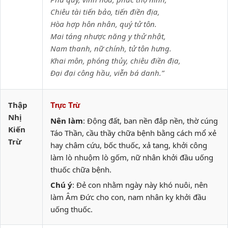
Chiêu tài tiến bảo, tiến điền địa,
Hòa hợp hôn nhân, quý tử tôn.
Mai táng nhược năng y thử nhật,
Nam thanh, nữ chính, tử tôn hưng.
Khai môn, phóng thủy, chiêu điền địa,
Đại đại công hầu, viễn bá danh.”
Thập
Trực Trừ
Nhị
Nên làm
: Động đất, ban nền đắp nền, thờ cúng
Kiến
Táo Thần, cầu thầy chữa bệnh bằng cách mổ xẻ
Trừ
hay châm cứu, bốc thuốc, xả tang, khởi công
làm lò nhuộm lò gốm, nữ nhân khởi đầu uống
thuốc chữa bệnh.
Chú ý
: Đẻ con nhằm ngày này khó nuôi, nên
làm Âm Đức cho con, nam nhân kỵ khởi đầu
uống thuốc.