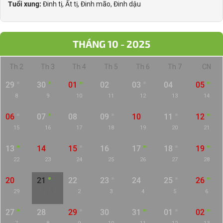
Tuổi xung:
Đinh tị, Ất tị, Đinh mão, Đinh dậu
THÁNG 10 - 2025
Th 2
Th 3
Th 4
Th 5
Th 6
Th 7
CN
29
30
01
02
03
04
05
8
9
10
11
12
13
14
06
07
08
09
10
11
12
15
16
17
18
19
20
21
13
14
15
16
17
18
19
22
23
24
25
26
27
28
20
21
22
23
24
25
26
29
1 / 9
2
3
4
5
6
27
28
29
30
31
01
02