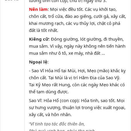
tướng tinh con cọp, chủ trị ngày thứ 3.
Nên làm
: Mọi việc đều tốt. Các vụ khởi tạo,
chôn cất, trổ cửa, đào ao giếng, cưới gả, xây cất,
khai mương rạch, các vụ thủy lợi, chặt cỏ phá
đất là tốt nhất.
Kiêng cữ
: Đóng giường, lót giường, đi thuyền,
mua sắm. Vì vậy, ngày này không nên tiến hành
mua sắm như ô tô, xe máy, nhà đất ...
Ngoại lệ
:
- Sao Vĩ Hỏa Hổ tại Mùi, Hợi, Mẹo (mão) khắc kỵ
chôn cất. Tại Mùi là vị trí Hãm Địa của Sao Vỹ.
Tại Kỷ Mẹo rất Hung, còn các ngày Mẹo khác có
thể tạm dùng được.
Sao Vĩ: Hỏa Hổ (con cọp): Hỏa tinh, sao tốt. Mọi
sự hưng vượng, thuận lợi trong việc xuất ngoại,
xây cất, và hôn nhân.
“Vĩ tinh tạo tác đắc thiên ân,
Phú quý, vinh hoa, phúc thọ ninh,