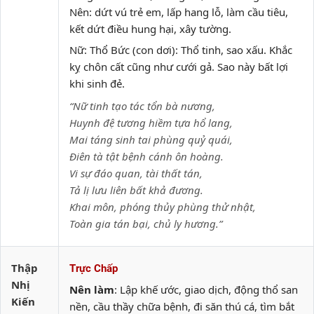
Nên: dứt vú trẻ em, lấp hang lỗ, làm cầu tiêu,
kết dứt điều hung hại, xây tường.
Nữ: Thổ Bức (con dơi): Thổ tinh, sao xấu. Khắc
kỵ chôn cất cũng như cưới gả. Sao này bất lợi
khi sinh đẻ.
“Nữ tinh tạo tác tổn bà nương,
Huynh đệ tương hiềm tựa hổ lang,
Mai táng sinh tai phùng quỷ quái,
Điên tà tật bệnh cánh ôn hoàng.
Vi sự đáo quan, tài thất tán,
Tả lị lưu liên bất khả đương.
Khai môn, phóng thủy phùng thử nhật,
Toàn gia tán bại, chủ ly hương.”
Thập
Trực Chấp
Nhị
Nên làm
: Lập khế ước, giao dịch, động thổ san
Kiến
nền, cầu thầy chữa bệnh, đi săn thú cá, tìm bắt