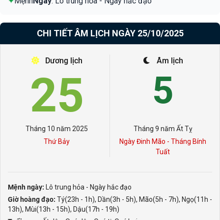
✦
Mệnh
Ngày
: Lô trung hỏa - Ngày hắc đạo
CHI TIẾT ÂM LỊCH NGÀY 25/10/2025
Dương lịch
Âm lịch
25
5
Tháng 10 năm 2025
Tháng 9 năm Ất Tỵ
Thứ Bảy
Ngày Đinh Mão - Tháng Bính
Tuất
Mệnh ngày:
Lô trung hỏa - Ngày hắc đạo
Giờ hoàng đạo:
Tý(23h - 1h), Dần(3h - 5h), Mão(5h - 7h), Ngọ(11h -
13h), Mùi(13h - 15h), Dậu(17h - 19h)