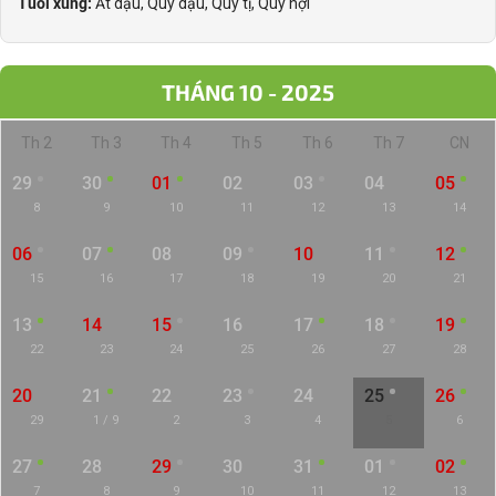
Tuổi xung:
Ất dậu, Quý dậu, Quý tị, Quý hợi
THÁNG 10 - 2025
Th 2
Th 3
Th 4
Th 5
Th 6
Th 7
CN
29
30
01
02
03
04
05
8
9
10
11
12
13
14
06
07
08
09
10
11
12
15
16
17
18
19
20
21
13
14
15
16
17
18
19
22
23
24
25
26
27
28
20
21
22
23
24
25
26
29
1 / 9
2
3
4
5
6
27
28
29
30
31
01
02
7
8
9
10
11
12
13