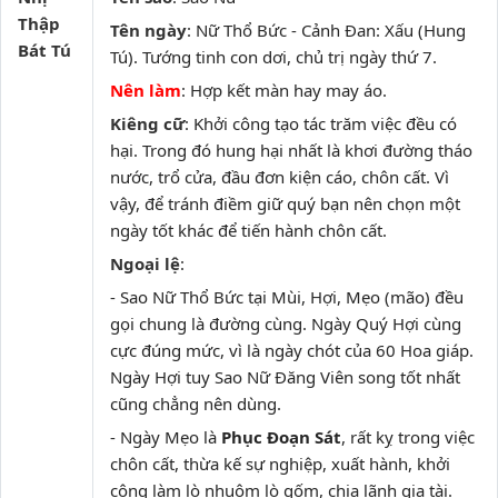
Thập
Tên ngày
: Nữ Thổ Bức - Cảnh Đan: Xấu (Hung
Bát Tú
Tú). Tướng tinh con dơi, chủ trị ngày thứ 7.
Nên làm
: Hợp kết màn hay may áo.
Kiêng cữ
: Khởi công tạo tác trăm việc đều có
hại. Trong đó hung hại nhất là khơi đường tháo
nước, trổ cửa, đầu đơn kiện cáo, chôn cất. Vì
vậy, để tránh điềm giữ quý bạn nên chọn một
ngày tốt khác để tiến hành chôn cất.
Ngoại lệ
:
- Sao Nữ Thổ Bức tại Mùi, Hợi, Mẹo (mão) đều
gọi chung là đường cùng. Ngày Quý Hợi cùng
cực đúng mức, vì là ngày chót của 60 Hoa giáp.
Ngày Hợi tuy Sao Nữ Đăng Viên song tốt nhất
cũng chẳng nên dùng.
- Ngày Mẹo là
Phục Đoạn Sát
, rất kỵ trong việc
chôn cất, thừa kế sự nghiệp, xuất hành, khởi
công làm lò nhuộm lò gốm, chia lãnh gia tài.