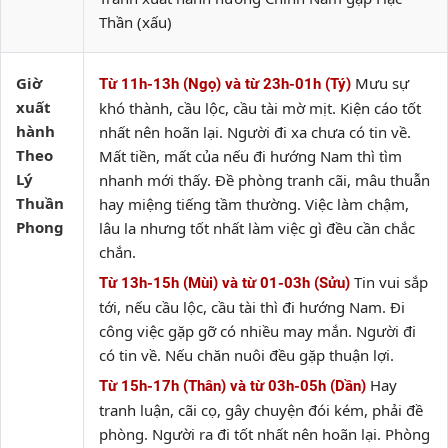
Thần (xấu)
Giờ
Mưu sự
Từ 11h-13h (Ngọ) và từ 23h-01h (Tý)
xuất
khó thành, cầu lộc, cầu tài mờ mịt. Kiện cáo tốt
hành
nhất nên hoãn lại. Người đi xa chưa có tin về.
Theo
Mất tiền, mất của nếu đi hướng Nam thì tìm
Lý
nhanh mới thấy. Đề phòng tranh cãi, mâu thuẫn
Thuần
hay miệng tiếng tầm thường. Việc làm chậm,
Phong
lâu la nhưng tốt nhất làm việc gì đều cần chắc
chắn.
Tin vui sắp
Từ 13h-15h (Mùi) và từ 01-03h (Sửu)
tới, nếu cầu lộc, cầu tài thì đi hướng Nam. Đi
công việc gặp gỡ có nhiều may mắn. Người đi
có tin về. Nếu chăn nuôi đều gặp thuận lợi.
Hay
Từ 15h-17h (Thân) và từ 03h-05h (Dần)
tranh luận, cãi cọ, gây chuyện đói kém, phải đề
phòng. Người ra đi tốt nhất nên hoãn lại. Phòng