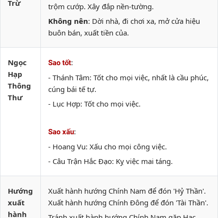
Trừ
trộm cướp. Xây đắp nền-tường.
Không nên
: Dời nhà, đi chơi xa, mở cửa hiệu
buôn bán, xuất tiền của.
Ngọc
:
Sao tốt
Hạp
- Thánh Tâm: Tốt cho mọi việc, nhất là cầu phúc,
Thông
cúng bái tế tự.
Thư
- Lục Hợp: Tốt cho mọi việc.
:
Sao xấu
- Hoang Vu: Xấu cho mọi công việc.
- Câu Trận Hắc Đạo: Kỵ việc mai táng.
Hướng
Xuất hành hướng Chính Nam để đón 'Hỷ Thần'.
xuất
Xuất hành hướng Chính Đông để đón 'Tài Thần'.
hành
Tránh xuất hành hướng Chính Nam gặp Hạc