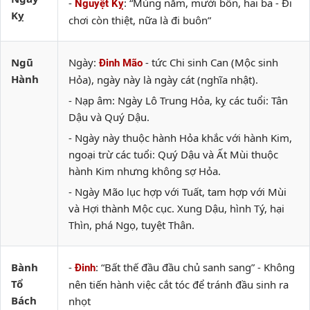
-
: “Mùng năm, mười bốn, hai ba - Đi
Nguyệt Kỵ
Kỵ
chơi còn thiệt, nữa là đi buôn”
Ngũ
Ngày:
- tức Chi sinh Can (Mộc sinh
Đinh Mão
Hành
Hỏa), ngày này là ngày cát (nghĩa nhật).
- Nạp âm: Ngày Lô Trung Hỏa, kỵ các tuổi: Tân
Dậu và Quý Dậu.
- Ngày này thuộc hành Hỏa khắc với hành Kim,
ngoại trừ các tuổi: Quý Dậu và Ất Mùi thuộc
hành Kim nhưng không sợ Hỏa.
- Ngày Mão lục hợp với Tuất, tam hợp với Mùi
và Hợi thành Mộc cục. Xung Dậu, hình Tý, hại
Thìn, phá Ngọ, tuyệt Thân.
Bành
-
: “Bất thế đầu đầu chủ sanh sang” - Không
Đinh
Tổ
nên tiến hành việc cắt tóc để tránh đầu sinh ra
Bách
nhọt