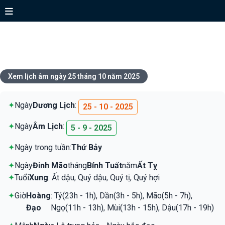
Xem lịch ngày 25 tháng 10 năm
2025
Xem lịch âm ngày 25 tháng 10 năm 2025
✦
Ngày
Dương Lịch
:
25 - 10 - 2025
✦
Ngày
Âm Lịch
:
5 - 9 - 2025
✦
Ngày trong tuần:
Thứ Bảy
✦
Ngày
Đinh Mão
tháng
Bính Tuất
năm
Ất Tỵ
✦
Tuổi
Xung
: Ất dậu, Quý dậu, Quý tị, Quý hợi
✦
Giờ
Hoàng
: Tý(23h - 1h), Dần(3h - 5h), Mão(5h - 7h),
Đạo
Ngọ(11h - 13h), Mùi(13h - 15h), Dậu(17h - 19h)