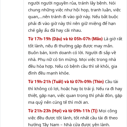
người người nguyền rủa, tránh lây bệnh. Nói
chung những việc như hội họp, tranh luận, việc
quan,…nên tránh đi vào giờ này. Nếu bắt buộc
phải đi vào giờ này thì nên giữ miệng để hạn
ché gây ẩu đả hay cãi nhau.
Là giờ rất
Từ 17h-19h (Dậu) và từ 05h-07h (Mão)
tốt lành, nếu đi thường gặp được may mắn.
Buôn bán, kinh doanh có lời. Người đi sắp về
nhà. Phụ nữ có tin mừng. Mọi việc trong nhà
đều hòa hợp. Nếu có bệnh cầu thì sẽ khỏi, gia
đình đều mạnh khỏe.
Cầu tài
Từ 19h-21h (Tuất) và từ 07h-09h (Thìn)
thì không có lợi, hoặc hay bị trái ý. Nếu ra đi hay
thiệt, gặp nạn, việc quan trọng thì phải đòn, gặp
ma quỷ nên cúng tế thì mới an.
Mọi công
Từ 21h-23h (Hợi) và từ 09h-11h (Tị)
việc đều được tốt lành, tốt nhất cầu tài đi theo
hướng Tây Nam – Nhà cửa được yên lành.