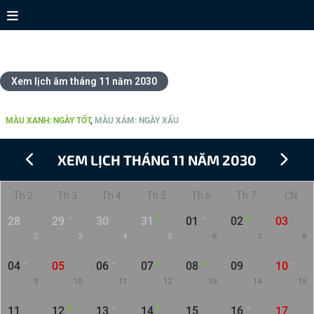
Xem lịch tháng 11 năm 2030
Xem lịch âm tháng 11 năm 2030
CHI TIẾT LỊCH THÁNG 11 NĂM 2030
MÀU XANH: NGÀY TỐT
,
MÀU XÁM: NGÀY XẤU
XEM LỊCH THÁNG 11 NĂM 2030
Th 2
Th 3
Th 4
Th 5
Th 6
Th 7
CN
28
29
30
31
01
02
03
2
3
4
5
6
7
8
04
05
06
07
08
09
10
9
10
11
12
13
14
15
11
12
13
14
15
16
17