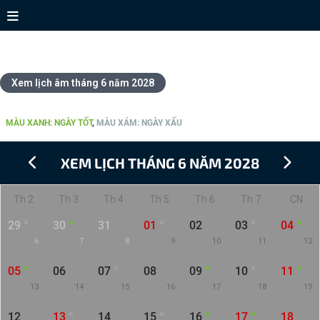
Xem lịch tháng 6 năm 2028
Xem lịch âm tháng 6 năm 2028
CHI TIẾT LỊCH THÁNG 6 NĂM 2028
MÀU XANH: NGÀY TỐT
,
MÀU XÁM: NGÀY XẤU
XEM LỊCH THÁNG 6 NĂM 2028
Th 2
Th 3
Th 4
Th 5
Th 6
Th 7
CN
29
30
31
01
02
03
04
6
7
8
9
10
11
12
05
06
07
08
09
10
11
13
14
15
16
17
18
19
12
13
14
15
16
17
18