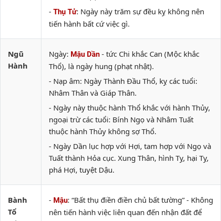
-
: Ngày này trăm sự đều kỵ không nên
Thụ Tử
tiến hành bất cứ việc gì.
Ngũ
Ngày:
- tức Chi khắc Can (Mộc khắc
Mậu Dần
Hành
Thổ), là ngày hung (phạt nhật).
- Nạp âm: Ngày Thành Đầu Thổ, kỵ các tuổi:
Nhâm Thân và Giáp Thân.
- Ngày này thuộc hành Thổ khắc với hành Thủy,
ngoại trừ các tuổi: Bính Ngọ và Nhâm Tuất
thuộc hành Thủy không sợ Thổ.
- Ngày Dần lục hợp với Hợi, tam hợp với Ngọ và
Tuất thành Hỏa cục. Xung Thân, hình Tỵ, hại Tỵ,
phá Hợi, tuyệt Dậu.
Bành
-
: “Bất thụ điền điền chủ bất tường” - Không
Mậu
Tổ
nên tiến hành việc liên quan đến nhận đất để