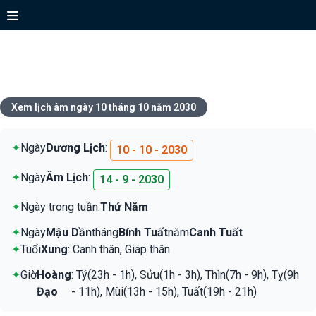
Xem lịch ngày 10 tháng 10 năm
2030
Xem lịch âm ngày 10 tháng 10 năm 2030
✦
Ngày
Dương Lịch
:
10 - 10 - 2030
✦
Ngày
Âm Lịch
:
14 - 9 - 2030
✦
Ngày trong tuần:
Thứ Năm
✦
Ngày
Mậu Dần
tháng
Bính Tuất
năm
Canh Tuất
✦
Tuổi
Xung
: Canh thân, Giáp thân
✦
Giờ
Hoàng
: Tý(23h - 1h), Sửu(1h - 3h), Thìn(7h - 9h), Tỵ(9h
Đạo
- 11h), Mùi(13h - 15h), Tuất(19h - 21h)