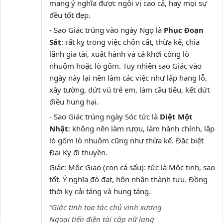
mang ý nghĩa được ngôi vị cao cả, hay mọi sự
đều tốt đẹp.
- Sao Giác trúng vào ngày Ngọ là
Phục Đoạn
Sát
: rất kỵ trong việc chôn cất, thừa kế, chia
lãnh gia tài, xuất hành và cả khởi công lò
nhuộm hoặc lò gốm. Tuy nhiên sao Giác vào
ngày này lại nên làm các việc như lấp hang lỗ,
xây tường, dứt vú trẻ em, làm cầu tiêu, kết dứt
điều hung hại.
- Sao Giác trúng ngày Sóc tức là
Diệt Một
Nhật
: không nên làm rượu, làm hành chính, lập
lò gốm lò nhuộm cũng như thừa kế. Đặc biệt
Đại Kỵ đi thuyền.
Giác: Mộc Giao (con cá sấu): tức là Mộc tinh, sao
tốt. Ý nghĩa đỗ đạt, hôn nhân thành tựu. Đồng
thời kỵ cải táng và hung táng.
“Giác tinh tọa tác chủ vinh xương
Ngoại tiến điền tài cập nữ lang