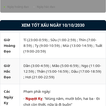
Ngày hoàng đạo
Ngày hắc đạo
XEM TỐT XẤU NGÀY 10/10/2030
Giờ
Tí (23:00-0:59) ; Sửu (1:00-2:59) ; Thìn (7:00-
Hoàng
8:59) ; Tỵ (9:00-10:59) ; Mùi (13:00-14:59) ; Tuất
Đạo
(19:00-20:59)
Giờ
Dần (3:00-4:59) ; Mão (5:00-6:59) ; Ngọ (11:00-
Hắc
12:59) ; Thân (15:00-16:59) ; Dậu (17:00-18:59)
Đạo
; Hợi (21:00-22:59)
Các
Phạm phải ngày:
Ngày
-
: “Mùng năm, mười bốn, hai ba - Đi
Nguyệt Kỵ
Kỵ
chơi còn thiệt, nữa là đi buôn”