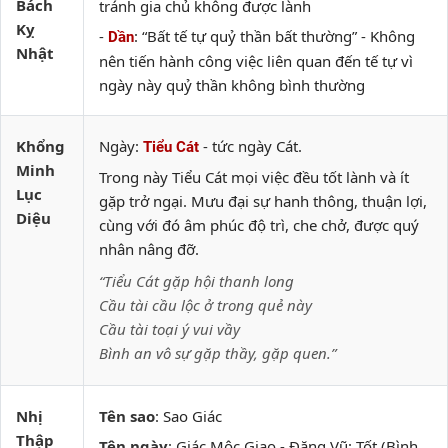
Bách
tránh gia chủ không được lành
Kỵ
-
: “Bất tế tự quỷ thần bất thường” - Không
Dần
Nhật
nên tiến hành công việc liên quan đến tế tự vì
ngày này quỷ thần không bình thường
Khổng
Ngày:
- tức ngày Cát.
Tiểu Cát
Minh
Trong này Tiểu Cát mọi việc đều tốt lành và ít
Lục
gặp trở ngại. Mưu đại sự hanh thông, thuận lợi,
Diệu
cùng với đó âm phúc độ trì, che chở, được quý
nhân nâng đỡ.
“Tiểu Cát gặp hội thanh long
Cầu tài cầu lộc ở trong quẻ này
Cầu tài toại ý vui vầy
Bình an vô sự gặp thầy, gặp quen.”
Nhị
Tên sao
: Sao Giác
Thập
Tên ngày
: Giác Mộc Giao - Đặng Vũ: Tốt (Bình