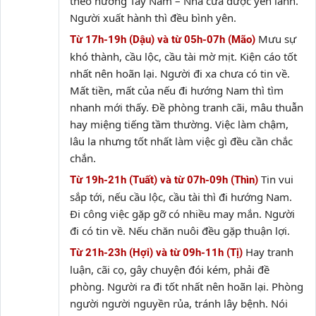
theo hướng Tây Nam – Nhà cửa được yên lành.
Người xuất hành thì đều bình yên.
Mưu sự
Từ 17h-19h (Dậu) và từ 05h-07h (Mão)
khó thành, cầu lộc, cầu tài mờ mịt. Kiện cáo tốt
nhất nên hoãn lại. Người đi xa chưa có tin về.
Mất tiền, mất của nếu đi hướng Nam thì tìm
nhanh mới thấy. Đề phòng tranh cãi, mâu thuẫn
hay miệng tiếng tầm thường. Việc làm chậm,
lâu la nhưng tốt nhất làm việc gì đều cần chắc
chắn.
Tin vui
Từ 19h-21h (Tuất) và từ 07h-09h (Thìn)
sắp tới, nếu cầu lộc, cầu tài thì đi hướng Nam.
Đi công việc gặp gỡ có nhiều may mắn. Người
đi có tin về. Nếu chăn nuôi đều gặp thuận lợi.
Hay tranh
Từ 21h-23h (Hợi) và từ 09h-11h (Tị)
luận, cãi cọ, gây chuyện đói kém, phải đề
phòng. Người ra đi tốt nhất nên hoãn lại. Phòng
người người nguyền rủa, tránh lây bệnh. Nói