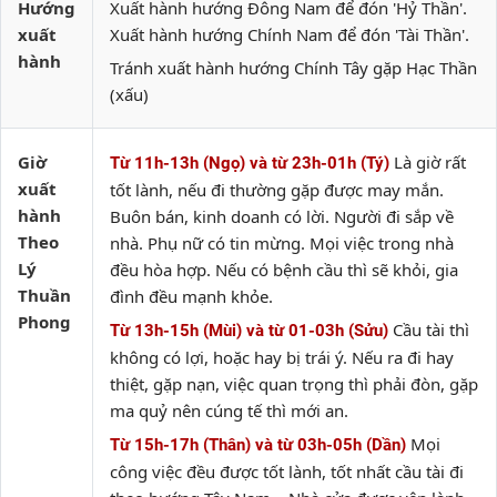
Hướng
Xuất hành hướng Đông Nam để đón 'Hỷ Thần'.
xuất
Xuất hành hướng Chính Nam để đón 'Tài Thần'.
hành
Tránh xuất hành hướng Chính Tây gặp Hạc Thần
(xấu)
Giờ
Là giờ rất
Từ 11h-13h (Ngọ) và từ 23h-01h (Tý)
xuất
tốt lành, nếu đi thường gặp được may mắn.
hành
Buôn bán, kinh doanh có lời. Người đi sắp về
Theo
nhà. Phụ nữ có tin mừng. Mọi việc trong nhà
Lý
đều hòa hợp. Nếu có bệnh cầu thì sẽ khỏi, gia
Thuần
đình đều mạnh khỏe.
Phong
Cầu tài thì
Từ 13h-15h (Mùi) và từ 01-03h (Sửu)
không có lợi, hoặc hay bị trái ý. Nếu ra đi hay
thiệt, gặp nạn, việc quan trọng thì phải đòn, gặp
ma quỷ nên cúng tế thì mới an.
Mọi
Từ 15h-17h (Thân) và từ 03h-05h (Dần)
công việc đều được tốt lành, tốt nhất cầu tài đi