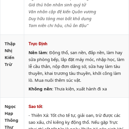
Giá thú hôn nhân sinh quý tử
Văn nhân cập đệ kiến Quân vương
Duy hữu táng mai bất khả dụng
Tam niên chi hậu, chủ ôn đậu”
Thập
Trực Định
Nhị
Nên làm
: Động thổ, san nền, đắp nền, làm hay
Kiến
sửa phòng bếp, lắp đặt máy móc, nhập học, làm
Trừ
lễ cầu thân, nộp đơn dâng sớ, sửa hay làm tàu
thuyền, khai trương tàu thuyền, khởi công làm
lò. Mua nuôi thêm súc vật.
Không nên
: Thưa kiện, xuất hành đi xa
Ngọc
:
Sao tốt
Hạp
- Thiên Xá: Tốt cho tế tự, giải oan, trừ được các
Thông
sao xấu, chỉ kiêng kỵ động thổ. Nếu gặp Trực
Thư