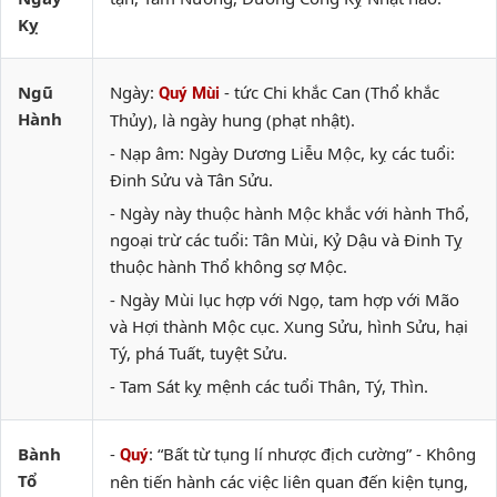
Kỵ
Ngũ
Ngày:
- tức Chi khắc Can (Thổ khắc
Quý Mùi
Hành
Thủy), là ngày hung (phạt nhật).
- Nạp âm: Ngày Dương Liễu Mộc, kỵ các tuổi:
Đinh Sửu và Tân Sửu.
- Ngày này thuộc hành Mộc khắc với hành Thổ,
ngoại trừ các tuổi: Tân Mùi, Kỷ Dậu và Đinh Tỵ
thuộc hành Thổ không sợ Mộc.
- Ngày Mùi lục hợp với Ngọ, tam hợp với Mão
và Hợi thành Mộc cục. Xung Sửu, hình Sửu, hại
Tý, phá Tuất, tuyệt Sửu.
- Tam Sát kỵ mệnh các tuổi Thân, Tý, Thìn.
Bành
-
: “Bất từ tụng lí nhược địch cường” - Không
Quý
Tổ
nên tiến hành các việc liên quan đến kiện tụng,