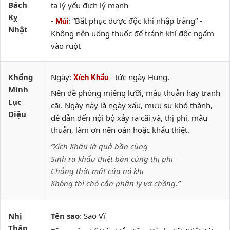
Bách
ta lý yếu địch lý mạnh
Kỵ
-
: “Bất phục dược độc khí nhập tràng” -
Mùi
Nhật
Không nên uống thuốc để tránh khí độc ngấm
vào ruột
Khổng
Ngày:
- tức ngày Hung.
Xích Khẩu
Minh
Nên đề phòng miệng lưỡi, mâu thuẫn hay tranh
Lục
cãi. Ngày này là ngày xấu, mưu sự khó thành,
Diệu
dễ dẫn đến nội bộ xảy ra cãi vã, thị phi, mâu
thuẫn, làm ơn nên oán hoặc khẩu thiệt.
“Xích Khẩu là quả bần cùng
Sinh ra khẩu thiệt bàn cùng thị phi
Chẳng thời mất của nó khi
Không thì chó cắn phân ly vợ chồng.”
Nhị
Tên sao
: Sao Vĩ
Thập