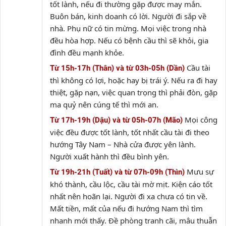
tốt lành, nếu đi thường gặp được may mắn.
Buôn bán, kinh doanh có lời. Người đi sắp về
nhà. Phụ nữ có tin mừng. Mọi việc trong nhà
đều hòa hợp. Nếu có bệnh cầu thì sẽ khỏi, gia
đình đều mạnh khỏe.
Cầu tài
Từ 15h-17h (Thân) và từ 03h-05h (Dần)
thì không có lợi, hoặc hay bị trái ý. Nếu ra đi hay
thiệt, gặp nạn, việc quan trọng thì phải đòn, gặp
ma quỷ nên cúng tế thì mới an.
Mọi công
Từ 17h-19h (Dậu) và từ 05h-07h (Mão)
việc đều được tốt lành, tốt nhất cầu tài đi theo
hướng Tây Nam – Nhà cửa được yên lành.
Người xuất hành thì đều bình yên.
Mưu sự
Từ 19h-21h (Tuất) và từ 07h-09h (Thìn)
khó thành, cầu lộc, cầu tài mờ mịt. Kiện cáo tốt
nhất nên hoãn lại. Người đi xa chưa có tin về.
Mất tiền, mất của nếu đi hướng Nam thì tìm
nhanh mới thấy. Đề phòng tranh cãi, mâu thuẫn