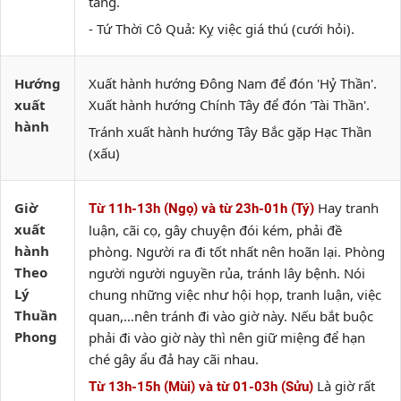
táng.
- Tứ Thời Cô Quả: Kỵ việc giá thú (cưới hỏi).
Hướng
Xuất hành hướng Đông Nam để đón 'Hỷ Thần'.
xuất
Xuất hành hướng Chính Tây để đón 'Tài Thần'.
hành
Tránh xuất hành hướng Tây Bắc gặp Hạc Thần
(xấu)
Giờ
Hay tranh
Từ 11h-13h (Ngọ) và từ 23h-01h (Tý)
xuất
luận, cãi cọ, gây chuyện đói kém, phải đề
hành
phòng. Người ra đi tốt nhất nên hoãn lại. Phòng
Theo
người người nguyền rủa, tránh lây bệnh. Nói
Lý
chung những việc như hội họp, tranh luận, việc
Thuần
quan,…nên tránh đi vào giờ này. Nếu bắt buộc
Phong
phải đi vào giờ này thì nên giữ miệng để hạn
ché gây ẩu đả hay cãi nhau.
Là giờ rất
Từ 13h-15h (Mùi) và từ 01-03h (Sửu)