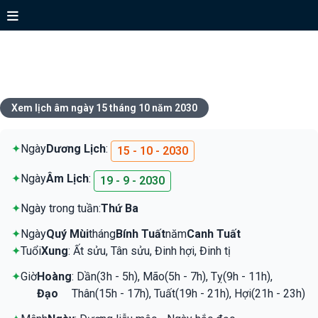
Xem lịch ngày 15 tháng 10 năm
2030
Xem lịch âm ngày 15 tháng 10 năm 2030
✦
Ngày
Dương Lịch
:
15 - 10 - 2030
✦
Ngày
Âm Lịch
:
19 - 9 - 2030
✦
Ngày trong tuần:
Thứ Ba
✦
Ngày
Quý Mùi
tháng
Bính Tuất
năm
Canh Tuất
✦
Tuổi
Xung
: Ất sửu, Tân sửu, Đinh hợi, Đinh tị
✦
Giờ
Hoàng
: Dần(3h - 5h), Mão(5h - 7h), Tỵ(9h - 11h),
Đạo
Thân(15h - 17h), Tuất(19h - 21h), Hợi(21h - 23h)