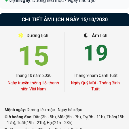
✦
Mệnh
Ngày
: Dương liễu mộc - Ngày hắc đạo
CHI TIẾT ÂM LỊCH NGÀY 15/10/2030
Dương lịch
Âm lịch
15
19
Tháng 10 năm 2030
Tháng 9 năm Canh Tuất
Ngày truyền thống Hội thanh
Ngày Quý Mùi - Tháng Bính
niên Việt Nam
Tuất
Mệnh ngày:
Dương liễu mộc - Ngày hắc đạo
Giờ hoàng đạo:
Dần(3h - 5h), Mão(5h - 7h), Tỵ(9h - 11h), Thân(15h
- 17h), Tuất(19h - 21h), Hợi(21h - 23h)