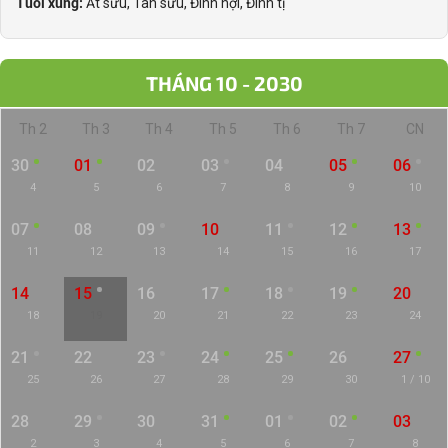
Tuổi xung:
Ất sửu, Tân sửu, Đinh hợi, Đinh tị
THÁNG 10 - 2030
Th 2
Th 3
Th 4
Th 5
Th 6
Th 7
CN
30
01
02
03
04
05
06
4
5
6
7
8
9
10
07
08
09
10
11
12
13
11
12
13
14
15
16
17
14
15
16
17
18
19
20
18
19
20
21
22
23
24
21
22
23
24
25
26
27
25
26
27
28
29
30
1 / 10
28
29
30
31
01
02
03
2
3
4
5
6
7
8