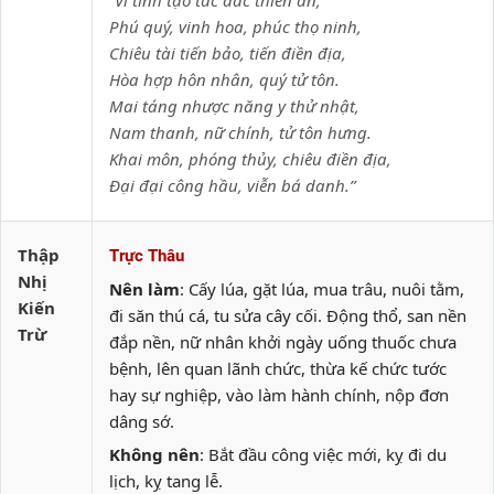
“Vĩ tinh tạo tác đắc thiên ân,
Phú quý, vinh hoa, phúc thọ ninh,
Chiêu tài tiến bảo, tiến điền địa,
Hòa hợp hôn nhân, quý tử tôn.
Mai táng nhược năng y thử nhật,
Nam thanh, nữ chính, tử tôn hưng.
Khai môn, phóng thủy, chiêu điền địa,
Đại đại công hầu, viễn bá danh.”
Thập
Trực Thâu
Nhị
Nên làm
: Cấy lúa, gặt lúa, mua trâu, nuôi tằm,
Kiến
đi săn thú cá, tu sửa cây cối. Động thổ, san nền
Trừ
đắp nền, nữ nhân khởi ngày uống thuốc chưa
bệnh, lên quan lãnh chức, thừa kế chức tước
hay sự nghiệp, vào làm hành chính, nộp đơn
dâng sớ.
Không nên
: Bắt đầu công việc mới, kỵ đi du
lịch, kỵ tang lễ.