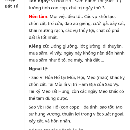
Tên ngày
: Vĩ Hỏa Hổ - Sầm Bành: Tốt (Kiết Tú)
Bát Tú
tướng tinh con cọp, chủ trị ngày thứ 3.
Nên làm
: Mọi việc đều tốt. Các vụ khởi tạo,
chôn cất, trổ cửa, đào ao giếng, cưới gả, xây cất,
khai mương rạch, các vụ thủy lợi, chặt cỏ phá
đất là tốt nhất.
Kiêng cữ
: Đóng giường, lót giường, đi thuyền,
mua sắm. Vì vậy, ngày này không nên tiến hành
mua sắm như ô tô, xe máy, nhà đất ...
Ngoại lệ
:
- Sao Vĩ Hỏa Hổ tại Mùi, Hợi, Mẹo (mão) khắc kỵ
chôn cất. Tại Mùi là vị trí Hãm Địa của Sao Vỹ.
Tại Kỷ Mẹo rất Hung, còn các ngày Mẹo khác có
thể tạm dùng được.
Sao Vĩ: Hỏa Hổ (con cọp): Hỏa tinh, sao tốt. Mọi
sự hưng vượng, thuận lợi trong việc xuất ngoại,
xây cất, và hôn nhân.