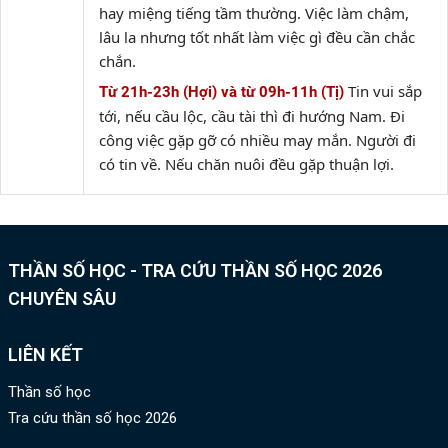
hay miệng tiếng tầm thường. Việc làm chậm,
lâu la nhưng tốt nhất làm việc gì đều cần chắc
chắn.
Tin vui sắp
Từ 21h-23h (Hợi) và từ 09h-11h (Tị)
tới, nếu cầu lộc, cầu tài thì đi hướng Nam. Đi
công việc gặp gỡ có nhiều may mắn. Người đi
có tin về. Nếu chăn nuôi đều gặp thuận lợi.
THẦN SỐ HỌC - TRA CỨU THẦN SỐ HỌC 2026
CHUYÊN SÂU
LIÊN KẾT
Thần số học
Tra cứu thần số học 2026